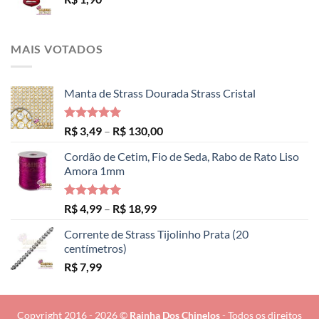
MAIS VOTADOS
Manta de Strass Dourada Strass Cristal
Avaliação
Faixa
R$
3,49
–
R$
130,00
5.00
de 5
de
Cordão de Cetim, Fio de Seda, Rabo de Rato Liso
preço:
Amora 1mm
R$ 3,49
através
R$ 130,00
Avaliação
Faixa
R$
4,99
–
R$
18,99
5.00
de 5
de
Corrente de Strass Tijolinho Prata (20
preço:
centímetros)
R$ 4,99
R$
7,99
através
R$ 18,99
Copyright 2016 - 2026 ©
Rainha Dos Chinelos
- Todos os direitos