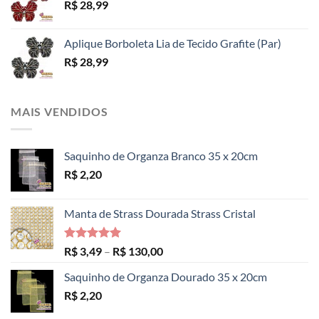
R$
28,99
Aplique Borboleta Lia de Tecido Grafite (Par)
R$
28,99
MAIS VENDIDOS
Saquinho de Organza Branco 35 x 20cm
R$
2,20
Manta de Strass Dourada Strass Cristal
Avaliação
Faixa
R$
3,49
–
R$
130,00
5.00
de 5
de
Saquinho de Organza Dourado 35 x 20cm
preço:
R$
2,20
R$ 3,49
através