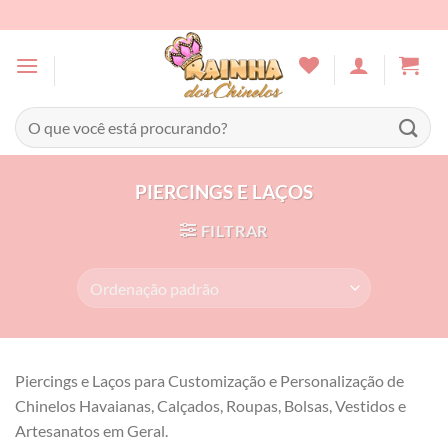
Skip
to
content
Pesquisar
por:
PIERCINGS E LAÇOS
FILTRAR
Piercings e Laços para Customização e Personalização de
Chinelos Havaianas, Calçados, Roupas, Bolsas, Vestidos e
Artesanatos em Geral.