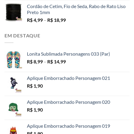
R$ 130,00
Cordão de Cetim, Fio de Seda, Rabo de Rato Liso
Preto 1mm
Faixa
R$
4,99
–
R$
18,99
de
preço:
EM DESTAQUE
R$ 4,99
através
R$ 18,99
Lonita Sublimada Personagens 033 (Par)
Faixa
R$
8,99
–
R$
14,99
de
preço:
Aplique Emborrachado Personagem 021
R$ 8,99
R$
1,90
através
R$ 14,99
Aplique Emborrachado Personagem 020
R$
1,90
Aplique Emborrachado Personagem 019
R$
1,90