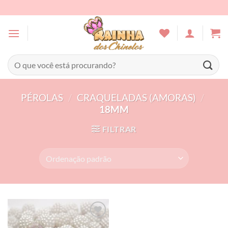
Skip
to
content
Pesquisar
por:
PÉROLAS
/
CRAQUELADAS (AMORAS)
/
18MM
FILTRAR