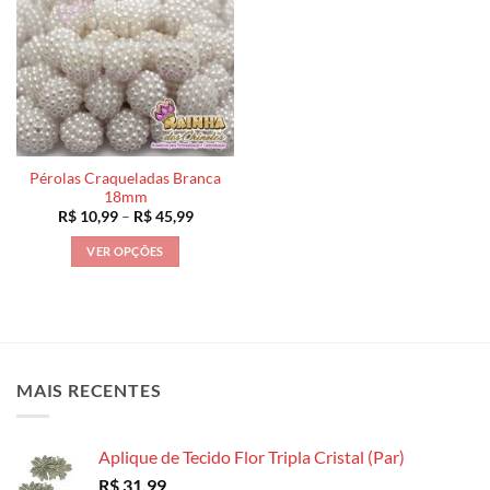
Pérolas Craqueladas Branca
18mm
Faixa
R$
10,99
–
R$
45,99
de
preço:
VER OPÇÕES
R$ 10,99
através
Este
R$ 45,99
produto
tem
várias
variantes.
MAIS RECENTES
As
opções
podem
Aplique de Tecido Flor Tripla Cristal (Par)
ser
escolhidas
R$
31,99