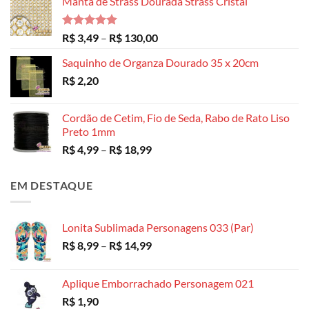
Manta de Strass Dourada Strass Cristal
Avaliação
Faixa
R$
3,49
–
R$
130,00
5.00
de 5
de
Saquinho de Organza Dourado 35 x 20cm
preço:
R$
2,20
R$ 3,49
através
R$ 130,00
Cordão de Cetim, Fio de Seda, Rabo de Rato Liso
Preto 1mm
Faixa
R$
4,99
–
R$
18,99
de
preço:
EM DESTAQUE
R$ 4,99
através
R$ 18,99
Lonita Sublimada Personagens 033 (Par)
Faixa
R$
8,99
–
R$
14,99
de
preço:
Aplique Emborrachado Personagem 021
R$ 8,99
R$
1,90
através