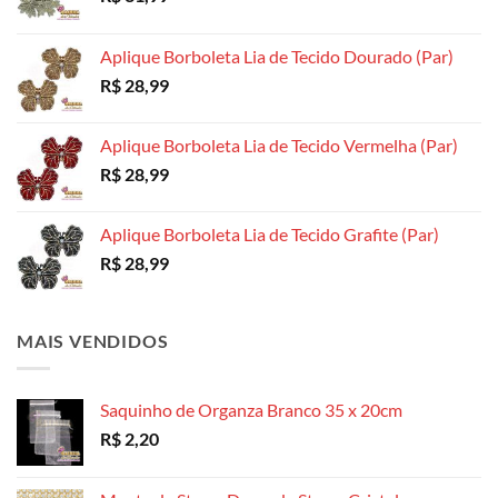
na
página
Aplique Borboleta Lia de Tecido Dourado (Par)
do
R$
28,99
produto
Aplique Borboleta Lia de Tecido Vermelha (Par)
R$
28,99
Aplique Borboleta Lia de Tecido Grafite (Par)
R$
28,99
MAIS VENDIDOS
Saquinho de Organza Branco 35 x 20cm
R$
2,20