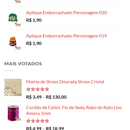
R$ 14,99
Aplique Emborrachado Personagem 020
R$
1,90
Aplique Emborrachado Personagem 019
R$
1,90
MAIS VOTADOS
Manta de Strass Dourada Strass Cristal
Avaliação
Faixa
R$
3,49
–
R$
130,00
5.00
de 5
de
Cordão de Cetim, Fio de Seda, Rabo de Rato Liso
preço:
Amora 1mm
R$ 3,49
através
R$ 130,00
Avaliação
Faixa
R$
4,99
–
R$
18,99