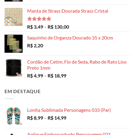
Manta de Strass Dourada Strass Cristal
Avaliação
Faixa
R$
3,49
–
R$
130,00
5.00
de 5
de
Saquinho de Organza Dourado 35 x 20cm
preço:
R$
2,20
R$ 3,49
através
R$ 130,00
Cordão de Cetim, Fio de Seda, Rabo de Rato Liso
Preto 1mm
Faixa
R$
4,99
–
R$
18,99
de
preço:
EM DESTAQUE
R$ 4,99
através
R$ 18,99
Lonita Sublimada Personagens 033 (Par)
Faixa
R$
8,99
–
R$
14,99
de
preço:
Aplique Emborrachado Personagem 021