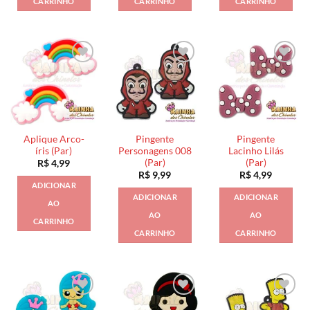
CARRINHO
CARRINHO
CARRINHO
Aplique Arco-
Pingente
Pingente
íris (Par)
Personagens 008
Lacinho Lilás
(Par)
(Par)
R$
4,99
R$
9,99
R$
4,99
ADICIONAR
ADICIONAR
ADICIONAR
AO
AO
AO
CARRINHO
CARRINHO
CARRINHO