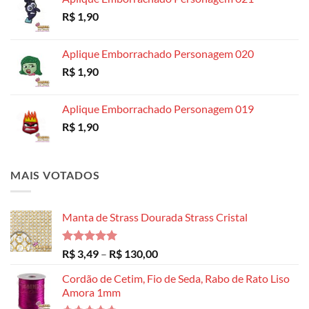
R$ 8,99
R$
1,90
através
R$ 14,99
Aplique Emborrachado Personagem 020
R$
1,90
Aplique Emborrachado Personagem 019
R$
1,90
MAIS VOTADOS
Manta de Strass Dourada Strass Cristal
Avaliação
Faixa
R$
3,49
–
R$
130,00
5.00
de 5
de
Cordão de Cetim, Fio de Seda, Rabo de Rato Liso
preço:
Amora 1mm
R$ 3,49