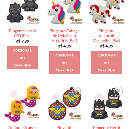
Pingente Herói
Pingente Cabeça
Pingente
003 (Par)
de Unicórnio
Unicórnio
Arco-Íris (Par)
Vermelho (Par)
R$
9,99
R$
4,99
R$
4,99
ADICIONAR
ADICIONAR
ADICIONAR
AO
AO
AO
CARRINHO
CARRINHO
CARRINHO
Aplique Grande
Pingente
Pingente Herói