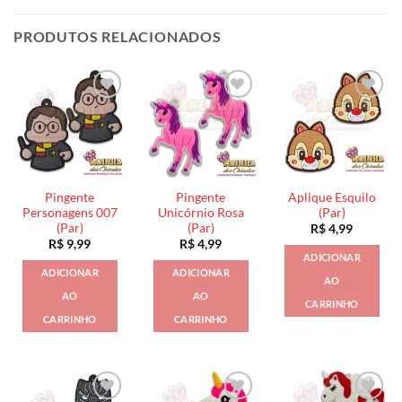
PRODUTOS RELACIONADOS
Pingente
Pingente
Aplique Esquilo
Personagens 007
Unicórnio Rosa
(Par)
(Par)
(Par)
R$
4,99
R$
9,99
R$
4,99
ADICIONAR
ADICIONAR
ADICIONAR
AO
AO
AO
CARRINHO
CARRINHO
CARRINHO