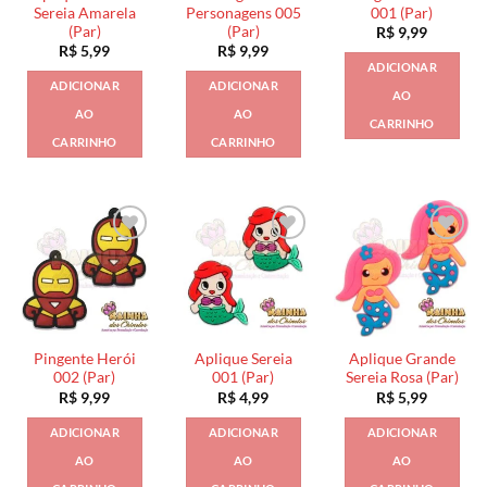
Sereia Amarela
Personagens 005
001 (Par)
(Par)
(Par)
R$
9,99
R$
5,99
R$
9,99
ADICIONAR
ADICIONAR
ADICIONAR
AO
AO
AO
CARRINHO
CARRINHO
CARRINHO
Pingente Herói
Aplique Sereia
Aplique Grande
002 (Par)
001 (Par)
Sereia Rosa (Par)
R$
9,99
R$
4,99
R$
5,99
ADICIONAR
ADICIONAR
ADICIONAR
AO
AO
AO