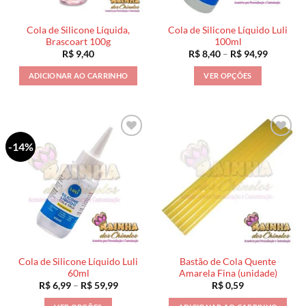
página
do
Cola de Silicone Líquida,
Cola de Silicone Líquido Luli
produto
Brascoart 100g
100ml
Faixa
R$
9,40
R$
8,40
–
R$
94,99
de
preço:
ADICIONAR AO CARRINHO
VER OPÇÕES
R$ 8,40
através
Este
R$ 94,99
produto
tem
várias
-14%
variantes.
As
opções
podem
ser
escolhidas
na
página
Cola de Silicone Líquido Luli
Bastão de Cola Quente
do
60ml
Amarela Fina (unidade)
produto
Faixa
R$
6,99
–
R$
59,99
R$
0,59
de
preço: