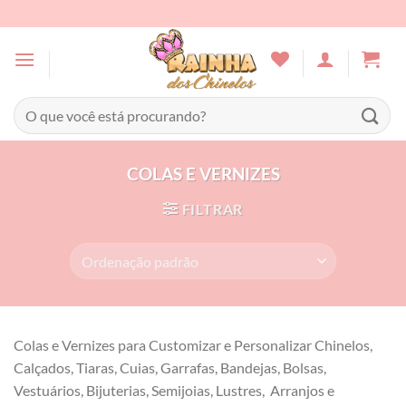
Skip
to
content
Pesquisar
por:
COLAS E VERNIZES
FILTRAR
Colas e Vernizes para Customizar e Personalizar Chinelos,
Calçados, Tiaras, Cuias, Garrafas, Bandejas, Bolsas,
Vestuários, Bijuterias, Semijoias, Lustres, Arranjos e