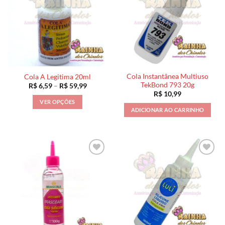
Cola Instantânea Multiuso
Cola A Legitima 20ml
TekBond 793 20g
Faixa
R$
6,59
–
R$
59,99
de
R$
10,99
preço:
VER OPÇÕES
R$ 6,59
ADICIONAR AO CARRINHO
através
Este
R$ 59,99
produto
tem
várias
variantes.
As
opções
podem
ser
escolhidas
na