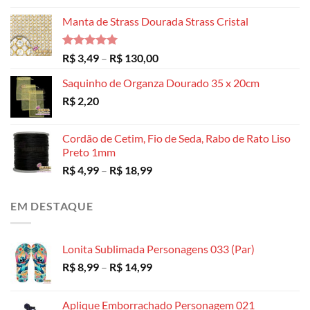
Manta de Strass Dourada Strass Cristal
Avaliação
Faixa
R$
3,49
–
R$
130,00
5.00
de 5
de
Saquinho de Organza Dourado 35 x 20cm
preço:
R$
2,20
R$ 3,49
através
R$ 130,00
Cordão de Cetim, Fio de Seda, Rabo de Rato Liso
Preto 1mm
Faixa
R$
4,99
–
R$
18,99
de
preço:
EM DESTAQUE
R$ 4,99
através
R$ 18,99
Lonita Sublimada Personagens 033 (Par)
Faixa
R$
8,99
–
R$
14,99
de
preço:
Aplique Emborrachado Personagem 021
R$ 8,99