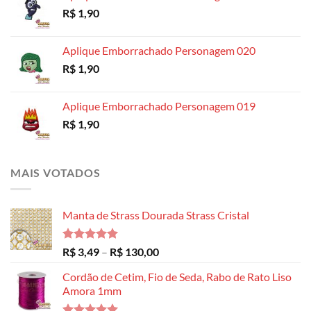
R$
1,90
através
R$ 14,99
Aplique Emborrachado Personagem 020
R$
1,90
Aplique Emborrachado Personagem 019
R$
1,90
MAIS VOTADOS
Manta de Strass Dourada Strass Cristal
Avaliação
Faixa
R$
3,49
–
R$
130,00
5.00
de 5
de
Cordão de Cetim, Fio de Seda, Rabo de Rato Liso
preço:
Amora 1mm
R$ 3,49
através