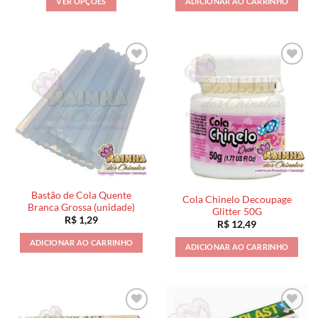
VER OPÇÕES
ADICIONAR AO CARRINHO
R$ 6,99
através
Este
R$ 59,99
produto
tem
várias
variantes.
As
opções
podem
ser
escolhidas
na
página
Bastão de Cola Quente
do
Cola Chinelo Decoupage
Branca Grossa (unidade)
Glitter 50G
produto
R$
1,29
R$
12,49
ADICIONAR AO CARRINHO
ADICIONAR AO CARRINHO