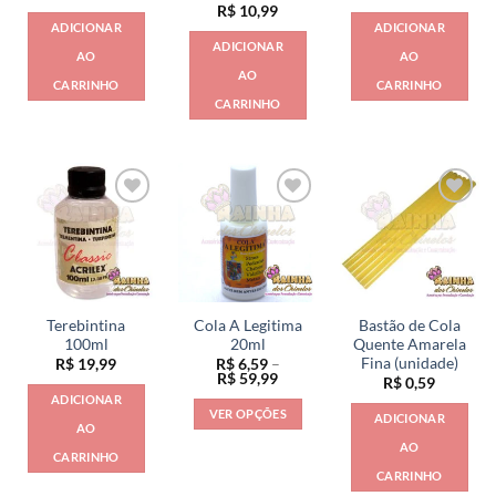
R$
10,99
ADICIONAR
ADICIONAR
ADICIONAR
AO
AO
AO
CARRINHO
CARRINHO
CARRINHO
Terebintina
Cola A Legitima
Bastão de Cola
100ml
20ml
Quente Amarela
Fina (unidade)
R$
19,99
R$
6,59
–
Faixa
R$
59,99
R$
0,59
de
ADICIONAR
preço:
VER OPÇÕES
ADICIONAR
R$ 6,59
AO
através
Este
AO
R$ 59,99
CARRINHO
produto
CARRINHO
tem