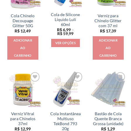
Cola de Silicone
Cola Chinelo
Verniz para
Líquido Luli
Decoupage
Chinelo Glitter
60ml
Glitter 50G
com 37 ml
R$
6,99
–
R$
12,49
R$
17,39
Faixa
R$
59,99
de
ADICIONAR
ADICIONAR
preço:
VER OPÇÕES
R$ 6,99
AO
AO
através
Este
R$ 59,99
CARRINHO
CARRINHO
produto
tem
várias
variantes.
As
opções
podem
ser
escolhidas
na
Verniz Vitral
Cola Instantânea
Bastão de Cola
página
para Chinelos
Multiuso
Quente Branca
do
37ml
TekBond 793
Grossa (unidade)
20g
R$
12,99
R$
1,29
produto