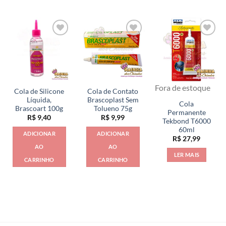
várias
variantes.
As
opções
podem
ser
escolhidas
na
Fora de estoque
página
Cola de Silicone
Cola de Contato
Líquida,
Brascoplast Sem
do
Cola
Brascoart 100g
Tolueno 75g
produto
Permanente
R$
9,40
R$
9,99
Tekbond T6000
60ml
ADICIONAR
ADICIONAR
R$
27,99
AO
AO
LER MAIS
CARRINHO
CARRINHO