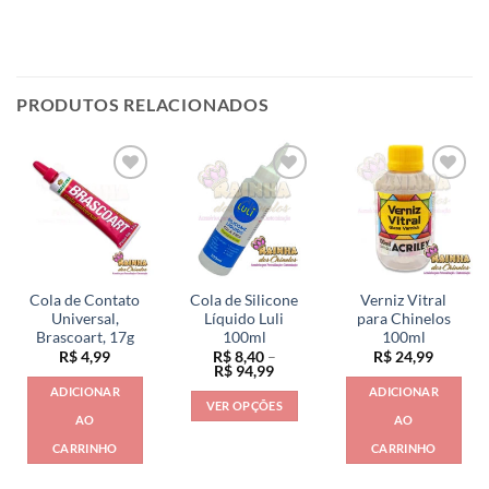
PRODUTOS RELACIONADOS
Cola de Contato
Cola de Silicone
Verniz Vitral
Universal,
Líquido Luli
para Chinelos
Brascoart, 17g
100ml
100ml
R$
4,99
R$
8,40
–
R$
24,99
Faixa
R$
94,99
de
ADICIONAR
ADICIONAR
preço:
VER OPÇÕES
R$ 8,40
AO
AO
através
Este
R$ 94,99
CARRINHO
CARRINHO
produto
tem