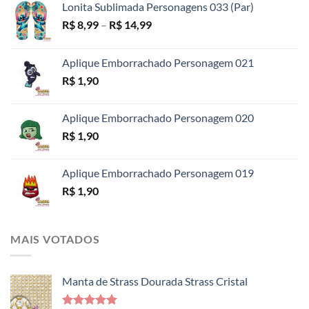
Lonita Sublimada Personagens 033 (Par)
Faixa
R$
8,99
–
R$
14,99
de
preço:
Aplique Emborrachado Personagem 021
R$ 8,99
R$
1,90
através
R$ 14,99
Aplique Emborrachado Personagem 020
R$
1,90
Aplique Emborrachado Personagem 019
R$
1,90
MAIS VOTADOS
Manta de Strass Dourada Strass Cristal