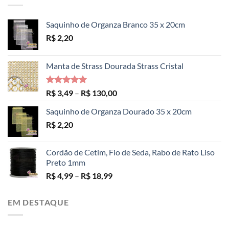
Saquinho de Organza Branco 35 x 20cm
R$
2,20
Manta de Strass Dourada Strass Cristal
Avaliação
Faixa
R$
3,49
–
R$
130,00
5.00
de 5
de
Saquinho de Organza Dourado 35 x 20cm
preço:
R$
2,20
R$ 3,49
através
R$ 130,00
Cordão de Cetim, Fio de Seda, Rabo de Rato Liso
Preto 1mm
Faixa
R$
4,99
–
R$
18,99
de
preço:
EM DESTAQUE
R$ 4,99
através
R$ 18,99