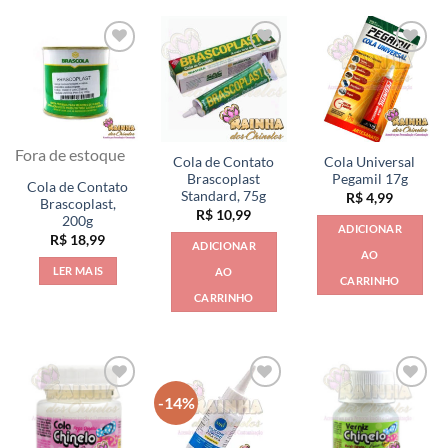
várias
variantes.
As
opções
podem
ser
escolhidas
Fora de estoque
na
Cola de Contato
Cola Universal
página
Brascoplast
Pegamil 17g
Cola de Contato
Standard, 75g
R$
4,99
do
Brascoplast,
R$
10,99
produto
200g
ADICIONAR
R$
18,99
ADICIONAR
AO
LER MAIS
AO
CARRINHO
CARRINHO
-14%