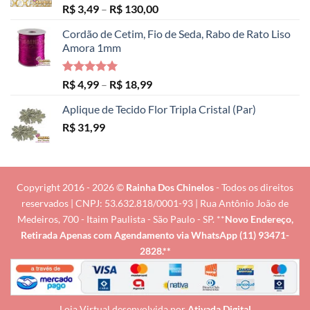
Avaliação
Faixa
R$
3,49
–
R$
130,00
5.00
de 5
de
Cordão de Cetim, Fio de Seda, Rabo de Rato Liso
preço:
Amora 1mm
R$ 3,49
através
R$ 130,00
Avaliação
Faixa
R$
4,99
–
R$
18,99
5.00
de 5
de
Aplique de Tecido Flor Tripla Cristal (Par)
preço:
R$
31,99
R$ 4,99
através
R$ 18,99
Copyright 2016 - 2026 ©
Rainha Dos Chinelos
- Todos os direitos
reservados | CNPJ: 53.632.818/0001-93 | Rua Antônio João de
Medeiros, 700 - Itaim Paulista - São Paulo - SP. **
Novo Endereço,
Retirada Apenas com Agendamento via
WhatsApp (11) 93471-
2828
.**
Loja Virtual desenvolvida por
Ativada Digital