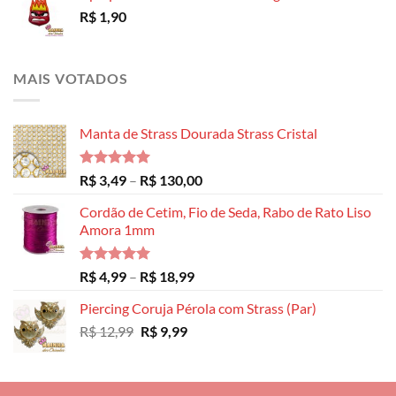
R$
1,90
MAIS VOTADOS
Manta de Strass Dourada Strass Cristal
Avaliação
Faixa
R$
3,49
–
R$
130,00
5.00
de 5
de
Cordão de Cetim, Fio de Seda, Rabo de Rato Liso
preço:
Amora 1mm
R$ 3,49
através
R$ 130,00
Avaliação
Faixa
R$
4,99
–
R$
18,99
5.00
de 5
de
Piercing Coruja Pérola com Strass (Par)
preço:
O
O
R$
12,99
R$
9,99
R$ 4,99
preço
preço
através
original
atual
R$ 18,99
era:
é: