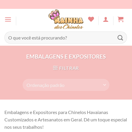
Skip
to
content
Pesquisar
por:
EMBALAGENS E EXPOSITORES
FILTRAR
Embalagens e Expositores para Chinelos Havaianas
Customizados e Artesanatos em Geral. Dê um toque especial
nos seus trabalhos!