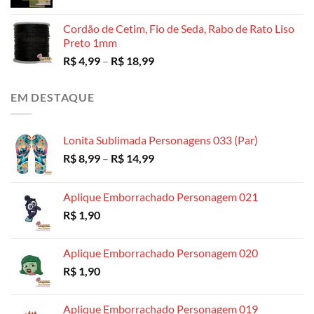
através
R$ 130,00
Cordão de Cetim, Fio de Seda, Rabo de Rato Liso
Preto 1mm
Faixa
R$
4,99
–
R$
18,99
de
preço:
EM DESTAQUE
R$ 4,99
através
R$ 18,99
Lonita Sublimada Personagens 033 (Par)
Faixa
R$
8,99
–
R$
14,99
de
preço:
Aplique Emborrachado Personagem 021
R$ 8,99
R$
1,90
através
R$ 14,99
Aplique Emborrachado Personagem 020
R$
1,90
Aplique Emborrachado Personagem 019