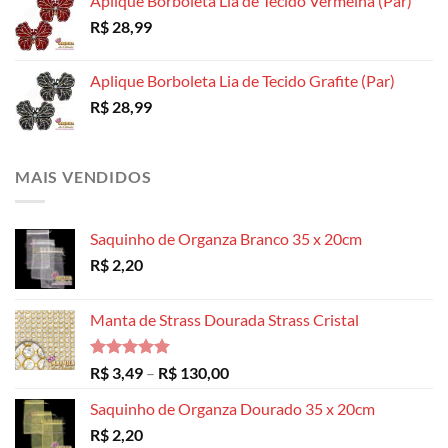
Aplique Borboleta Lia de Tecido Vermelha (Par)
R$
28,99
Aplique Borboleta Lia de Tecido Grafite (Par)
R$
28,99
MAIS VENDIDOS
Saquinho de Organza Branco 35 x 20cm
R$
2,20
Manta de Strass Dourada Strass Cristal
Avaliação
Faixa
R$
3,49
–
R$
130,00
5.00
de 5
de
Saquinho de Organza Dourado 35 x 20cm
preço:
R$
2,20
R$ 3,49