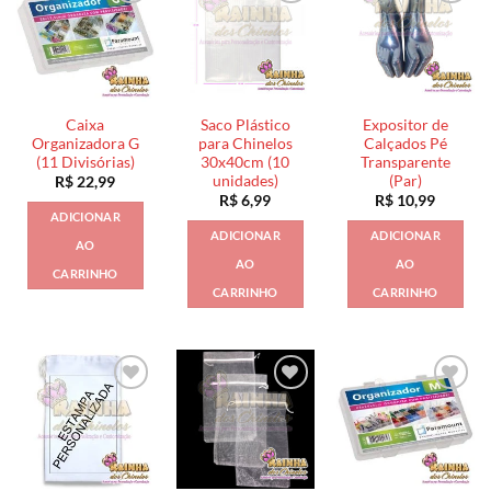
Caixa
Saco Plástico
Expositor de
Organizadora G
para Chinelos
Calçados Pé
(11 Divisórias)
30x40cm (10
Transparente
unidades)
(Par)
R$
22,99
R$
6,99
R$
10,99
ADICIONAR
ADICIONAR
ADICIONAR
AO
AO
AO
CARRINHO
CARRINHO
CARRINHO