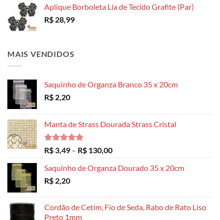
Aplique Borboleta Lia de Tecido Grafite (Par)
R$
28,99
MAIS VENDIDOS
Saquinho de Organza Branco 35 x 20cm
R$
2,20
Manta de Strass Dourada Strass Cristal
Avaliação
Faixa
R$
3,49
–
R$
130,00
5.00
de 5
de
Saquinho de Organza Dourado 35 x 20cm
preço:
R$
2,20
R$ 3,49
através
R$ 130,00
Cordão de Cetim, Fio de Seda, Rabo de Rato Liso
Preto 1mm