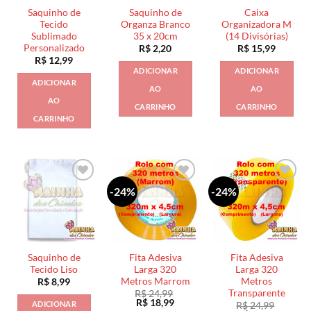
Saquinho de
Saquinho de
Caixa
Tecido
Organza Branco
Organizadora M
Sublimado
35 x 20cm
(14 Divisórias)
Personalizado
R$
2,20
R$
15,99
R$
12,99
ADICIONAR
ADICIONAR
ADICIONAR
AO
AO
AO
CARRINHO
CARRINHO
CARRINHO
-24%
-24%
Saquinho de
Fita Adesiva
Fita Adesiva
Tecido Liso
Larga 320
Larga 320
Metros Marrom
Metros
R$
8,99
Transparente
R$
24,99
O
O
R$
18,99
ADICIONAR
R$
24,99
preço
preço