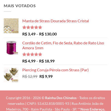
MAIS VOTADOS
Manta de Strass Dourada Strass Cristal
Avaliação
Faixa
R$
3,49
–
R$
130,00
5.00
de 5
de
Cordão de Cetim, Fio de Seda, Rabo de Rato Liso
preço:
Amora 1mm
R$ 3,49
através
R$ 130,00
Avaliação
Faixa
R$
4,99
–
R$
18,99
5.00
de 5
de
Piercing Coruja Pérola com Strass (Par)
preço:
O
O
R$
12,99
R$
9,99
R$ 4,99
preço
preço
através
original
atual
R$ 18,99
era:
é:
R$ 12,99.
R$ 9,99.
Copyright 2016 - 2026 ©
Rainha Dos Chinelos
- Todos os direitos
reservados | CNPJ: 53.632.818/0001-93 | Rua Antônio João de
Medeiros, 700 - Itaim Paulista - São Paulo - SP. **
Novo Endereço,