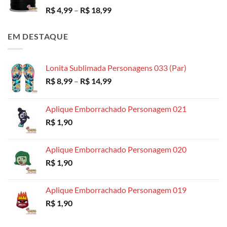
Faixa
R$
4,99
–
R$
18,99
de
preço:
EM DESTAQUE
R$ 4,99
através
R$ 18,99
Lonita Sublimada Personagens 033 (Par)
Faixa
R$
8,99
–
R$
14,99
de
preço:
Aplique Emborrachado Personagem 021
R$ 8,99
R$
1,90
através
R$ 14,99
Aplique Emborrachado Personagem 020
R$
1,90
Aplique Emborrachado Personagem 019
R$
1,90