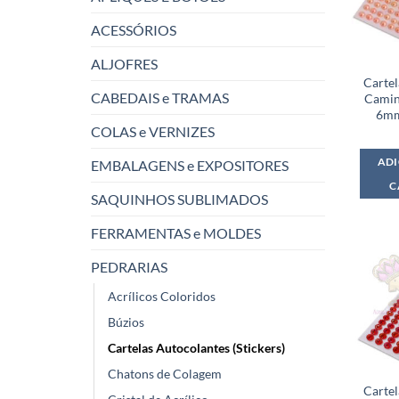
ACESSÓRIOS
ALJOFRES
Carte
CABEDAIS e TRAMAS
Camin
6mm
COLAS e VERNIZES
ADI
EMBALAGENS e EXPOSITORES
C
SAQUINHOS SUBLIMADOS
FERRAMENTAS e MOLDES
PEDRARIAS
Acrílicos Coloridos
Búzios
Cartelas Autocolantes (Stickers)
Chatons de Colagem
Carte