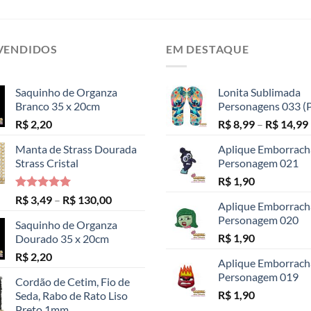
VENDIDOS
EM DESTAQUE
Saquinho de Organza
Lonita Sublimada
Branco 35 x 20cm
Personagens 033 (P
R$
2,20
R$
8,99
–
R$
14,99
Manta de Strass Dourada
Aplique Emborrac
Strass Cristal
Personagem 021
R$
1,90
Avaliação
Faixa
R$
3,49
–
R$
130,00
Aplique Emborrac
5.00
de 5
de
Personagem 020
Saquinho de Organza
preço:
R$
1,90
Dourado 35 x 20cm
R$ 3,49
R$
2,20
através
Aplique Emborrac
R$ 130,00
Personagem 019
Cordão de Cetim, Fio de
R$
1,90
Seda, Rabo de Rato Liso
Preto 1mm