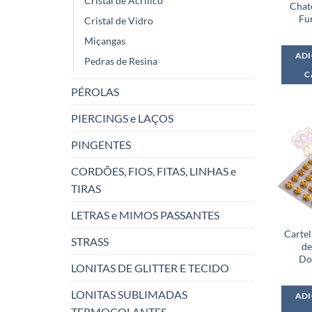
Cristal de Acrílico
Chat
Fu
Cristal de Vidro
Miçangas
ADI
Pedras de Resina
C
PÉROLAS
PIERCINGS e LAÇOS
PINGENTES
CORDÕES, FIOS, FITAS, LINHAS e
TIRAS
LETRAS e MIMOS PASSANTES
Carte
STRASS
de
Do
LONITAS DE GLITTER E TECIDO
LONITAS SUBLIMADAS
ADI
TERMOCOLANTES