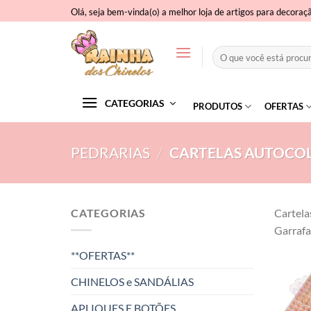
Skip
Olá, seja bem-vinda(o) a melhor loja de artigos para decoraç
to
content
Pesquisar
por:
CATEGORIAS
PRODUTOS
OFERTAS
PEDRARIAS
/
CARTELAS AUTOCOL
CATEGORIAS
Cartela
Garrafa
**OFERTAS**
CHINELOS e SANDÁLIAS
APLIQUES E BOTÕES