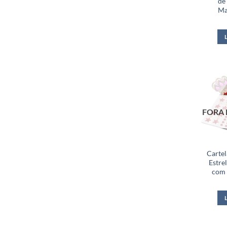
de
Ma
FORA 
Carte
Estre
com 