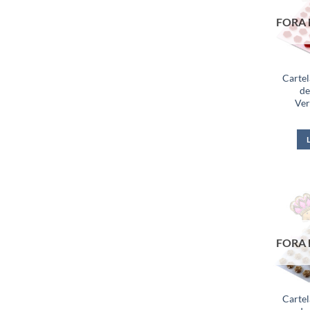
FORA 
Carte
de
Ve
FORA 
Carte