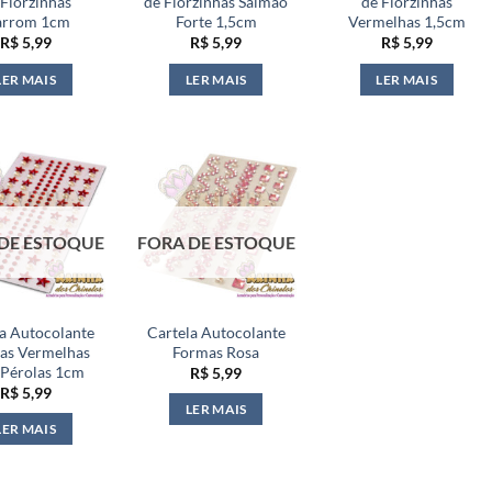
 Florzinhas
de Florzinhas Salmão
de Florzinhas
rrom 1cm
Forte 1,5cm
Vermelhas 1,5cm
R$
5,99
R$
5,99
R$
5,99
LER MAIS
LER MAIS
LER MAIS
DE ESTOQUE
FORA DE ESTOQUE
la Autocolante
Cartela Autocolante
las Vermelhas
Formas Rosa
Pérolas 1cm
R$
5,99
R$
5,99
LER MAIS
LER MAIS