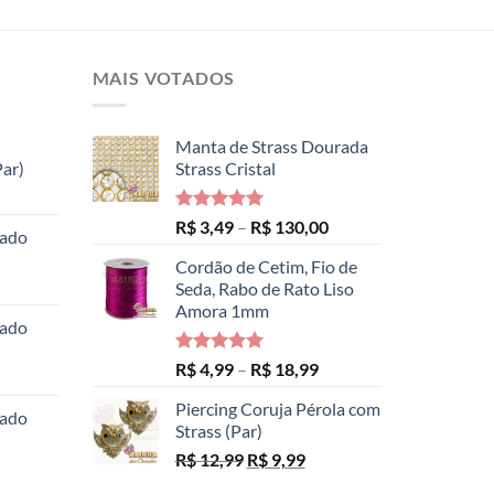
MAIS VOTADOS
Manta de Strass Dourada
ar)
Strass Cristal
Faixa
de
Avaliação
Faixa
R$
3,49
–
R$
130,00
hado
preço:
5.00
de 5
de
R$ 8,99
Cordão de Cetim, Fio de
preço:
através
Seda, Rabo de Rato Liso
R$ 3,49
Amora 1mm
R$ 14,99
através
hado
R$ 130,00
Avaliação
Faixa
R$
4,99
–
R$
18,99
5.00
de 5
de
Piercing Coruja Pérola com
preço:
hado
Strass (Par)
R$ 4,99
O
O
R$
12,99
R$
9,99
através
preço
preço
R$ 18,99