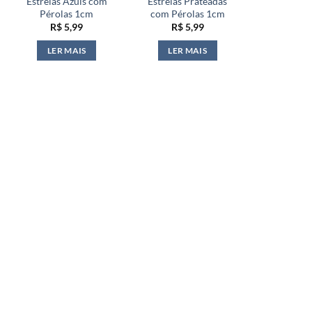
Estrelas Azuis com
Estrelas Prateadas
Pérolas 1cm
com Pérolas 1cm
R$
5,99
R$
5,99
LER MAIS
LER MAIS