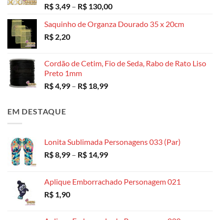
Avaliação
Faixa
R$
3,49
–
R$
130,00
5.00
de 5
de
Saquinho de Organza Dourado 35 x 20cm
preço:
R$
2,20
R$ 3,49
através
R$ 130,00
Cordão de Cetim, Fio de Seda, Rabo de Rato Liso
Preto 1mm
Faixa
R$
4,99
–
R$
18,99
de
preço:
EM DESTAQUE
R$ 4,99
através
R$ 18,99
Lonita Sublimada Personagens 033 (Par)
Faixa
R$
8,99
–
R$
14,99
de
preço:
Aplique Emborrachado Personagem 021
R$ 8,99
R$
1,90
através
R$ 14,99