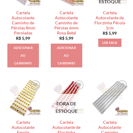
ESTOQUE
Cartela
Cartela
Cartela
Autocolante
Autocolante
Autocolante de
Caminho de
Caminho de
Florzinha Pérola
Pérolas 8mm
Pérolas 6mm
1cm
Peroladas
Rosa Bebê
R$
5,99
R$
5,99
R$
5,99
LER MAIS
ADICIONAR
ADICIONAR
AO
AO
CARRINHO
CARRINHO
FORA DE
ESTOQUE
Cartela
Cartela
Cartela
Autocolante
Autocolante de
Autocolante
Emojis
Florzinha
Caminho