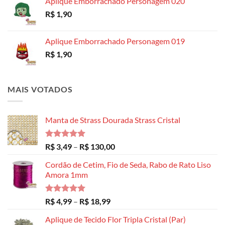
Aplique Emborrachado Personagem 020
R$
1,90
Aplique Emborrachado Personagem 019
R$
1,90
MAIS VOTADOS
Manta de Strass Dourada Strass Cristal
Avaliação
Faixa
R$
3,49
–
R$
130,00
5.00
de 5
de
Cordão de Cetim, Fio de Seda, Rabo de Rato Liso
preço:
Amora 1mm
R$ 3,49
através
R$ 130,00
Avaliação
Faixa
R$
4,99
–
R$
18,99
5.00
de 5
de
Aplique de Tecido Flor Tripla Cristal (Par)
preço: