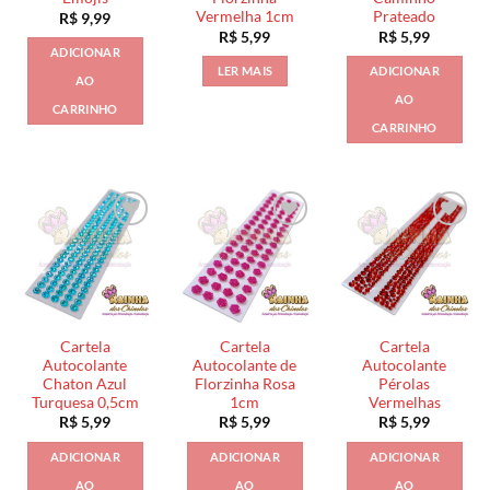
Vermelha 1cm
Prateado
R$
9,99
R$
5,99
R$
5,99
ADICIONAR
LER MAIS
ADICIONAR
AO
AO
CARRINHO
CARRINHO
Cartela
Cartela
Cartela
Autocolante
Autocolante de
Autocolante
Chaton Azul
Florzinha Rosa
Pérolas
Turquesa 0,5cm
1cm
Vermelhas
R$
5,99
R$
5,99
R$
5,99
ADICIONAR
ADICIONAR
ADICIONAR
AO
AO
AO