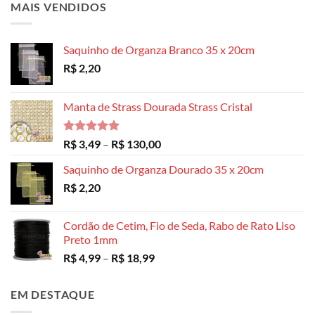
MAIS VENDIDOS
Saquinho de Organza Branco 35 x 20cm
R$
2,20
Manta de Strass Dourada Strass Cristal
Avaliação
Faixa
R$
3,49
–
R$
130,00
5.00
de 5
de
Saquinho de Organza Dourado 35 x 20cm
preço:
R$
2,20
R$ 3,49
através
R$ 130,00
Cordão de Cetim, Fio de Seda, Rabo de Rato Liso
Preto 1mm
Faixa
R$
4,99
–
R$
18,99
de
preço:
EM DESTAQUE
R$ 4,99