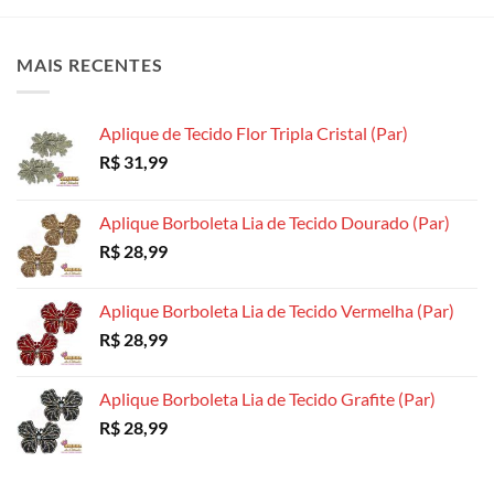
várias
variantes.
MAIS RECENTES
As
opções
podem
Aplique de Tecido Flor Tripla Cristal (Par)
ser
escolhidas
R$
31,99
na
página
Aplique Borboleta Lia de Tecido Dourado (Par)
do
R$
28,99
produto
Aplique Borboleta Lia de Tecido Vermelha (Par)
R$
28,99
Aplique Borboleta Lia de Tecido Grafite (Par)
R$
28,99