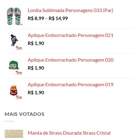
através
R$ 18,99
Lonita Sublimada Personagens 033 (Par)
Faixa
R$
8,99
–
R$
14,99
de
preço:
Aplique Emborrachado Personagem 021
R$ 8,99
R$
1,90
através
R$ 14,99
Aplique Emborrachado Personagem 020
R$
1,90
Aplique Emborrachado Personagem 019
R$
1,90
MAIS VOTADOS
Manta de Strass Dourada Strass Cristal