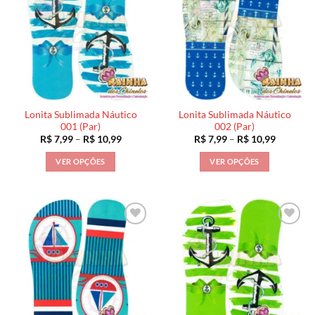
Lonita Sublimada Náutico
Lonita Sublimada Náutico
001 (Par)
002 (Par)
Faixa
Faixa
R$
7,99
–
R$
10,99
R$
7,99
–
R$
10,99
de
de
preço:
preço:
VER OPÇÕES
VER OPÇÕES
R$ 7,99
R$ 7,99
através
através
Este
Este
R$ 10,99
R$ 10,99
produto
produto
tem
tem
várias
várias
variantes.
variantes.
As
As
opções
opções
podem
podem
ser
ser
escolhidas
escolhidas