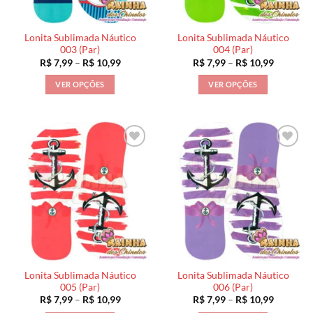
na
na
página
página
Lonita Sublimada Náutico
Lonita Sublimada Náutico
do
do
003 (Par)
004 (Par)
produto
produto
Faixa
Faixa
R$
7,99
–
R$
10,99
R$
7,99
–
R$
10,99
de
de
preço:
preço:
VER OPÇÕES
VER OPÇÕES
R$ 7,99
R$ 7,99
através
através
Este
Este
R$ 10,99
R$ 10,99
produto
produto
tem
tem
várias
várias
variantes.
variantes.
As
As
opções
opções
podem
podem
ser
ser
escolhidas
escolhidas
na
na
página
página
Lonita Sublimada Náutico
Lonita Sublimada Náutico
do
do
005 (Par)
006 (Par)
produto
produto
Faixa
Faixa
R$
7,99
–
R$
10,99
R$
7,99
–
R$
10,99
de
de