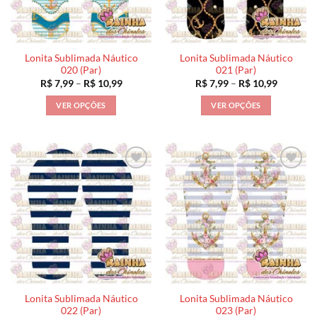
ser
ser
escolhidas
escolhidas
na
na
página
página
Lonita Sublimada Náutico
Lonita Sublimada Náutico
do
do
020 (Par)
021 (Par)
produto
produto
Faixa
Faixa
R$
7,99
–
R$
10,99
R$
7,99
–
R$
10,99
de
de
preço:
preço:
VER OPÇÕES
VER OPÇÕES
R$ 7,99
R$ 7,99
através
através
Este
Este
R$ 10,99
R$ 10,99
produto
produto
tem
tem
várias
várias
variantes.
variantes.
As
As
opções
opções
podem
podem
ser
ser
escolhidas
escolhidas
na
na
página
página
Lonita Sublimada Náutico
Lonita Sublimada Náutico
do
do
022 (Par)
023 (Par)
produto
produto