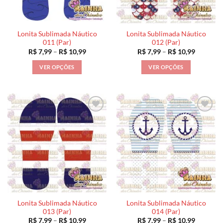
escolhidas
escolhidas
na
na
página
página
Lonita Sublimada Náutico
Lonita Sublimada Náutico
do
do
011 (Par)
012 (Par)
produto
produto
Faixa
Faixa
R$
7,99
–
R$
10,99
R$
7,99
–
R$
10,99
de
de
preço:
preço:
VER OPÇÕES
VER OPÇÕES
R$ 7,99
R$ 7,99
através
através
Este
Este
R$ 10,99
R$ 10,99
produto
produto
tem
tem
várias
várias
variantes.
variantes.
As
As
opções
opções
podem
podem
ser
ser
escolhidas
escolhidas
na
na
página
página
Lonita Sublimada Náutico
Lonita Sublimada Náutico
do
do
013 (Par)
014 (Par)
produto
produto
Faixa
Faixa
R$
7,99
–
R$
10,99
R$
7,99
–
R$
10,99