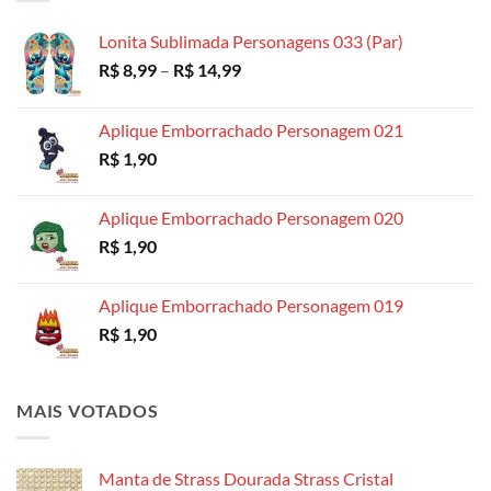
através
R$ 18,99
Lonita Sublimada Personagens 033 (Par)
Faixa
R$
8,99
–
R$
14,99
de
preço:
Aplique Emborrachado Personagem 021
R$ 8,99
R$
1,90
através
R$ 14,99
Aplique Emborrachado Personagem 020
R$
1,90
Aplique Emborrachado Personagem 019
R$
1,90
MAIS VOTADOS
Manta de Strass Dourada Strass Cristal