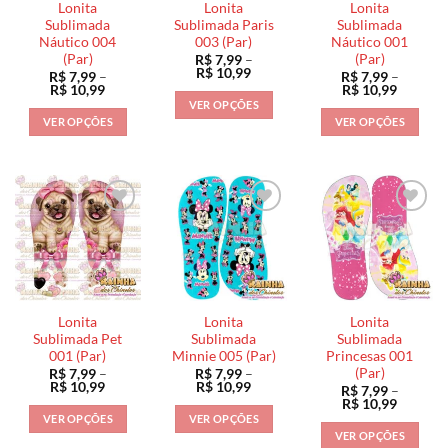
Lonita
Lonita
Lonita
Sublimada
Sublimada Paris
Sublimada
Náutico 004
003 (Par)
Náutico 001
(Par)
(Par)
R$
7,99
–
Faixa
R$
10,99
R$
7,99
–
R$
7,99
–
de
Faixa
Faixa
R$
10,99
R$
10,99
preço:
de
de
VER OPÇÕES
R$ 7,99
preço:
preço:
VER OPÇÕES
VER OPÇÕES
através
Este
R$ 7,99
R$ 7,99
R$ 10,99
através
através
Este
Este
produto
R$ 10,99
R$ 10,9
produto
produto
tem
tem
tem
várias
várias
várias
variantes.
variantes.
variantes.
As
As
As
opções
opções
opções
podem
podem
podem
ser
ser
ser
escolhidas
Lonita
Lonita
Lonita
escolhidas
escolhidas
na
Sublimada Pet
Sublimada
Sublimada
na
na
001 (Par)
Minnie 005 (Par)
Princesas 001
página
(Par)
R$
7,99
–
R$
7,99
–
página
página
do
Faixa
Faixa
R$
10,99
R$
10,99
R$
7,99
–
do
do
de
de
produto
Faixa
R$
10,99
preço:
preço:
de
produto
produto
VER OPÇÕES
VER OPÇÕES
R$ 7,99
R$ 7,99
preço:
VER OPÇÕES
através
através
Este
Este
R$ 7,99