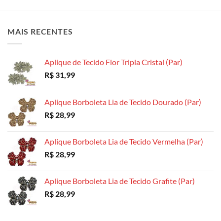
variantes.
variantes.
As
As
As
opções
opções
opções
podem
MAIS RECENTES
podem
podem
ser
ser
ser
escolhidas
escolhidas
escolhidas
na
Aplique de Tecido Flor Tripla Cristal (Par)
na
na
página
R$
31,99
página
página
do
do
do
produto
produto
produto
Aplique Borboleta Lia de Tecido Dourado (Par)
R$
28,99
Aplique Borboleta Lia de Tecido Vermelha (Par)
R$
28,99
Aplique Borboleta Lia de Tecido Grafite (Par)
R$
28,99