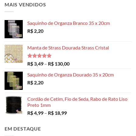
MAIS VENDIDOS
Saquinho de Organza Branco 35 x 20cm
R$
2,20
Manta de Strass Dourada Strass Cristal
Avaliação
Faixa
R$
3,49
–
R$
130,00
5.00
de 5
de
Saquinho de Organza Dourado 35 x 20cm
preço:
R$
2,20
R$ 3,49
através
R$ 130,00
Cordão de Cetim, Fio de Seda, Rabo de Rato Liso
Preto 1mm
Faixa
R$
4,99
–
R$
18,99
de
preço:
EM DESTAQUE
R$ 4,99