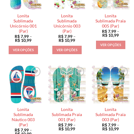
opções
podem
podem
podem
ser
ser
ser
escolhidas
escolhidas
Lonita
Lonita
Lonita
escolhidas
na
na
Sublimada
Sublimada
Sublimada Praia
na
Unicórnio 001
Unicórnio 003
005 (Par)
página
página
(Par)
(Par)
R$
7,99
–
página
do
do
Faixa
R$
10,99
R$
7,99
–
R$
7,99
–
do
de
produto
produto
Faixa
Faixa
R$
10,99
R$
10,99
preço:
de
de
produto
VER OPÇÕES
R$ 7,99
preço:
preço:
VER OPÇÕES
VER OPÇÕES
através
Este
R$ 7,99
R$ 7,99
R$ 10,9
através
através
Este
Este
produto
R$ 10,99
R$ 10,99
produto
produto
tem
tem
tem
várias
várias
várias
variantes.
variantes.
variantes.
As
As
As
opções
opções
opções
podem
podem
podem
ser
ser
ser
escolhidas
Lonita
Lonita
Lonita
escolhidas
escolhidas
na
Sublimada
Sublimada Praia
Sublimada Praia
na
na
Náutico 003
001 (Par)
003 (Par)
página
(Par)
R$
7,99
–
R$
7,99
–
página
página
do
Faixa
Faixa
R$
10,99
R$
10,99
R$
7,99
–
do
do
de
de
produto
Faixa