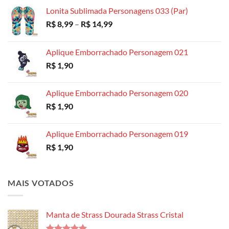
R$ 18,99
Lonita Sublimada Personagens 033 (Par)
Faixa
R$
8,99
–
R$
14,99
de
preço:
Aplique Emborrachado Personagem 021
R$ 8,99
R$
1,90
através
R$ 14,99
Aplique Emborrachado Personagem 020
R$
1,90
Aplique Emborrachado Personagem 019
R$
1,90
MAIS VOTADOS
Manta de Strass Dourada Strass Cristal