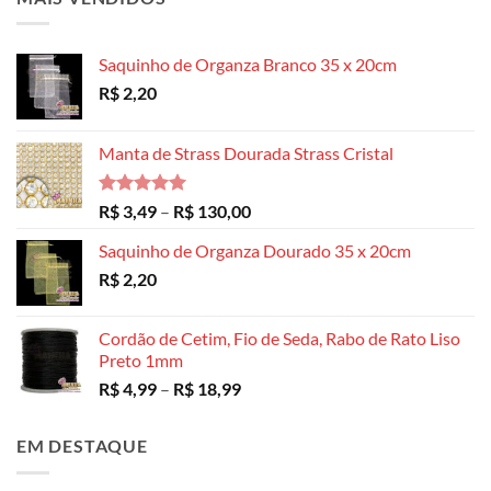
Saquinho de Organza Branco 35 x 20cm
R$
2,20
Manta de Strass Dourada Strass Cristal
Avaliação
Faixa
R$
3,49
–
R$
130,00
5.00
de 5
de
Saquinho de Organza Dourado 35 x 20cm
preço:
R$
2,20
R$ 3,49
através
R$ 130,00
Cordão de Cetim, Fio de Seda, Rabo de Rato Liso
Preto 1mm
Faixa
R$
4,99
–
R$
18,99
de
preço:
EM DESTAQUE
R$ 4,99
através