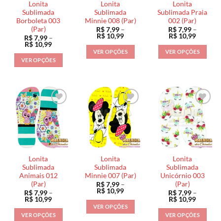
Lonita
Lonita
Lonita
Sublimada
Sublimada
Sublimada Praia
Borboleta 003
Minnie 008 (Par)
002 (Par)
(Par)
R$
7,99
–
R$
7,99
–
Faixa
Faixa
R$
10,99
R$
10,99
R$
7,99
–
de
de
Faixa
R$
10,99
preço:
preço:
de
VER OPÇÕES
VER OPÇÕES
R$ 7,99
R$ 7,99
preço:
VER OPÇÕES
através
através
Este
Este
R$ 7,99
R$ 10,99
R$ 10,9
através
Este
produto
produto
R$ 10,99
produto
tem
tem
tem
várias
várias
várias
variantes.
variantes.
variantes.
As
As
As
opções
opções
opções
podem
podem
podem
ser
ser
ser
escolhidas
escolhidas
Lonita
Lonita
Lonita
escolhidas
na
na
Sublimada
Sublimada
Sublimada
na
Animais 012
Minnie 007 (Par)
Unicórnio 003
página
página
(Par)
(Par)
R$
7,99
–
página
do
do
Faixa
R$
10,99
R$
7,99
–
R$
7,99
–
do
de
produto
produto
Faixa
Faixa
R$
10,99
R$
10,99
preço:
de
de
produto
VER OPÇÕES
R$ 7,99
preço:
preço:
VER OPÇÕES
VER OPÇÕES
através
Este
R$ 7,99
R$ 7,99