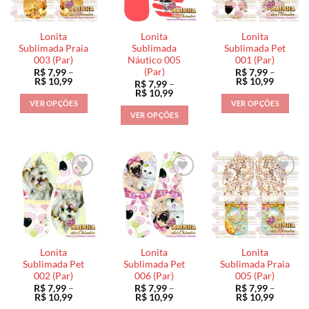
opções
opções
podem
podem
podem
ser
ser
ser
escolhidas
Lonita
Lonita
Lonita
escolhidas
escolhidas
na
Sublimada Praia
Sublimada
Sublimada Pet
na
na
003 (Par)
Náutico 005
001 (Par)
página
(Par)
R$
7,99
–
R$
7,99
–
página
página
do
Faixa
Faixa
R$
10,99
R$
10,99
R$
7,99
–
do
do
de
de
produto
Faixa
R$
10,99
preço:
preço:
de
produto
produto
VER OPÇÕES
VER OPÇÕES
R$ 7,99
R$ 7,99
preço:
VER OPÇÕES
através
através
Este
Este
R$ 7,99
R$ 10,99
R$ 10,9
através
Este
produto
produto
R$ 10,99
produto
tem
tem
tem
várias
várias
várias
variantes.
variantes.
variantes.
As
As
As
opções
opções
opções
podem
podem
podem
ser
ser
ser
escolhidas
escolhidas
Lonita
Lonita
Lonita
escolhidas
na
na
Sublimada Pet
Sublimada Pet
Sublimada Praia
na
002 (Par)
006 (Par)
005 (Par)
página
página
R$
7,99
–
R$
7,99
–
R$
7,99
–
página
do
do
Faixa
Faixa
Faixa
R$
10,99
R$
10,99
R$
10,99
do
de
de
de
produto
produto