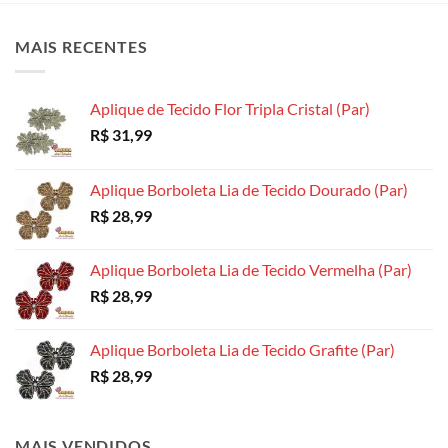
As
As
As
opções
opções
opções
MAIS RECENTES
podem
podem
podem
ser
ser
ser
escolhidas
escolhidas
escolhidas
Aplique de Tecido Flor Tripla Cristal (Par)
na
na
na
R$
31,99
página
página
página
do
do
do
produto
produto
produto
Aplique Borboleta Lia de Tecido Dourado (Par)
R$
28,99
Aplique Borboleta Lia de Tecido Vermelha (Par)
R$
28,99
Aplique Borboleta Lia de Tecido Grafite (Par)
R$
28,99
MAIS VENDIDOS