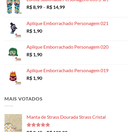
Faixa
R$
8,99
–
R$
14,99
de
preço:
Aplique Emborrachado Personagem 021
R$ 8,99
R$
1,90
através
R$ 14,99
Aplique Emborrachado Personagem 020
R$
1,90
Aplique Emborrachado Personagem 019
R$
1,90
MAIS VOTADOS
Manta de Strass Dourada Strass Cristal
Avaliação