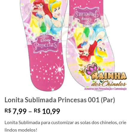
Lonita Sublimada Princesas 001 (Par)
Faixa
7,99
–
10,99
R$
R$
de
Lonita Sublimada para customizar as solas dos chinelos, crie
preço:
lindos modelos!
R$ 7,99