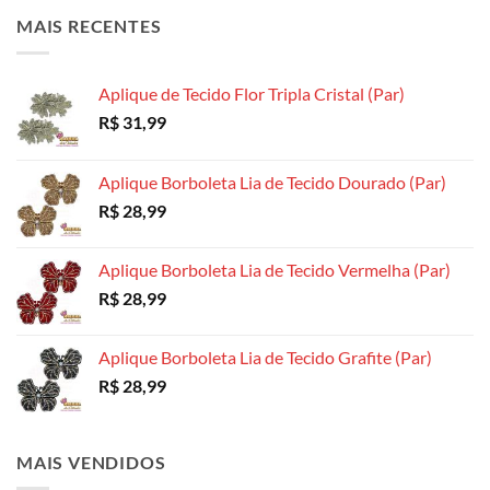
opções
podem
podem
MAIS RECENTES
podem
ser
ser
ser
escolhidas
escolhidas
escolhidas
na
na
Aplique de Tecido Flor Tripla Cristal (Par)
na
página
página
R$
31,99
página
do
do
do
produto
produto
produto
Aplique Borboleta Lia de Tecido Dourado (Par)
R$
28,99
Aplique Borboleta Lia de Tecido Vermelha (Par)
R$
28,99
Aplique Borboleta Lia de Tecido Grafite (Par)
R$
28,99
MAIS VENDIDOS