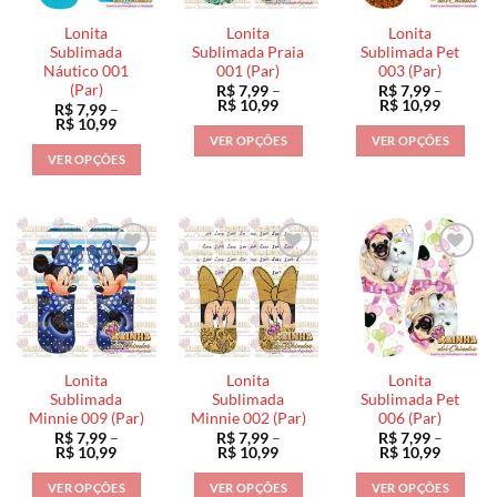
podem
podem
ser
ser
ser
escolhidas
Lonita
Lonita
Lonita
escolhidas
escolhidas
na
Sublimada
Sublimada Praia
Sublimada Pet
na
na
Náutico 001
001 (Par)
003 (Par)
página
(Par)
R$
7,99
–
R$
7,99
–
página
página
do
Faixa
Faixa
R$
10,99
R$
10,99
R$
7,99
–
do
do
de
de
produto
Faixa
R$
10,99
preço:
preço:
de
produto
produto
VER OPÇÕES
VER OPÇÕES
R$ 7,99
R$ 7,99
preço:
VER OPÇÕES
através
através
Este
Este
R$ 7,99
R$ 10,99
R$ 10,9
através
Este
produto
produto
R$ 10,99
produto
tem
tem
tem
várias
várias
várias
variantes.
variantes.
variantes.
As
As
As
opções
opções
opções
podem
podem
podem
ser
ser
ser
escolhidas
escolhidas
Lonita
Lonita
Lonita
escolhidas
na
na
Sublimada
Sublimada
Sublimada Pet
na
Minnie 009 (Par)
Minnie 002 (Par)
006 (Par)
página
página
R$
7,99
–
R$
7,99
–
R$
7,99
–
página
do
do
Faixa
Faixa
Faixa
R$
10,99
R$
10,99
R$
10,99
do
de
de
de
produto
produto
preço:
preço:
preço:
produto
VER OPÇÕES
VER OPÇÕES
VER OPÇÕES
R$ 7,99
R$ 7,99
R$ 7,99