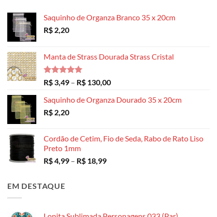
Saquinho de Organza Branco 35 x 20cm
R$
2,20
Manta de Strass Dourada Strass Cristal
Avaliação
Faixa
R$
3,49
–
R$
130,00
5.00
de 5
de
Saquinho de Organza Dourado 35 x 20cm
preço:
R$
2,20
R$ 3,49
através
R$ 130,00
Cordão de Cetim, Fio de Seda, Rabo de Rato Liso
Preto 1mm
Faixa
R$
4,99
–
R$
18,99
de
preço:
EM DESTAQUE
R$ 4,99
através
R$ 18,99
Lonita Sublimada Personagens 033 (Par)