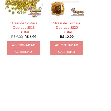
Strass de Costura
Strass de Costura
Dourado SS18
Dourado SS20
Cristal
Cristal
O
O
R$
9,00
R$
6,99
R$
12,99
ço
preço
preço
l
original
atual
ADICIONAR AO
ADICIONAR AO
era:
é:
,99.
R$ 9,00.
R$ 6,99.
CARRINHO
CARRINHO