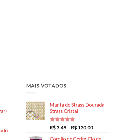
MAIS VOTADOS
Manta de Strass Dourada
ar)
Strass Cristal
Faixa
de
Avaliação
Faixa
R$
3,49
–
R$
130,00
hado
preço:
5.00
de 5
de
R$ 8,99
Cordão de Cetim, Fio de