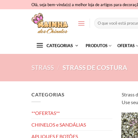
Skip
Olá, seja bem-vinda(o) a melhor loja de artigos para decoraç
to
content
Pesquisar
por:
CATEGORIAS
PRODUTOS
OFERTAS
STRASS
/
STRASS DE COSTURA
CATEGORIAS
Strass 
Use seu
**OFERTAS**
CHINELOS e SANDÁLIAS
APLIQUES E BOTÕES