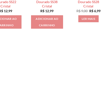
urado SS22
Dourado SS38
Dourado SS28
Cristal
Cristal
Cristal
O
O
R$
12,99
R$
12,99
R$
9,00
R$
6,99
preço
pre
original
atua
CIONAR AO
ADICIONAR AO
LER MAIS
era:
é:
R$ 9,00.
R$ 6
ARRINHO
CARRINHO