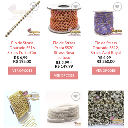
variantes.
variantes.
As
As
opções
opções
podem
podem
ser
ser
escolhidas
escolhidas
na
na
Fio de Strass
Fio de Strass
Fio de Strass
página
página
Dourado SS16
Prata SS20
Dourado SS12,
do
do
Strass Furta-Cor
Strass Rosa
Strass Azul Royal
Leitoso
R$
6,99
–
R$
4,99
–
produto
produto
Faixa
Faixa
R$
195,00
R$
260,00
R$
2,99
–
de
de
Faixa
R$
149,99
preço:
preço:
de
VER OPÇÕES
VER OPÇÕES
R$ 6,99
R$ 4,99
preço:
VER OPÇÕES
através
através
Este
Este
R$ 2,99
R$ 195,00
R$ 260
através
Este
produto
produto
R$ 149,99
produto
tem
tem
tem
várias
várias
várias
variantes.
variantes.
variantes.
As
As
As
opções
opções
opções
podem
podem
podem
ser
ser