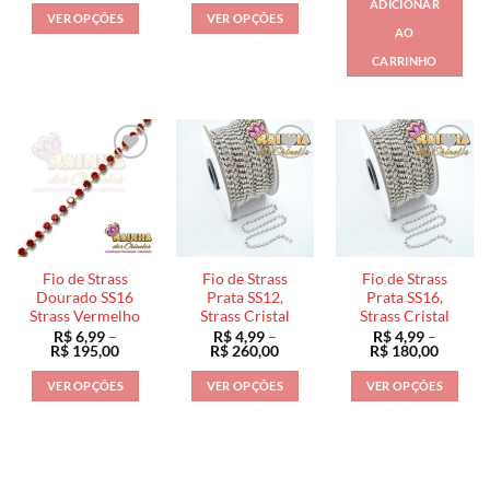
ADICIONAR
preço:
preço:
VER OPÇÕES
VER OPÇÕES
R$ 5,99
R$ 4,99
AO
através
através
Este
Este
R$ 205,00
R$ 260,00
CARRINHO
produto
produto
tem
tem
várias
várias
variantes.
variantes.
As
As
opções
opções
podem
podem
ser
ser
escolhidas
escolhidas
na
na
Fio de Strass
Fio de Strass
Fio de Strass
página
página
Dourado SS16
Prata SS12,
Prata SS16,
Strass Vermelho
Strass Cristal
Strass Cristal
do
do
R$
6,99
–
R$
4,99
–
R$
4,99
–
produto
produto
Faixa
Faixa
Faixa
R$
195,00
R$
260,00
R$
180,00
de
de
de
preço:
preço:
preço:
VER OPÇÕES
VER OPÇÕES
VER OPÇÕES
R$ 6,99
R$ 4,99
R$ 4,99
através
através
através
Este
Este
Este
R$ 195,00
R$ 260,00
R$ 180
produto
produto
produto
tem
tem
tem
várias
várias
várias