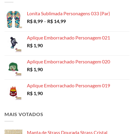
através
R$ 18,99
Lonita Sublimada Personagens 033 (Par)
Faixa
R$
8,99
–
R$
14,99
de
preço:
Aplique Emborrachado Personagem 021
R$ 8,99
R$
1,90
através
R$ 14,99
Aplique Emborrachado Personagem 020
R$
1,90
Aplique Emborrachado Personagem 019
R$
1,90
MAIS VOTADOS
Manta de Strass Dourada Strass Cristal