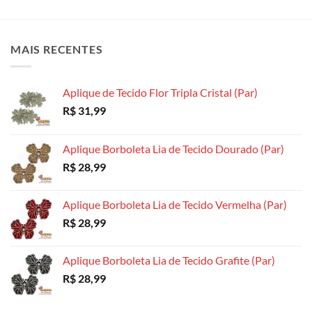
variantes.
variantes.
variantes.
As
As
As
opções
opções
opções
MAIS RECENTES
podem
podem
podem
ser
ser
ser
escolhidas
escolhidas
escolhidas
Aplique de Tecido Flor Tripla Cristal (Par)
na
na
na
R$
31,99
página
página
página
do
do
do
produto
produto
produto
Aplique Borboleta Lia de Tecido Dourado (Par)
R$
28,99
Aplique Borboleta Lia de Tecido Vermelha (Par)
R$
28,99
Aplique Borboleta Lia de Tecido Grafite (Par)
R$
28,99