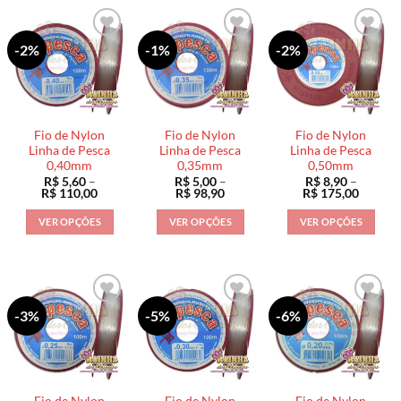
-2%
-1%
-2%
Fio de Nylon
Fio de Nylon
Fio de Nylon
Linha de Pesca
Linha de Pesca
Linha de Pesca
0,40mm
0,35mm
0,50mm
R$
5,60
–
R$
5,00
–
R$
8,90
–
Faixa
Faixa
Faixa
R$
110,00
R$
98,90
R$
175,00
de
de
de
preço:
preço:
preço:
VER OPÇÕES
VER OPÇÕES
VER OPÇÕES
R$ 5,60
R$ 5,00
R$ 8,90
através
através
através
Este
Este
Este
R$ 110,00
R$ 98,90
R$ 175
produto
produto
produto
tem
tem
tem
várias
várias
várias
-3%
-5%
-6%
variantes.
variantes.
variantes.
As
As
As
opções
opções
opções
podem
podem
podem
ser
ser
ser
Fio de Nylon
Fio de Nylon
Fio de Nylon