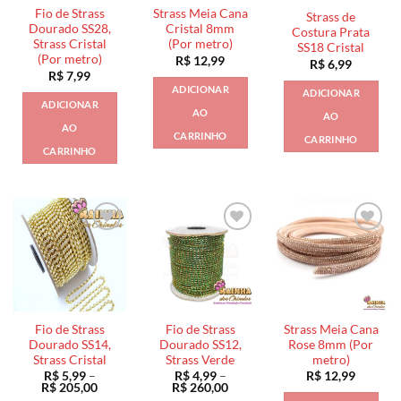
ser
escolhidas
escolhidas
Fio de Strass
Strass Meia Cana
Strass de
escolhidas
na
na
Dourado SS28,
Cristal 8mm
Costura Prata
na
Strass Cristal
(Por metro)
página
página
SS18 Cristal
(Por metro)
R$
12,99
página
R$
6,99
do
do
R$
7,99
do
produto
produto
ADICIONAR
ADICIONAR
produto
ADICIONAR
AO
AO
AO
CARRINHO
CARRINHO
CARRINHO
Fio de Strass
Fio de Strass
Strass Meia Cana
Dourado SS14,
Dourado SS12,
Rose 8mm (Por
Strass Cristal
Strass Verde
metro)
R$
5,99
–
R$
4,99
–
R$
12,99
Faixa
Faixa
R$
205,00
R$
260,00
de
de