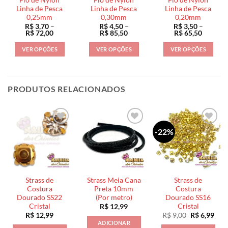
escolhidas
escolhidas
escolhidas
Linha de Pesca
Linha de Pesca
Linha de Pesca
na
na
na
0,25mm
0,30mm
0,20mm
R$
3,70
–
R$
4,50
–
R$
3,50
–
página
página
página
Faixa
Faixa
Faixa
R$
72,00
R$
85,50
R$
65,50
do
do
do
de
de
de
preço:
preço:
preço:
produto
produto
produto
VER OPÇÕES
VER OPÇÕES
VER OPÇÕES
R$ 3,70
R$ 4,50
R$ 3,50
através
através
através
Este
Este
Este
R$ 72,00
R$ 85,50
R$ 65,5
produto
produto
produto
tem
tem
tem
PRODUTOS RELACIONADOS
várias
várias
várias
variantes.
variantes.
variantes.
As
As
As
opções
opções
opções
-22%
podem
podem
podem
ser
ser
ser
escolhidas
escolhidas
escolhidas
na
na
na
página
página
página
Strass de
Strass Meia Cana
Strass de
Costura
Preta 10mm
Costura
do
do
do
Dourado SS22
(Por metro)
Dourado SS16
produto
produto
produto
Cristal
Cristal
R$
12,99
O
O
R$
12,99
R$
9,00
R$
6,99
preço
pre
ADICIONAR