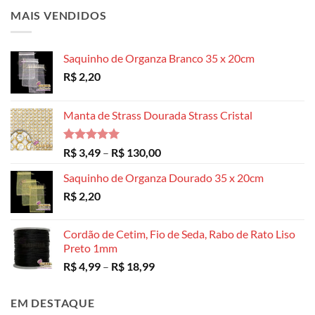
MAIS VENDIDOS
Saquinho de Organza Branco 35 x 20cm
R$
2,20
Manta de Strass Dourada Strass Cristal
Avaliação
Faixa
R$
3,49
–
R$
130,00
5.00
de 5
de
Saquinho de Organza Dourado 35 x 20cm
preço:
R$
2,20
R$ 3,49
através
R$ 130,00
Cordão de Cetim, Fio de Seda, Rabo de Rato Liso
Preto 1mm
Faixa
R$
4,99
–
R$
18,99
de
preço:
EM DESTAQUE
R$ 4,99