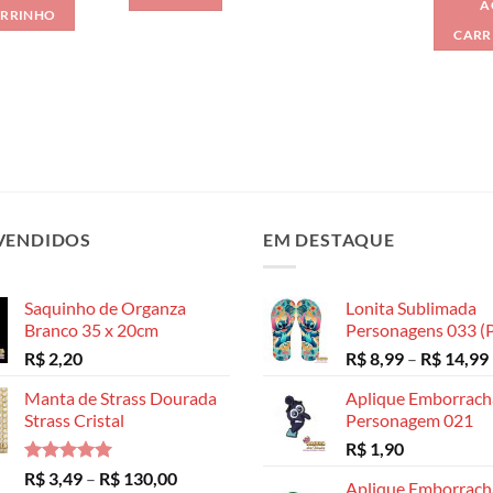
A
RRINHO
CARR
VENDIDOS
EM DESTAQUE
Saquinho de Organza
Lonita Sublimada
Branco 35 x 20cm
Personagens 033 (P
R$
2,20
R$
8,99
–
R$
14,99
Manta de Strass Dourada
Aplique Emborrac
Strass Cristal
Personagem 021
R$
1,90
Avaliação
Faixa
R$
3,49
–
R$
130,00
Aplique Emborrac
5.00
de 5