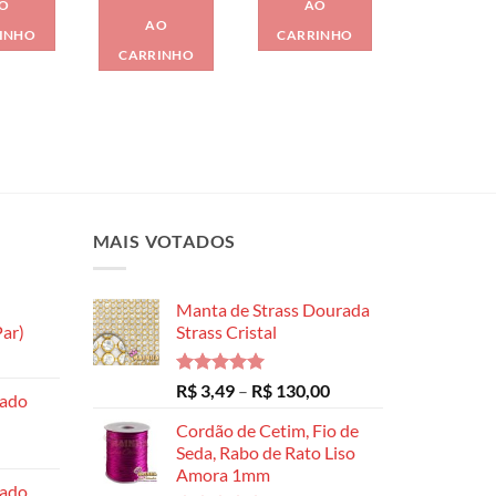
O
AO
AO
INHO
CARRINHO
CARRINHO
MAIS VOTADOS
Manta de Strass Dourada
ar)
Strass Cristal
Faixa
de
Avaliação
Faixa
R$
3,49
–
R$
130,00
hado
preço:
5.00
de 5
de
R$ 8,99
Cordão de Cetim, Fio de
preço:
através
Seda, Rabo de Rato Liso
R$ 3,49
Amora 1mm
R$ 14,99
através
hado