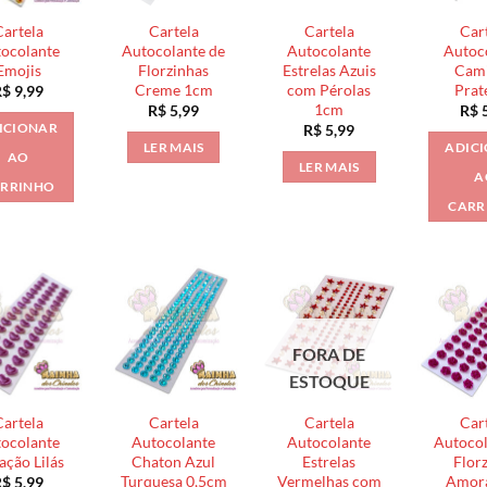
Cartela
Cartela
Cartela
Car
ocolante
Autocolante de
Autocolante
Autoc
Emojis
Florzinhas
Estrelas Azuis
Cam
Creme 1cm
com Pérolas
Prat
R$
9,99
1cm
R$
5,99
R$
5
ICIONAR
R$
5,99
LER MAIS
ADIC
AO
LER MAIS
A
RRINHO
CARR
FORA DE
ESTOQUE
Cartela
Cartela
Cartela
Car
ocolante
Autocolante
Autocolante
Autocol
ação Lilás
Chaton Azul
Estrelas
Flor
Turquesa 0,5cm
Vermelhas com
Amor
R$
5,99