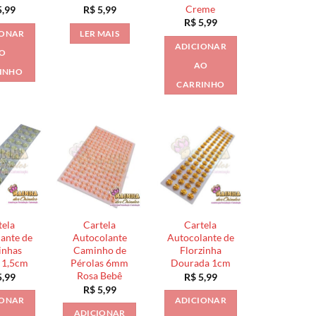
Creme
,99
R$
5,99
R$
5,99
IONAR
LER MAIS
ADICIONAR
O
AO
INHO
CARRINHO
tela
Cartela
Cartela
ante de
Autocolante
Autocolante de
inhas
Caminho de
Florzinha
 1,5cm
Pérolas 6mm
Dourada 1cm
Rosa Bebê
,99
R$
5,99
R$
5,99
IONAR
ADICIONAR
ADICIONAR