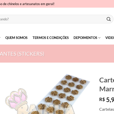
ão de chinelos e artesanatos em geral!
QUEM SOMOS
TERMOS E CONDIÇÕES
DEPOIMENTOS
VIDE
NTES (STICKERS)
Cart
Mar
5,
R$
Cartela