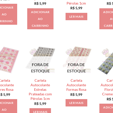
Pérolas 1cm
R$
5,99
R$
5
ICIONAR
R$
5,99
ADICIONAR
ADIC
AO
LER MAIS
AO
A
RRINHO
CARRINHO
CARR
FORA DE
FORA DE
ESTOQUE
ESTOQUE
Cartela
Cartela
Cartela
Car
ocolante
Autocolante
Autocolante
Autocol
ores Rosa
Estrelas
Formas Rosa
Florz
Prateadas com
Creme
R$
5,99
R$
5,99
Pérolas 1cm
R$
5
ICIONAR
LER MAIS
R$
5,99
ADIC
AO
LER MAIS