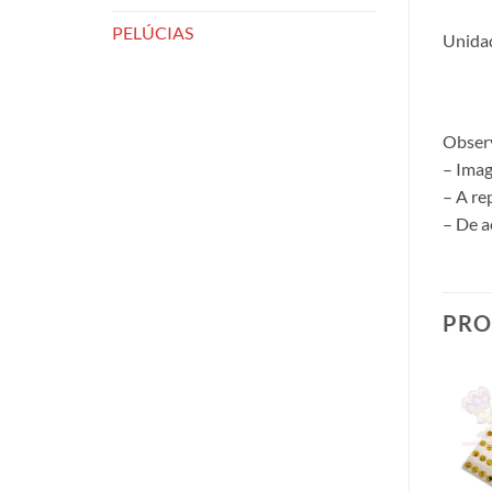
PELÚCIAS
Unidad
Obser
– Imag
– A re
– De a
PRO