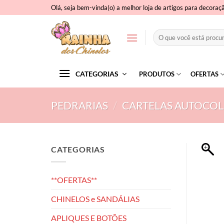
Skip
Olá, seja bem-vinda(o) a melhor loja de artigos para decoraç
to
content
Pesquisar
por:
CATEGORIAS
PRODUTOS
OFERTAS
PEDRARIAS
/
CARTELAS AUTOCOLA
CATEGORIAS
**OFERTAS**
CHINELOS e SANDÁLIAS
APLIQUES E BOTÕES