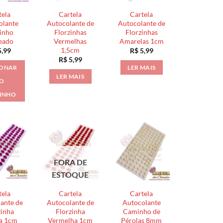
tela
Cartela
Cartela
olante
Autocolante de
Autocolante de
inho
Florzinhas
Florzinhas
eado
Vermelhas
Amarelas 1cm
1,5cm
,99
R$
5,99
R$
5,99
IONAR
LER MAIS
LER MAIS
O
INHO
FORA DE
ESTOQUE
tela
Cartela
Cartela
ante de
Autocolante de
Autocolante
zinha
Florzinha
Caminho de
a 1cm
Vermelha 1cm
Pérolas 8mm