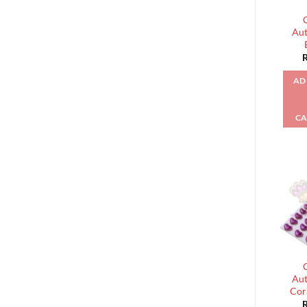
Aut
AD
CA
Aut
Cor