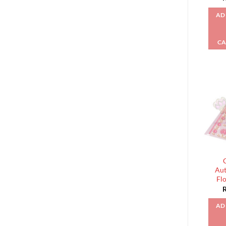
AD
CA
Aut
Fl
AD