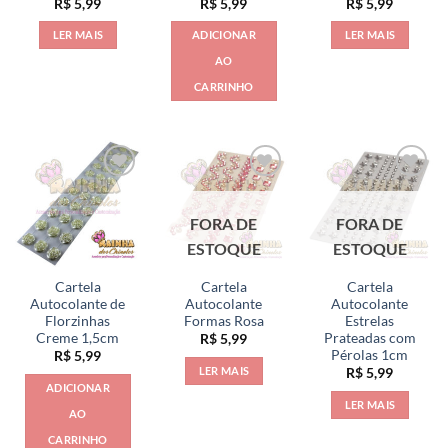
R$
5,99
R$
5,99
R$
5,99
LER MAIS
ADICIONAR
LER MAIS
AO
CARRINHO
FORA DE
FORA DE
ESTOQUE
ESTOQUE
Cartela
Cartela
Cartela
Autocolante de
Autocolante
Autocolante
Florzinhas
Formas Rosa
Estrelas
Creme 1,5cm
Prateadas com
R$
5,99
Pérolas 1cm
R$
5,99
LER MAIS
R$
5,99
ADICIONAR
LER MAIS
AO
CARRINHO