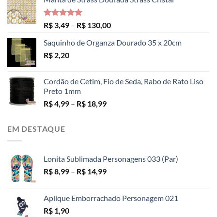
Avaliação
Faixa
R$
3,49
–
R$
130,00
5.00
de 5
de
Saquinho de Organza Dourado 35 x 20cm
preço:
R$
2,20
R$ 3,49
através
R$ 130,00
Cordão de Cetim, Fio de Seda, Rabo de Rato Liso
Preto 1mm
Faixa
R$
4,99
–
R$
18,99
de
preço:
EM DESTAQUE
R$ 4,99
através
R$ 18,99
Lonita Sublimada Personagens 033 (Par)
Faixa
R$
8,99
–
R$
14,99
de
preço:
Aplique Emborrachado Personagem 021
R$ 8,99
R$
1,90
através