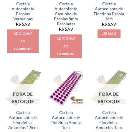
Cartela
Cartela
Cartela
Autocolante
Autocolante
Autocolante de
Pérolas
Caminho de
Florzinha Pérola
Vermelhas
Pérolas 8mm
1cm
Peroladas
R$
5,99
R$
5,99
R$
5,99
ADICIONAR
LER MAIS
ADICIONAR
AO
AO
CARRINHO
CARRINHO
FORA DE
FORA DE
ESTOQUE
ESTOQUE
Cartela
Cartela
Cartela
Autocolante de
Autocolante de
Autocolante de
Florzinhas
Florzinha Amora
Florzinhas
Amarelas 1,5cm
1cm
Amarelas 1cm