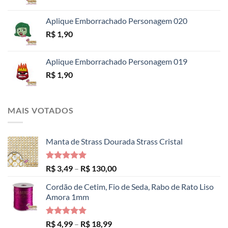
R$ 14,99
Aplique Emborrachado Personagem 020
R$
1,90
Aplique Emborrachado Personagem 019
R$
1,90
MAIS VOTADOS
Manta de Strass Dourada Strass Cristal
Avaliação
Faixa
R$
3,49
–
R$
130,00
5.00
de 5
de
Cordão de Cetim, Fio de Seda, Rabo de Rato Liso
preço:
Amora 1mm
R$ 3,49
através
R$ 130,00
Avaliação
Faixa
R$
4,99
–
R$
18,99