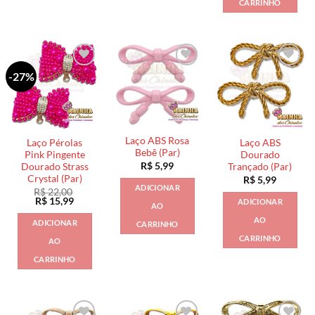
CARRINHO
-27%
Laço ABS Rosa
Laço Pérolas
Laço ABS
Bebê (Par)
Pink Pingente
Dourado
R$
5,99
Dourado Strass
Trançado (Par)
Crystal (Par)
R$
5,99
ADICIONAR
R$
22,00
O
O
R$
15,99
ADICIONAR
AO
preço
preço
original
atual
AO
ADICIONAR
CARRINHO
era:
é:
R$ 22,00.
R$ 15,99.
CARRINHO
AO
CARRINHO