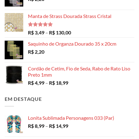
Manta de Strass Dourada Strass Cristal
Avaliação
Faixa
R$
3,49
–
R$
130,00
5.00
de 5
de
Saquinho de Organza Dourado 35 x 20cm
preço:
R$
2,20
R$ 3,49
através
R$ 130,00
Cordão de Cetim, Fio de Seda, Rabo de Rato Liso
Preto 1mm
Faixa
R$
4,99
–
R$
18,99
de
preço:
EM DESTAQUE
R$ 4,99
através
R$ 18,99
Lonita Sublimada Personagens 033 (Par)
Faixa
R$
8,99
–
R$
14,99
de
preço: