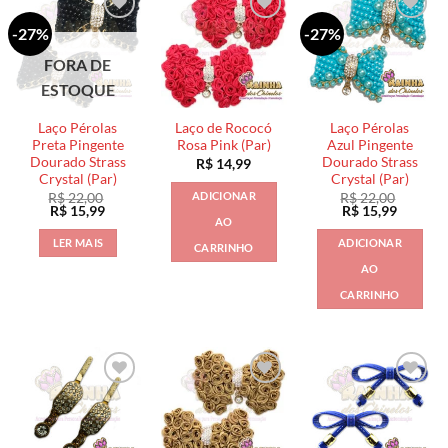
-27%
-27%
FORA DE
ESTOQUE
Laço Pérolas
Laço de Rococó
Laço Pérolas
Preta Pingente
Rosa Pink (Par)
Azul Pingente
Dourado Strass
Dourado Strass
R$
14,99
Crystal (Par)
Crystal (Par)
ADICIONAR
R$
22,00
R$
22,00
O
O
O
O
R$
15,99
R$
15,99
AO
preço
preço
preço
preço
original
atual
original
atual
LER MAIS
ADICIONAR
CARRINHO
era:
é:
era:
é:
R$ 22,00.
R$ 15,99.
R$ 22,00.
R$ 15,9
AO
CARRINHO