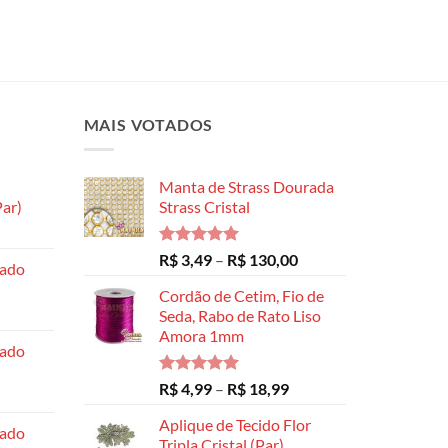
MAIS VOTADOS
Manta de Strass Dourada
ar)
Strass Cristal
Faixa
de
Avaliação
Faixa
R$
3,49
–
R$
130,00
hado
preço:
5.00
de 5
de
R$ 8,99
Cordão de Cetim, Fio de
preço:
através
Seda, Rabo de Rato Liso
R$ 3,49
Amora 1mm
R$ 14,99
através
hado
R$ 130,00
Avaliação
Faixa
R$
4,99
–
R$
18,99
5.00
de 5
de
Aplique de Tecido Flor
preço:
hado
Tripla Cristal (Par)