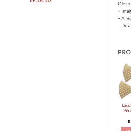
PELÚCIAS
Obser
– Imag
– A re
– De a
PRO
Laço
Pér
R