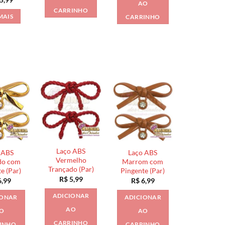
AO
o
preço
CARRINHO
nal
atual
MAIS
CARRINHO
é:
2,00.
R$ 15,99.
Laço ABS
 ABS
Laço ABS
Vermelho
do com
Marrom com
Trançado (Par)
e (Par)
Pingente (Par)
R$
5,99
,99
R$
6,99
ADICIONAR
IONAR
ADICIONAR
AO
O
AO
CARRINHO
INHO
CARRINHO