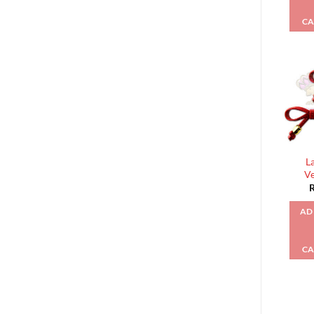
CA
L
V
AD
CA