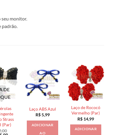
 seu monitor.
e padrão.
A DE
OQUE
Laço de Rococó
érolas
Laço ABS Azul
Vermelho (Par)
ingente
R$
5,99
R$
14,99
 Strass
l (Par)
ADICIONAR
ADICIONAR
2,00
AO
O
5,99