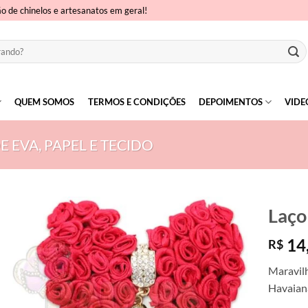
ão de chinelos e artesanatos em geral!
QUEM SOMOS
TERMOS E CONDIÇÕES
DEPOIMENTOS
VIDE
E EVA, PAPEL E TECIDO
Laço
14
R$
Maravilh
Havaiana