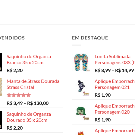
VENDIDOS
EM DESTAQUE
Saquinho de Organza
Lonita Sublimada
Branco 35 x 20cm
Personagens 033 (P
R$
2,20
R$
8,99
–
R$
14,99
Manta de Strass Dourada
Aplique Emborrac
Strass Cristal
Personagem 021
R$
1,90
Avaliação
Faixa
R$
3,49
–
R$
130,00
Aplique Emborrac
5.00
de 5
de
Personagem 020
Saquinho de Organza
preço:
R$
1,90
Dourado 35 x 20cm
R$ 3,49
R$
2,20
através
Aplique Emborrac
R$ 130,00