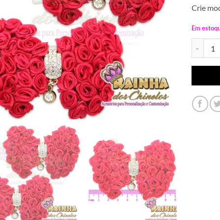
Crie mod
Em estoq
Laço de R