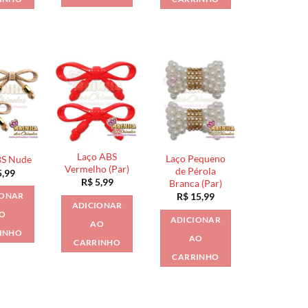
Laço ABS
Laço Pequeno
BS Nude
Vermelho (Par)
de Pérola
,99
R$
5,99
Branca (Par)
R$
15,99
IONAR
ADICIONAR
O
ADICIONAR
AO
INHO
AO
CARRINHO
CARRINHO