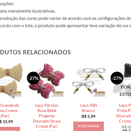
vações:
ens meramente ilustrativas.
produção das cores pode variar de acordo com as configurações do
cordo com o lote, o produto pode apresentar leve variação de cor 
DUTOS RELACIONADOS
-27%
-27%
FOR
EST
 Grande de
Laço Pérolas
Laço ABS
Laço P
ola Creme
Rosa Bebê
Branco
Preta P
(Par)
Pingente
Dourado
R$
5,99
Dourado Strass
Crysta
$
15,99
Cristal (Par)
ADICIONAR
R$
2
O
R$
1