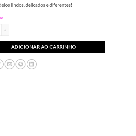
elos lindos, delicados e diferentes!
ue
ococó Rosa Pink (Par) quantidade
ADICIONAR AO CARRINHO