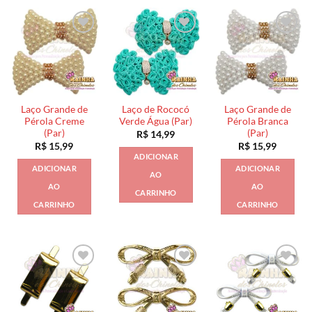
Laço Grande de
Laço de Rococó
Laço Grande de
Pérola Creme
Verde Água (Par)
Pérola Branca
(Par)
(Par)
R$
14,99
R$
15,99
R$
15,99
ADICIONAR
ADICIONAR
ADICIONAR
AO
AO
AO
CARRINHO
CARRINHO
CARRINHO