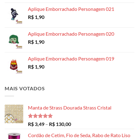
preço:
Aplique Emborrachado Personagem 021
R$ 8,99
R$
1,90
através
R$ 14,99
Aplique Emborrachado Personagem 020
R$
1,90
Aplique Emborrachado Personagem 019
R$
1,90
MAIS VOTADOS
Manta de Strass Dourada Strass Cristal
Avaliação
Faixa
R$
3,49
–
R$
130,00
5.00
de 5
de
Cordão de Cetim, Fio de Seda, Rabo de Rato Liso
preço: