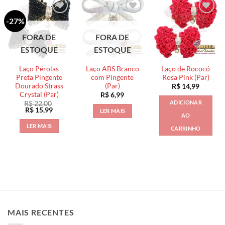
-27%
FORA DE
FORA DE
ESTOQUE
ESTOQUE
Laço Pérolas
Laço ABS Branco
Laço de Rococó
Preta Pingente
com Pingente
Rosa Pink (Par)
Dourado Strass
(Par)
R$
14,99
Crystal (Par)
R$
6,99
ADICIONAR
R$
22,00
O
O
R$
15,99
LER MAIS
AO
preço
preço
original
atual
LER MAIS
CARRINHO
era:
é:
R$ 22,00.
R$ 15,99.
MAIS RECENTES