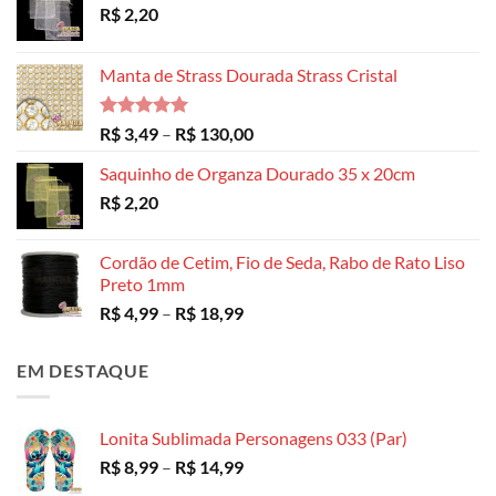
R$
2,20
Manta de Strass Dourada Strass Cristal
Avaliação
Faixa
R$
3,49
–
R$
130,00
5.00
de 5
de
Saquinho de Organza Dourado 35 x 20cm
preço:
R$
2,20
R$ 3,49
através
R$ 130,00
Cordão de Cetim, Fio de Seda, Rabo de Rato Liso
Preto 1mm
Faixa
R$
4,99
–
R$
18,99
de
preço:
EM DESTAQUE
R$ 4,99
através
R$ 18,99
Lonita Sublimada Personagens 033 (Par)
Faixa
R$
8,99
–
R$
14,99
de