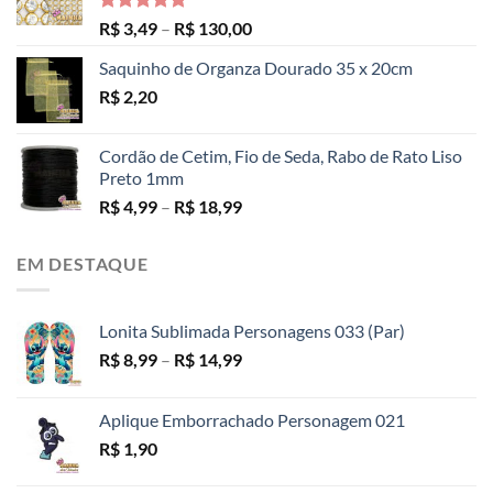
Avaliação
Faixa
R$
3,49
–
R$
130,00
5.00
de 5
de
Saquinho de Organza Dourado 35 x 20cm
preço:
R$
2,20
R$ 3,49
através
R$ 130,00
Cordão de Cetim, Fio de Seda, Rabo de Rato Liso
Preto 1mm
Faixa
R$
4,99
–
R$
18,99
de
preço:
EM DESTAQUE
R$ 4,99
através
R$ 18,99
Lonita Sublimada Personagens 033 (Par)
Faixa
R$
8,99
–
R$
14,99
de
preço:
Aplique Emborrachado Personagem 021
R$ 8,99
R$
1,90
através
R$ 14,99