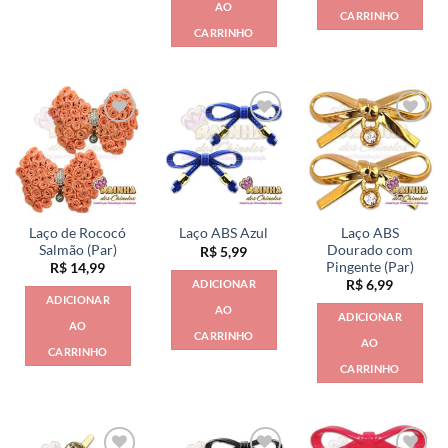
R$ 22,00.
R$ 15,99.
AO
CARRINHO
CARRINHO
Laço de Rococó
Laço ABS
Laço ABS Azul
Salmão (Par)
Dourado com
R$
5,99
Pingente (Par)
R$
14,99
ADICIONAR
R$
6,99
ADICIONAR
AO
ADICIONAR
AO
CARRINHO
AO
CARRINHO
CARRINHO