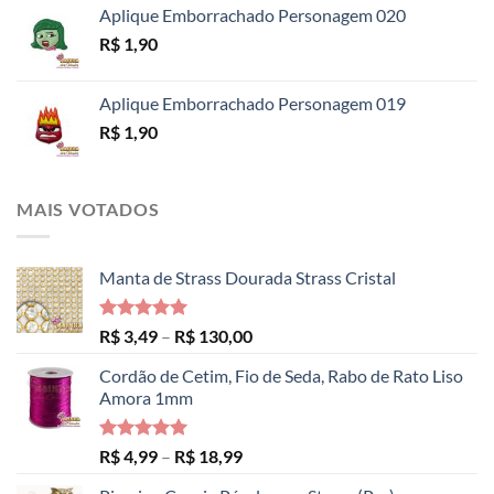
Aplique Emborrachado Personagem 020
R$
1,90
Aplique Emborrachado Personagem 019
R$
1,90
MAIS VOTADOS
Manta de Strass Dourada Strass Cristal
Avaliação
Faixa
R$
3,49
–
R$
130,00
5.00
de 5
de
Cordão de Cetim, Fio de Seda, Rabo de Rato Liso
preço:
Amora 1mm
R$ 3,49
através
R$ 130,00
Avaliação
Faixa
R$
4,99
–
R$
18,99
5.00
de 5
de