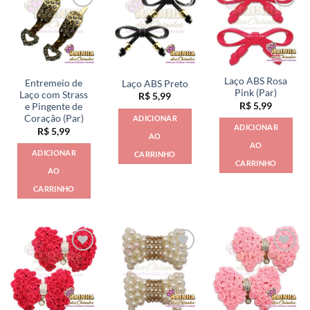
Laço ABS Rosa
Entremeio de
Laço ABS Preto
Pink (Par)
Laço com Strass
R$
5,99
R$
5,99
e Pingente de
Coração (Par)
ADICIONAR
ADICIONAR
R$
5,99
AO
AO
ADICIONAR
CARRINHO
CARRINHO
AO
CARRINHO