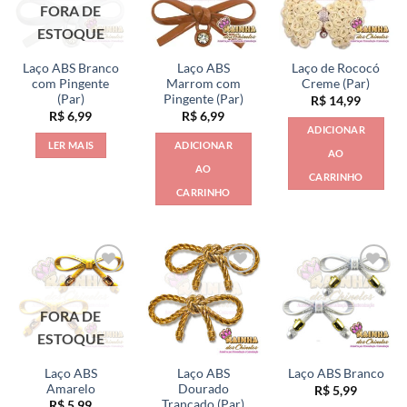
FORA DE
ESTOQUE
Laço ABS Branco
Laço ABS
Laço de Rococó
com Pingente
Marrom com
Creme (Par)
(Par)
Pingente (Par)
R$
14,99
R$
6,99
R$
6,99
ADICIONAR
LER MAIS
ADICIONAR
AO
AO
CARRINHO
CARRINHO
FORA DE
ESTOQUE
Laço ABS
Laço ABS
Laço ABS Branco
Amarelo
Dourado
R$
5,99
Trançado (Par)
R$
5,99