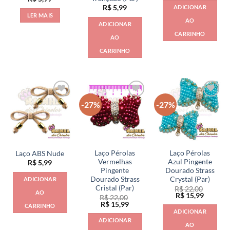
ADICIONAR
R$
5,99
LER MAIS
AO
ADICIONAR
CARRINHO
AO
CARRINHO
-27%
-27%
Laço Pérolas
Laço Pérolas
Laço ABS Nude
Vermelhas
Azul Pingente
R$
5,99
Pingente
Dourado Strass
Dourado Strass
Crystal (Par)
ADICIONAR
Cristal (Par)
R$
22,00
AO
O
O
R$
15,99
R$
22,00
preço
preço
O
O
R$
15,99
CARRINHO
original
atual
preço
preço
ADICIONAR
era:
é:
original
atual
ADICIONAR
R$ 22,00.
R$ 15,9
era:
é:
AO