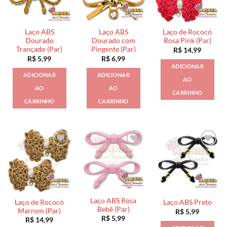
Laço ABS
Laço ABS
Laço de Rococó
Dourado
Dourado com
Rosa Pink (Par)
Trançado (Par)
Pingente (Par)
R$
14,99
R$
5,99
R$
6,99
ADICIONAR
ADICIONAR
ADICIONAR
AO
AO
AO
CARRINHO
CARRINHO
CARRINHO
Laço ABS Rosa
Laço de Rococó
Laço ABS Preto
Bebê (Par)
Marrom (Par)
R$
5,99
R$
5,99
R$
14,99