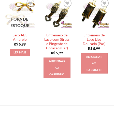
FORA DE
ESTOQUE
Laço ABS
Entremeio de
Entremeio de
Amarelo
Laço com Strass
Laço Liso
e Pingente de
Dourado (Par)
R$
5,99
Coração (Par)
R$
5,99
LER MAIS
R$
5,99
ADICIONAR
ADICIONAR
AO
AO
CARRINHO
CARRINHO