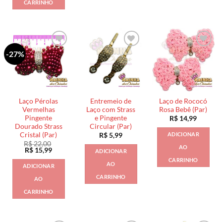
CARRINHO
-27%
Laço Pérolas
Entremeio de
Laço de Rococó
Vermelhas
Laço com Strass
Rosa Bebê (Par)
Pingente
e Pingente
R$
14,99
Dourado Strass
Circular (Par)
Cristal (Par)
ADICIONAR
R$
5,99
R$
22,00
AO
O
O
R$
15,99
ADICIONAR
preço
preço
CARRINHO
original
atual
AO
ADICIONAR
era:
é:
R$ 22,00.
R$ 15,99.
CARRINHO
AO
CARRINHO