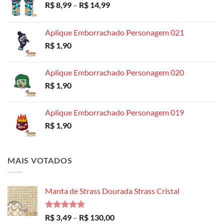
Faixa
R$
8,99
–
R$
14,99
de
preço:
Aplique Emborrachado Personagem 021
R$ 8,99
R$
1,90
através
R$ 14,99
Aplique Emborrachado Personagem 020
R$
1,90
Aplique Emborrachado Personagem 019
R$
1,90
MAIS VOTADOS
Manta de Strass Dourada Strass Cristal
Avaliação
Faixa
R$
3,49
–
R$
130,00