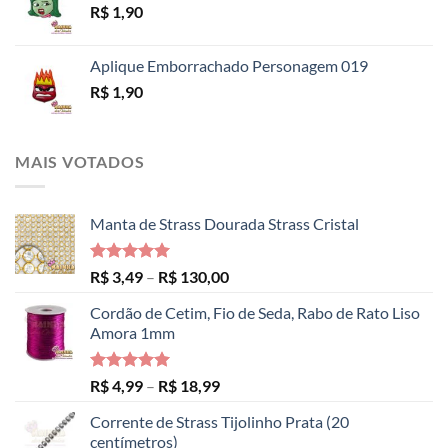
R$
1,90
Aplique Emborrachado Personagem 019
R$
1,90
MAIS VOTADOS
Manta de Strass Dourada Strass Cristal
Avaliação
Faixa
R$
3,49
–
R$
130,00
5.00
de 5
de
Cordão de Cetim, Fio de Seda, Rabo de Rato Liso
preço:
Amora 1mm
R$ 3,49
através
R$ 130,00
Avaliação
Faixa
R$
4,99
–
R$
18,99
5.00
de 5
de
Corrente de Strass Tijolinho Prata (20
preço:
centímetros)
R$ 4,99