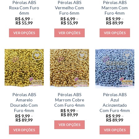
ser
ser
ser
Pérolas ABS
Pérolas ABS
Pérolas ABS
escolhidas
escolhidas
escolhidas
Roxa Com Furo
Vermelho Com
Marrom Com
na
na
na
6mm
Furo 6mm
Furo 4mm
R$
6,99
–
R$
6,99
–
R$
9,99
–
página
página
página
Faixa
Faixa
Faixa
R$
55,99
R$
55,99
R$
89,99
do
do
do
de
de
de
preço:
preço:
preço:
produto
produto
produto
VER OPÇÕES
VER OPÇÕES
VER OPÇÕES
R$ 6,99
R$ 6,99
R$ 9,99
através
através
através
Este
Este
Este
R$ 55,99
R$ 55,99
R$ 89,9
produto
produto
produto
tem
tem
tem
várias
várias
várias
variantes.
variantes.
variantes.
As
As
As
opções
opções
opções
podem
podem
podem
ser
ser
ser
Pérolas ABS
Pérolas ABS
Pérolas ABS
escolhidas
escolhidas
escolhidas
Amarelo
Marrom Cobre
Azul
na
na
na
Dourado Com
Com Furo 4mm
Acinzentado
Furo 4mm
Com Furo 4mm
R$
9,99
–
página
página
página
Faixa
R$
89,99
R$
9,99
–
R$
9,99
–
do
do
do
de
Faixa
Faixa
R$
89,99
R$
89,99
preço:
de
de
produto
produto
produto
VER OPÇÕES
R$ 9,99
preço:
preço:
VER OPÇÕES
VER OPÇÕES
através
Este
R$ 9,99
R$ 9,99
R$ 89,99
através
através
Este
Este
produto