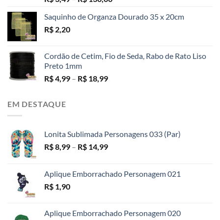
5.00
de 5
de
Saquinho de Organza Dourado 35 x 20cm
preço:
R$
2,20
R$ 3,49
através
R$ 130,00
Cordão de Cetim, Fio de Seda, Rabo de Rato Liso
Preto 1mm
Faixa
R$
4,99
–
R$
18,99
de
preço:
EM DESTAQUE
R$ 4,99
através
R$ 18,99
Lonita Sublimada Personagens 033 (Par)
Faixa
R$
8,99
–
R$
14,99
de
preço:
Aplique Emborrachado Personagem 021
R$ 8,99
R$
1,90
através
R$ 14,99
Aplique Emborrachado Personagem 020