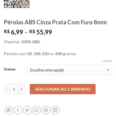
Pérolas ABS Cinza Prata Com Furo 8mm
Faixa
6,99
–
55,99
R$
R$
de
Material:
100% ABS
.
preço:
R$ 6,99
Pacotes com
50
,
100
,
250
ou
500
gramas.
através
R$ 55,99
LIMPAR
Gramas
Pérolas ABS Cinza Prata Com Furo 8mm quantidade
ADICIONAR AO CARRINHO