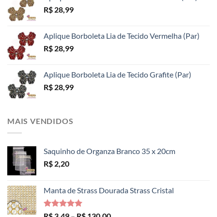
R$
28,99
Aplique Borboleta Lia de Tecido Vermelha (Par)
R$
28,99
Aplique Borboleta Lia de Tecido Grafite (Par)
R$
28,99
MAIS VENDIDOS
Saquinho de Organza Branco 35 x 20cm
R$
2,20
Manta de Strass Dourada Strass Cristal
Avaliação
Faixa
R$
3,49
–
R$
130,00