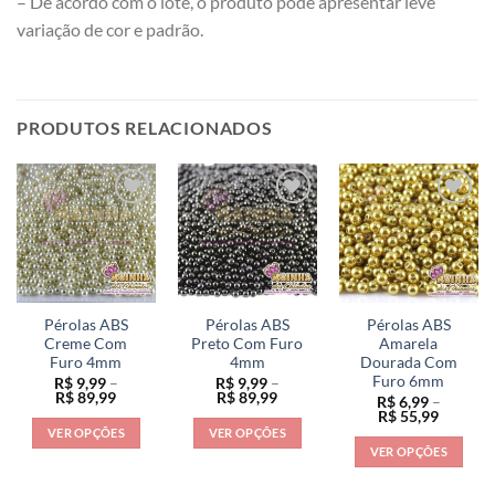
– De acordo com o lote, o produto pode apresentar leve
variação de cor e padrão.
PRODUTOS RELACIONADOS
Pérolas ABS
Pérolas ABS
Pérolas ABS
Creme Com
Preto Com Furo
Amarela
Furo 4mm
4mm
Dourada Com
Furo 6mm
R$
9,99
–
R$
9,99
–
Faixa
Faixa
R$
89,99
R$
89,99
R$
6,99
–
de
de
Faixa
R$
55,99
preço:
preço:
de
VER OPÇÕES
VER OPÇÕES
R$ 9,99
R$ 9,99
preço:
VER OPÇÕES
através
através
Este
Este
R$ 6,99
R$ 89,99
R$ 89,99
através
Este
produto
produto
R$ 55,9