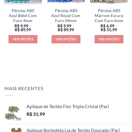
podem
ser
ser
ser
escolhidas
escolhidas
Pérolas ABS
Pérolas ABS
Pérolas ABS
escolhidas
na
na
Azul Bebê Com
Azul Royal Com
Marrom Escura
na
Furo 4mm
Furo 04mm
Com Furo 6mm
página
página
R$
9,99
–
R$
9,99
–
R$
6,99
–
página
do
do
Faixa
Faixa
Faixa
R$
89,99
R$
89,99
R$
55,99
do
de
de
de
produto
produto
preço:
preço:
preço:
produto
VER OPÇÕES
VER OPÇÕES
VER OPÇÕES
R$ 9,99
R$ 9,99
R$ 6,99
através
através
através
Este
Este
Este
R$ 89,99
R$ 89,99
R$ 55,9
produto
produto
produto
tem
tem
tem
várias
várias
várias
variantes.
variantes.
variantes.
As
As
As
opções
opções
opções
MAIS RECENTES
podem
podem
podem
ser
ser
ser
escolhidas
escolhidas
escolhidas
Aplique de Tecido Flor Tripla Cristal (Par)
na
na
na
R$
31,99
página
página
página
do
do
do
produto
produto
produto
Aplique Borboleta Lia de Tecido Dourado (Par)