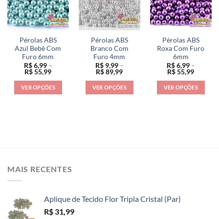
As
opções
opções
opções
podem
podem
podem
ser
ser
ser
escolhidas
escolhidas
Pérolas ABS
Pérolas ABS
Pérolas ABS
escolhidas
na
na
Azul Bebê Com
Branco Com
Roxa Com Furo
na
Furo 6mm
Furo 4mm
6mm
página
página
R$
6,99
–
R$
9,99
–
R$
6,99
–
página
do
do
Faixa
Faixa
Faixa
R$
55,99
R$
89,99
R$
55,99
do
de
de
de
produto
produto
preço:
preço:
preço:
produto
VER OPÇÕES
VER OPÇÕES
VER OPÇÕES
R$ 6,99
R$ 9,99
R$ 6,99
através
através
através
Este
Este
Este
R$ 55,99
R$ 89,99
R$ 55,9
produto
produto
produto
tem
tem
tem
várias
várias
várias
variantes.
variantes.
variantes.
As
As
As
opções
opções
opções
MAIS RECENTES
podem
podem
podem
ser
ser
ser
escolhidas
escolhidas
escolhidas
Aplique de Tecido Flor Tripla Cristal (Par)
na
na
na
R$
31,99
página
página
página