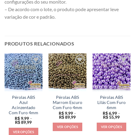
configurações do seu monitor.
– De acordo com o lote, o produto pode apresentar leve
variação de cor e padrão.
PRODUTOS RELACIONADOS
Pérolas ABS
Pérolas ABS
Pérolas ABS
Azul
Marrom Escuro
Lilás Com Furo
Acinzentado
Com Furo 4mm
6mm
Com Furo 4mm
R$
9,99
–
R$
6,99
–
Faixa
Faixa
R$
89,99
R$
55,99
R$
9,99
–
de
de
Faixa
R$
89,99
preço:
preço:
de
VER OPÇÕES
VER OPÇÕES
R$ 9,99
R$ 6,99
preço:
VER OPÇÕES
através
através
Este
Este
R$ 9,99