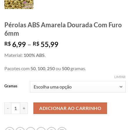
Pérolas ABS Amarela Dourada Com Furo
6mm
Faixa
6,99
–
55,99
R$
R$
de
Material:
100% ABS
.
preço:
R$ 6,99
Pacotes com
50
,
100
,
250
ou
500
gramas.
através
R$ 55,99
LIMPAR
Gramas
Pérolas ABS Amarela Dourada Com Furo 6mm quantidade
ADICIONAR AO CARRINHO