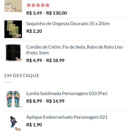
Avaliação
Faixa
R$
3,49
–
R$
130,00
5.00
de 5
de
Saquinho de Organza Dourado 35 x 20cm
preço:
R$
2,20
R$ 3,49
através
R$ 130,00
Cordão de Cetim, Fio de Seda, Rabo de Rato Liso
Preto 1mm
Faixa
R$
4,99
–
R$
18,99
de
preço:
EM DESTAQUE
R$ 4,99
através
R$ 18,99
Lonita Sublimada Personagens 033 (Par)
Faixa
R$
8,99
–
R$
14,99
de
preço:
Aplique Emborrachado Personagem 021
R$ 8,99
R$
1,90
através