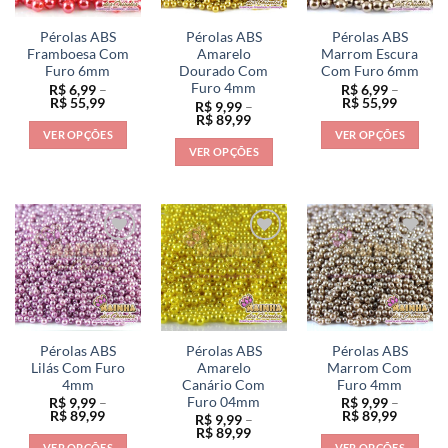
podem
podem
podem
ser
ser
ser
Pérolas ABS
Pérolas ABS
Pérolas ABS
escolhidas
escolhidas
escolhidas
Framboesa Com
Amarelo
Marrom Escura
na
na
na
Furo 6mm
Dourado Com
Com Furo 6mm
Furo 4mm
R$
6,99
–
R$
6,99
–
página
página
página
Faixa
Faixa
R$
55,99
R$
55,99
R$
9,99
–
do
do
do
de
de
Faixa
R$
89,99
preço:
preço:
de
produto
produto
produto
VER OPÇÕES
VER OPÇÕES
R$ 6,99
R$ 6,99
preço:
VER OPÇÕES
através
através
Este
Este
R$ 9,99
R$ 55,99
R$ 55,9
através
Este
produto
produto
R$ 89,99
produto
tem
tem
tem
várias
várias
várias
variantes.
variantes.
variantes.
As
As
As
opções
opções
opções
podem
podem
podem
ser
ser
ser
escolhidas
escolhidas
Pérolas ABS
Pérolas ABS
Pérolas ABS
escolhidas
na
na
Lilás Com Furo
Amarelo
Marrom Com
na
4mm
Canário Com
Furo 4mm
página
página
Furo 04mm
R$
9,99
–
R$
9,99
–
página
do
do
Faixa
Faixa
R$
89,99
R$
89,99
R$
9,99
–
do
de
de
produto
produto
Faixa
R$
89,99
preço:
preço:
de
produto
VER OPÇÕES
VER OPÇÕES