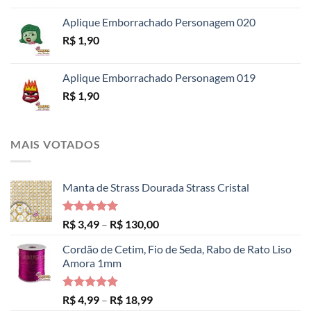
R$ 14,99
Aplique Emborrachado Personagem 020
R$
1,90
Aplique Emborrachado Personagem 019
R$
1,90
MAIS VOTADOS
Manta de Strass Dourada Strass Cristal
Avaliação
Faixa
R$
3,49
–
R$
130,00
5.00
de 5
de
Cordão de Cetim, Fio de Seda, Rabo de Rato Liso
preço:
Amora 1mm
R$ 3,49
através
R$ 130,00
Avaliação
Faixa
R$
4,99
–
R$
18,99
5.00
de 5