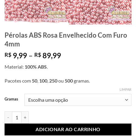
Pérolas ABS Rosa Envelhecido Com Furo
4mm
Faixa
9,99
–
89,99
R$
R$
de
Material:
100% ABS
.
preço:
R$ 9,99
Pacotes com
50
,
100
,
250
ou
500
gramas.
através
R$ 89,99
LIMPAR
Gramas
Pérolas ABS Rosa Envelhecido Com Furo 4mm quantidade
ADICIONAR AO CARRINHO