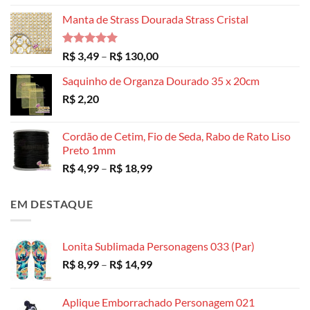
Manta de Strass Dourada Strass Cristal
Avaliação
Faixa
R$
3,49
–
R$
130,00
5.00
de 5
de
Saquinho de Organza Dourado 35 x 20cm
preço:
R$
2,20
R$ 3,49
através
R$ 130,00
Cordão de Cetim, Fio de Seda, Rabo de Rato Liso
Preto 1mm
Faixa
R$
4,99
–
R$
18,99
de
preço:
EM DESTAQUE
R$ 4,99
através
R$ 18,99
Lonita Sublimada Personagens 033 (Par)
Faixa
R$
8,99
–
R$
14,99
de
preço:
Aplique Emborrachado Personagem 021
R$ 8,99