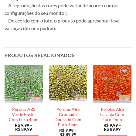
– A reprodução das cores pode variar de acordo com as
configurações do seu monitor.
– De acordo com o lote, o produto pode apresentar leve
variação de cor e padrão.
PRODUTOS RELACIONADOS
Pérolas ABS
Pérolas ABS
Pérolas ABS
Verde Pastel
Cromado
Laranja Com
Com Furo 4mm
Dourado Com
Furo 4mm
Furo 4mm
R$
9,99
–
R$
9,99
–
Faixa
Faixa
R$
89,99
R$
89,99
R$
9,99
–
de
de
Faixa
R$
89,99