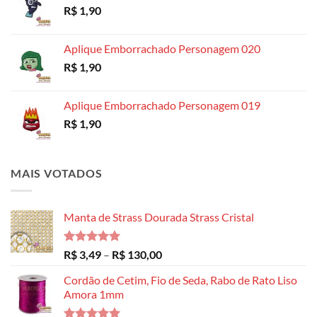
R$
1,90
através
R$ 14,99
Aplique Emborrachado Personagem 020
R$
1,90
Aplique Emborrachado Personagem 019
R$
1,90
MAIS VOTADOS
Manta de Strass Dourada Strass Cristal
Avaliação
Faixa
R$
3,49
–
R$
130,00
5.00
de 5
de
Cordão de Cetim, Fio de Seda, Rabo de Rato Liso
preço:
Amora 1mm
R$ 3,49
através