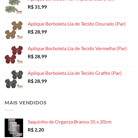
na
página
página
R$
31,99
página
do
do
do
produto
produto
produto
Aplique Borboleta Lia de Tecido Dourado (Par)
R$
28,99
Aplique Borboleta Lia de Tecido Vermelha (Par)
R$
28,99
Aplique Borboleta Lia de Tecido Grafite (Par)
R$
28,99
MAIS VENDIDOS
Saquinho de Organza Branco 35 x 20cm
R$
2,20