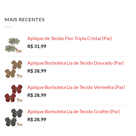
variantes.
As
As
As
opções
opções
opções
podem
podem
MAIS RECENTES
podem
ser
ser
ser
escolhidas
escolhidas
escolhidas
na
na
Aplique de Tecido Flor Tripla Cristal (Par)
na
página
página
R$
31,99
página
do
do
do
produto
produto
produto
Aplique Borboleta Lia de Tecido Dourado (Par)
R$
28,99
Aplique Borboleta Lia de Tecido Vermelha (Par)
R$
28,99
Aplique Borboleta Lia de Tecido Grafite (Par)
R$
28,99