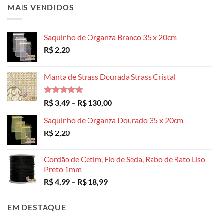
MAIS VENDIDOS
Saquinho de Organza Branco 35 x 20cm
R$
2,20
Manta de Strass Dourada Strass Cristal
Avaliação
Faixa
R$
3,49
–
R$
130,00
5.00
de 5
de
Saquinho de Organza Dourado 35 x 20cm
preço:
R$
2,20
R$ 3,49
através
R$ 130,00
Cordão de Cetim, Fio de Seda, Rabo de Rato Liso
Preto 1mm
Faixa
R$
4,99
–
R$
18,99
de
preço:
EM DESTAQUE
R$ 4,99