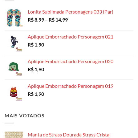
através
R$ 18,99
Lonita Sublimada Personagens 033 (Par)
Faixa
R$
8,99
–
R$
14,99
de
preço:
Aplique Emborrachado Personagem 021
R$ 8,99
R$
1,90
através
R$ 14,99
Aplique Emborrachado Personagem 020
R$
1,90
Aplique Emborrachado Personagem 019
R$
1,90
MAIS VOTADOS
Manta de Strass Dourada Strass Cristal