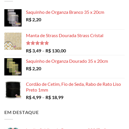
Saquinho de Organza Branco 35 x 20cm
R$
2,20
Manta de Strass Dourada Strass Cristal
Avaliação
Faixa
R$
3,49
–
R$
130,00
5.00
de 5
de
Saquinho de Organza Dourado 35 x 20cm
preço:
R$
2,20
R$ 3,49
através
R$ 130,00
Cordão de Cetim, Fio de Seda, Rabo de Rato Liso
Preto 1mm
Faixa
R$
4,99
–
R$
18,99
de
preço:
EM DESTAQUE
R$ 4,99
através
R$ 18,99