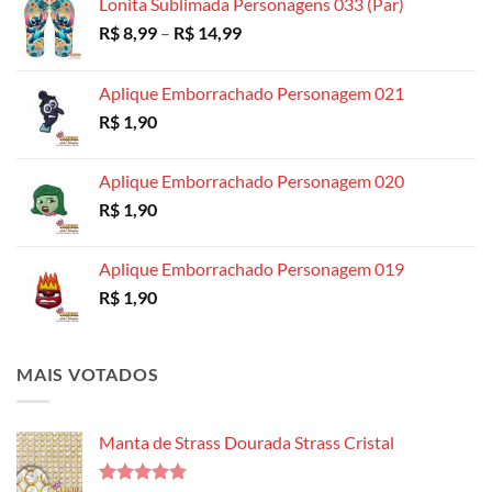
Lonita Sublimada Personagens 033 (Par)
Faixa
R$
8,99
–
R$
14,99
de
preço:
Aplique Emborrachado Personagem 021
R$ 8,99
R$
1,90
através
R$ 14,99
Aplique Emborrachado Personagem 020
R$
1,90
Aplique Emborrachado Personagem 019
R$
1,90
MAIS VOTADOS
Manta de Strass Dourada Strass Cristal