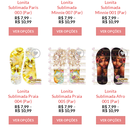
Lonita
Lonita
Lonita
Sublimada Paris
Sublimada
Sublimada
003 (Par)
Minnie 007 (Par)
Minnie 001 (Par)
R$
7,99
–
R$
7,99
–
R$
7,99
–
Faixa
Faixa
Faixa
R$
10,99
R$
10,99
R$
10,99
de
de
de
preço:
preço:
preço:
VER OPÇÕES
VER OPÇÕES
VER OPÇÕES
R$ 7,99
R$ 7,99
R$ 7,99
através
através
através
Este
Este
Este
R$ 10,99
R$ 10,99
R$ 10,9
produto
produto
produto
tem
tem
tem
várias
várias
várias
variantes.
variantes.
variantes.
As
As
As
opções
opções
opções
podem
podem
podem
ser
ser
ser
Lonita
Lonita
Lonita
escolhidas
escolhidas
escolhidas
Sublimada Praia
Sublimada Praia
Sublimada Afro
na
na
na
004 (Par)
005 (Par)
001 (Par)
R$
7,99
–
R$
7,99
–
R$
7,99
–
página
página
página
Faixa
Faixa
Faixa
R$
10,99
R$
10,99
R$
10,99
do
do
do
de
de
de
preço:
preço:
preço:
produto
produto
produto
VER OPÇÕES
VER OPÇÕES
VER OPÇÕES
R$ 7,99
R$ 7,99
R$ 7,99
através
através
através
Este
Este
Este
R$ 10,99
R$ 10,99
R$ 10,9
produto
produto
produto