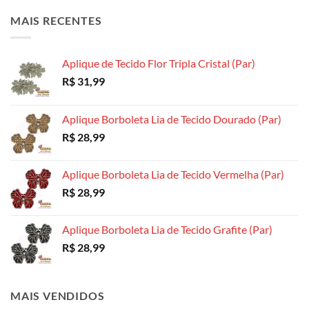
opções
opções
podem
MAIS RECENTES
podem
podem
ser
ser
ser
escolhidas
escolhidas
escolhidas
na
Aplique de Tecido Flor Tripla Cristal (Par)
na
na
página
R$
31,99
página
página
do
do
do
produto
produto
produto
Aplique Borboleta Lia de Tecido Dourado (Par)
R$
28,99
Aplique Borboleta Lia de Tecido Vermelha (Par)
R$
28,99
Aplique Borboleta Lia de Tecido Grafite (Par)
R$
28,99
MAIS VENDIDOS