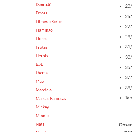
Degradê
23/
Doces
25/
Filmes e Séries
27/
Flamingo
29/
Flores
31/
Frutas
Heróis
33/
LOL
35/
Lhama
37/
Mãe
39/
Mandala
Tam
Marcas Famosas
Mickey
Minnie
Natal
Obser
– Imag