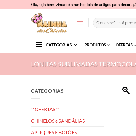
Skip
Olá, seja bem-vinda(o) a melhor loja de artigos para decoraç
to
content
Pesquisar
por:
CATEGORIAS
PRODUTOS
OFERTAS
LONITAS SUBLIMADAS TERMOCOL
CATEGORIAS
**OFERTAS**
CHINELOS e SANDÁLIAS
APLIQUES E BOTÕES