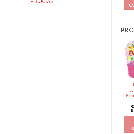
PELÚCIAS
CA
PRO
Su
Prin
R
R
O