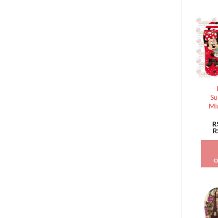
Su
Mi
R
R
O