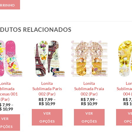
RRINHO
DUTOS RELACIONADOS
Lonita
Lonita
Lonita
Lon
blimada
Sublimada Paris
Sublimada Praia
Sublima
cesas 001
002 (Par)
002 (Par)
004 
(Par)
R$
7,99
–
R$
7,99
–
R$
7
Faixa
Faixa
R$
10,99
R$
10,99
R$
1
$
7,99
–
de
de
Faixa
$
10,99
preço:
preço:
de
VER
VER
V
R$ 7,99
R$ 7,99
preço:
VER
através
através
R$ 7,99
OPÇÕES
OPÇÕES
OPÇ
R$ 10,99
R$ 10,99
através
PÇÕES
Este
Este
R$ 10,99