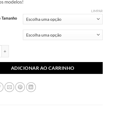
dos modelos!
R$ 7,99
através
LIMPAR
R$ 10,99
e Tamanho
blimada Princesas 008 (Par) quantidade
ADICIONAR AO CARRINHO