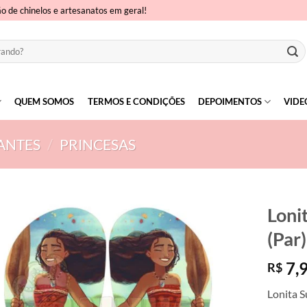
ão de chinelos e artesanatos em geral!
QUEM SOMOS
TERMOS E CONDIÇÕES
DEPOIMENTOS
VIDE
ANTES
/
PRINCESAS
Loni
(Par)
7,
R$
Lonita S