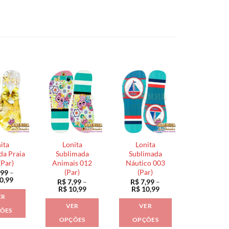
ita
Lonita
Lonita
da Praia
Sublimada
Sublimada
(Par)
Animais 012
Náutico 003
(Par)
(Par)
,99
–
Faixa
0,99
R$
7,99
–
R$
7,99
–
de
Faixa
Faixa
R$
10,99
R$
10,99
preço:
de
de
ER
R$ 7,99
preço:
preço:
VER
VER
através
R$ 7,99
R$ 7,99
ÕES
R$ 10,99
através
através
OPÇÕES
OPÇÕES
Este
R$ 10,99
R$ 10,99