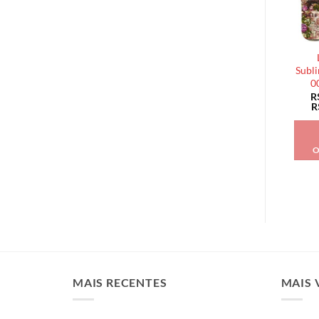
Subli
0
R
R
O
MAIS RECENTES
MAIS 