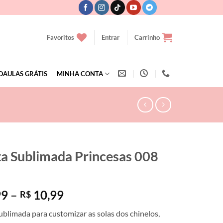
Favoritos
Entrar
Carrinho
OAULAS GRÁTIS
MINHA CONTA
ta Sublimada Princesas 008
Faixa
99
–
10,99
R$
de
ublimada para customizar as solas dos chinelos,
preço: