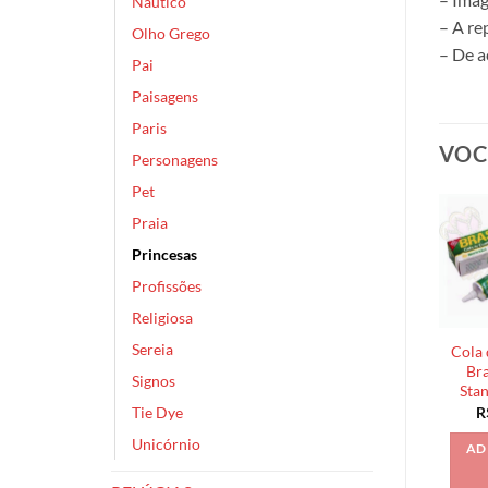
Náutico
– A re
Olho Grego
– De a
Pai
Paisagens
Paris
VOC
Personagens
Pet
Praia
Princesas
Profissões
Religiosa
Sereia
Cola 
Bra
Signos
Sta
Tie Dye
R
Unicórnio
AD