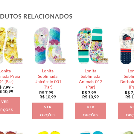
DUTOS RELACIONADOS
Lonita
Lonita
Lonita
Lon
mada Praia
Sublimada
Sublimada
Subl
04 (Par)
Unicórnio 001
Animais 012
Borbol
(Par)
(Par)
(P
$
7,99
–
Faixa
$
10,99
R$
7,99
–
R$
7,99
–
R$
7
de
Faixa
Faixa
R$
10,99
R$
10,99
R$
1
preço:
de
de
VER
R$ 7,99
preço:
preço:
VER
VER
V
através
R$ 7,99
R$ 7,99
PÇÕES
R$ 10,99
através
através
OPÇÕES
OPÇÕES
OPÇ
Este
R$ 10,99
R$ 10,99
Este
Este
produto
produto
produto
tem