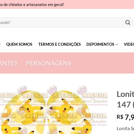
ão de chinelos e artesanatos em geral!
QUEM SOMOS
TERMOS E CONDIÇÕES
DEPOIMENTOS
VIDE
ANTES
/
PERSONAGENS
Loni
147 
7,
R$
Lonita S