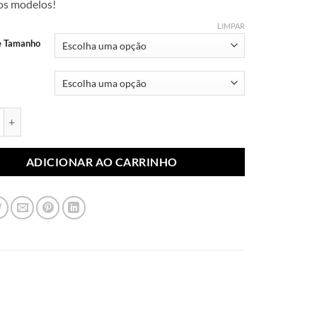
dos modelos!
R$ 7,99
através
LIMPAR
R$ 10,99
e Tamanho
blimada Personagens 147 (Par) quantidade
ADICIONAR AO CARRINHO