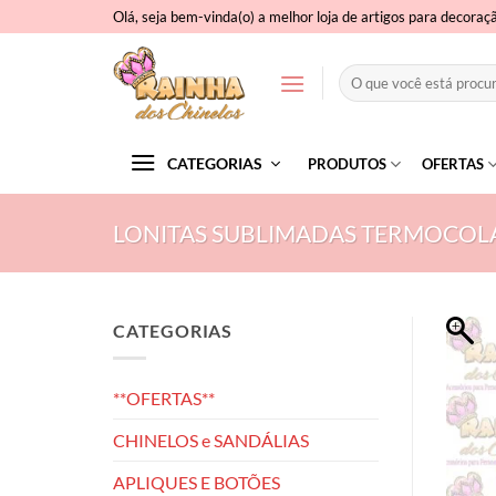
Skip
Olá, seja bem-vinda(o) a melhor loja de artigos para decoraç
to
content
Pesquisar
por:
CATEGORIAS
PRODUTOS
OFERTAS
LONITAS SUBLIMADAS TERMOCOL
CATEGORIAS
**OFERTAS**
CHINELOS e SANDÁLIAS
APLIQUES E BOTÕES