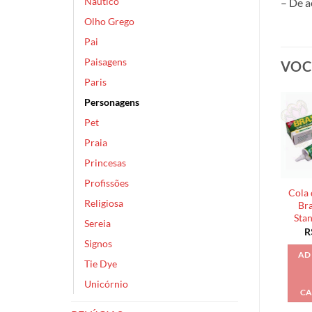
Náutico
– De a
Olho Grego
Pai
Paisagens
VOC
Paris
Personagens
Pet
Praia
Princesas
Profissões
Cola 
Religiosa
Bra
Sta
Sereia
R
Signos
AD
Tie Dye
Unicórnio
CA