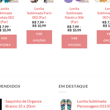
podem
podem
podem
Lonita
Lonita
Lonita
Lon
ser
ser
ser
blimada
Sublimada Paris
Sublimada
Sublima
escolhidas
escolhidas
escolhidas
dala 002
002 (Par)
Náutico 006
003 
(Par)
(Par)
R$
7,99
–
R$
7
na
na
na
Faixa
R$
10,99
R$
1
$
7,99
–
R$
7,99
–
página
página
página
de
Faixa
Faixa
$
10,99
R$
10,99
preço:
de
de
do
do
do
VER
V
R$ 7,99
preço:
preço:
VER
VER
através
produto
produto
produto
R$ 7,99
R$ 7,99
OPÇÕES
OPÇ
R$ 10,99
através
através
PÇÕES
OPÇÕES
Este
R$ 10,99
R$ 10,99
Este
Este
produto
produto
produto
tem
tem
tem
várias
várias
várias
variantes.
variantes.
variantes.
As
As
As
opções
opções
opções
VENDIDOS
EM DESTAQUE
podem
podem
podem
ser
ser
ser
escolhidas
Saquinho de Organza
Lonita Sublimada
escolhidas
escolhidas
na
Branco 35 x 20cm
Personagens 033 (P
na
na
página