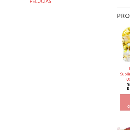
PELÚCIAS
PRO
Subli
0
R
R
O