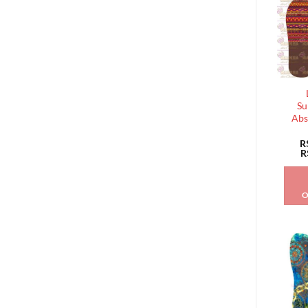
Su
Abs
R
R
O