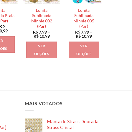
podem
podem
podem
ser
ita
Lonita
Lonita
ser
ser
escolhidas
da Praia
Sublimada
Sublimada
escolhidas
escolhidas
(Par)
Minnie 002
Minnie 005
na
(Par)
(Par)
,99
–
na
na
página
Faixa
0,99
R$
7,99
–
R$
7,99
–
página
página
de
do
Faixa
Faixa
R$
10,99
R$
10,99
preço:
de
de
do
do
ER
produto
R$ 7,99
preço:
preço:
VER
VER
através
produto
produto
R$ 7,99
R$ 7,99
ÕES
R$ 10,99
através
através
OPÇÕES
OPÇÕES
Este
R$ 10,99
R$ 10,99
Este
Este
produto
produto
produto
tem
tem
tem
várias
várias
várias
variantes.
variantes.
variantes.
As
As
As
opções
opções
opções
MAIS VOTADOS
podem
podem
podem
ser
ser
ser
escolhidas
Manta de Strass Dourada
escolhidas
escolhidas
na
ar)
Strass Cristal
na
na
página