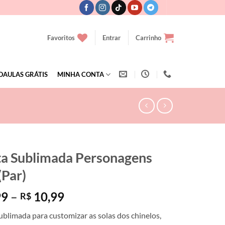
Favoritos
Entrar
Carrinho
OAULAS GRÁTIS
MINHA CONTA
ta Sublimada Personagens
(Par)
Faixa
99
–
10,99
R$
de
ublimada para customizar as solas dos chinelos,
preço: