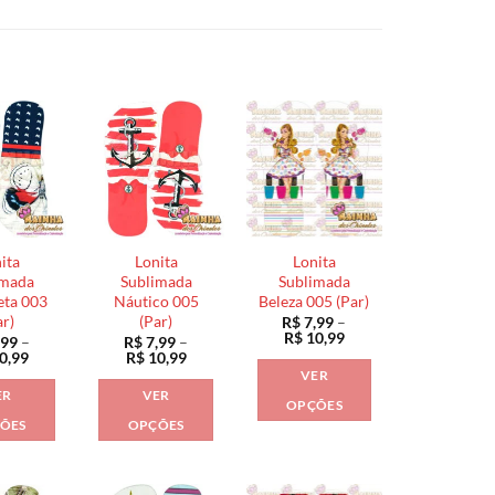
ita
Lonita
Lonita
imada
Sublimada
Sublimada
eta 003
Náutico 005
Beleza 005 (Par)
ar)
(Par)
R$
7,99
–
Faixa
R$
10,99
,99
–
R$
7,99
–
de
Faixa
Faixa
0,99
R$
10,99
preço:
de
de
VER
R$ 7,99
preço:
preço:
ER
VER
através
R$ 7,99
R$ 7,99
OPÇÕES
R$ 10,99
através
através
ÕES
OPÇÕES
Este
R$ 10,99
R$ 10,99
Este
Este
produto
produto
produto
tem