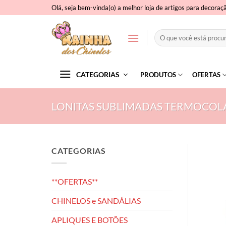
Skip
Olá, seja bem-vinda(o) a melhor loja de artigos para decoraç
to
content
Pesquisar
por:
CATEGORIAS
PRODUTOS
OFERTAS
LONITAS SUBLIMADAS TERMOCOL
CATEGORIAS
**OFERTAS**
CHINELOS e SANDÁLIAS
APLIQUES E BOTÕES