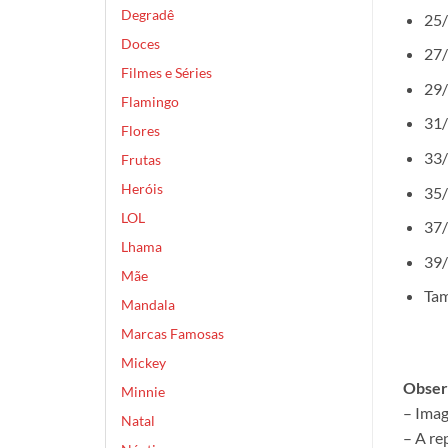
Degradê
25/
Doces
27/
Filmes e Séries
29/
Flamingo
31/
Flores
33/
Frutas
Heróis
35/
LOL
37/
Lhama
39/
Mãe
Tam
Mandala
Marcas Famosas
Mickey
Obser
Minnie
– Imag
Natal
– A re