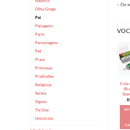
Náutico
– De a
Olho Grego
Pai
Paisagens
VOC
Paris
Personagens
Pet
Praia
Princesas
Profissões
Cola 
Religiosa
Bra
Sereia
Sta
R
Signos
Tie Dye
AD
Unicórnio
CA