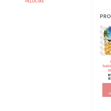
PELÚCIAS
PRO
Subli
0
R
R
O