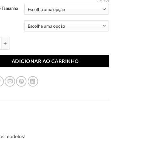
através
LIMPAR
R$ 10,99
e Tamanho
blimada Pai 004 (Par) quantidade
ADICIONAR AO CARRINHO
dos modelos!