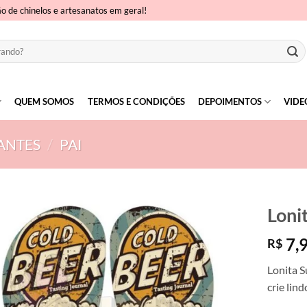
ão de chinelos e artesanatos em geral!
QUEM SOMOS
TERMOS E CONDIÇÕES
DEPOIMENTOS
VIDE
ANTES
/
PAI
Loni
7,
R$
Lonita S
crie lin