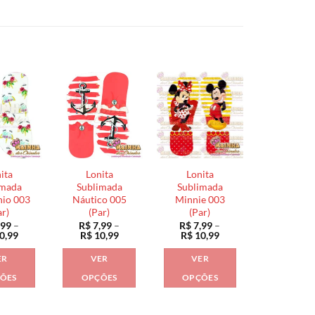
ita
Lonita
Lonita
imada
Sublimada
Sublimada
nio 003
Náutico 005
Minnie 003
ar)
(Par)
(Par)
,99
–
R$
7,99
–
R$
7,99
–
Faixa
Faixa
Faixa
0,99
R$
10,99
R$
10,99
de
de
de
preço:
preço:
preço:
ER
VER
VER
R$ 7,99
R$ 7,99
R$ 7,99
através
através
através
ÕES
OPÇÕES
OPÇÕES
R$ 10,99
R$ 10,99
R$ 10,99
Este
Este
Este
produto
produto
produto