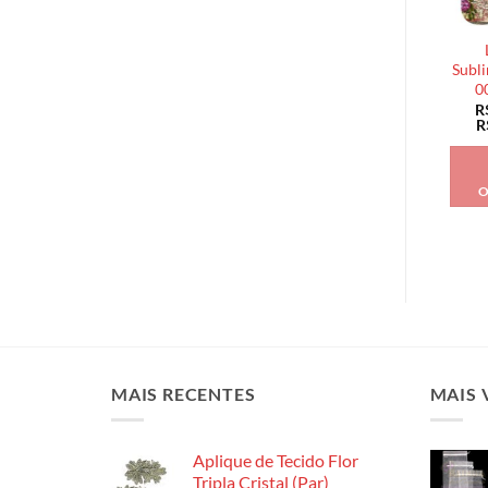
Subli
0
R
R
O
MAIS RECENTES
MAIS 
Aplique de Tecido Flor
Tripla Cristal (Par)