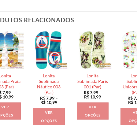
DUTOS RELACIONADOS
Lonita
Lonita
Lonita
Lon
mada Praia
Sublimada
Sublimada Paris
Subl
03 (Par)
Náutico 003
001 (Par)
Unicór
(Par)
(P
$
7,99
–
R$
7,99
–
Faixa
Faixa
$
10,99
R$
10,99
R$
7,99
–
R$
7
de
de
Faixa
R$
10,99
R$
1
preço:
preço:
de
VER
VER
R$ 7,99
R$ 7,99
preço:
VER
V
através
através
R$ 7,99
PÇÕES
OPÇÕES
R$ 10,99
R$ 10,99
através
OPÇÕES
OPÇ
Este
Este
R$ 10,99
Este
produto
produto
produto
tem
tem