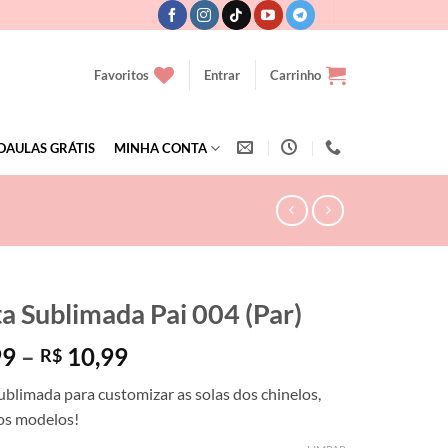
Favoritos
Entrar
Carrinho
OAULAS GRÁTIS
MINHA CONTA
ta Sublimada Pai 004 (Par)
Faixa
99
–
10,99
R$
de
ublimada para customizar as solas dos chinelos,
preço:
dos modelos!
R$ 7,99