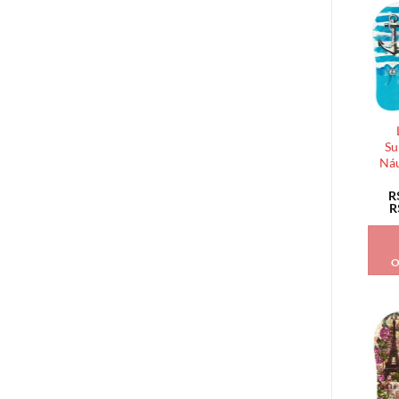
Su
Náu
R
R
O