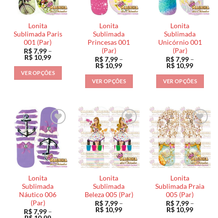
opções
podem
podem
podem
ser
ser
ser
escolhidas
escolhidas
Lonita
Lonita
Lonita
escolhidas
na
na
Sublimada Paris
Sublimada
Sublimada
na
001 (Par)
Princesas 001
Unicórnio 001
página
página
(Par)
(Par)
R$
7,99
–
página
do
do
Faixa
R$
10,99
R$
7,99
–
R$
7,99
–
do
de
produto
produto
Faixa
Faixa
R$
10,99
R$
10,99
preço:
de
de
produto
VER OPÇÕES
R$ 7,99
preço:
preço:
VER OPÇÕES
VER OPÇÕES
através
Este
R$ 7,99
R$ 7,99
R$ 10,99
através
através
Este
Este
produto
R$ 10,99
R$ 10,9
produto
produto
tem
tem
tem
várias
várias
várias
variantes.
variantes.
variantes.
As
As
As
opções
opções
opções
podem
podem
podem
ser
ser
ser
escolhidas
Lonita
Lonita
Lonita
escolhidas
escolhidas
na
Sublimada
Sublimada
Sublimada Praia
na
na
Náutico 006
Beleza 005 (Par)
005 (Par)
página
(Par)
R$
7,99
–
R$
7,99
–
página
página
do
Faixa
Faixa
R$
10,99
R$
10,99
R$
7,99
–
do
do
de
de
produto
Faixa