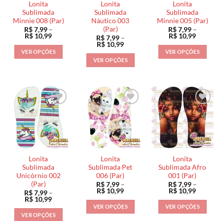
Lonita
Lonita
Lonita
Sublimada
Sublimada
Sublimada
Minnie 008 (Par)
Náutico 003
Minnie 005 (Par)
(Par)
R$
7,99
–
R$
7,99
–
Faixa
Faixa
R$
10,99
R$
10,99
R$
7,99
–
de
de
Faixa
R$
10,99
preço:
preço:
de
VER OPÇÕES
VER OPÇÕES
R$ 7,99
R$ 7,99
preço:
VER OPÇÕES
através
através
Este
Este
R$ 7,99
R$ 10,99
R$ 10,9
através
Este
produto
produto
R$ 10,99
produto
tem
tem
tem
várias
várias
várias
variantes.
variantes.
variantes.
As
As
As
opções
opções
opções
podem
podem
podem
ser
ser
ser
escolhidas
escolhidas
Lonita
Lonita
Lonita
escolhidas
na
na
Sublimada
Sublimada Pet
Sublimada Afro
na
Unicórnio 002
006 (Par)
001 (Par)
página
página
(Par)
R$
7,99
–
R$
7,99
–
página
do
do
Faixa
Faixa
R$
10,99
R$
10,99
R$
7,99
–
do
de
de
produto
produto
Faixa
R$
10,99
preço:
preço:
de
produto
VER OPÇÕES
VER OPÇÕES
R$ 7,99
R$ 7,99
preço:
VER OPÇÕES
através
através
Este
Este
R$ 7,99