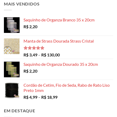
MAIS VENDIDOS
Saquinho de Organza Branco 35 x 20cm
R$
2,20
Manta de Strass Dourada Strass Cristal
Avaliação
Faixa
R$
3,49
–
R$
130,00
5.00
de 5
de
Saquinho de Organza Dourado 35 x 20cm
preço:
R$
2,20
R$ 3,49
através
R$ 130,00
Cordão de Cetim, Fio de Seda, Rabo de Rato Liso
Preto 1mm
Faixa
R$
4,99
–
R$
18,99
de
preço:
EM DESTAQUE
R$ 4,99