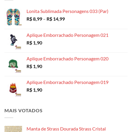
através
R$ 18,99
Lonita Sublimada Personagens 033 (Par)
Faixa
R$
8,99
–
R$
14,99
de
preço:
Aplique Emborrachado Personagem 021
R$ 8,99
R$
1,90
através
R$ 14,99
Aplique Emborrachado Personagem 020
R$
1,90
Aplique Emborrachado Personagem 019
R$
1,90
MAIS VOTADOS
Manta de Strass Dourada Strass Cristal