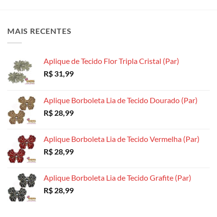
variantes.
As
As
As
opções
opções
opções
podem
podem
MAIS RECENTES
podem
ser
ser
ser
escolhidas
escolhidas
escolhidas
na
na
Aplique de Tecido Flor Tripla Cristal (Par)
na
página
página
R$
31,99
página
do
do
do
produto
produto
produto
Aplique Borboleta Lia de Tecido Dourado (Par)
R$
28,99
Aplique Borboleta Lia de Tecido Vermelha (Par)
R$
28,99
Aplique Borboleta Lia de Tecido Grafite (Par)
R$
28,99