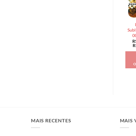
Subl
0
R
R
O
MAIS RECENTES
MAIS 