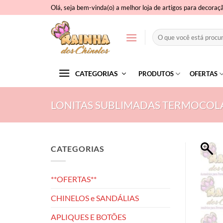
Skip
Olá, seja bem-vinda(o) a melhor loja de artigos para decoraç
to
content
Pesquisar
por:
CATEGORIAS
PRODUTOS
OFERTAS
LONITAS SUBLIMADAS TERMOCOL
CATEGORIAS
**OFERTAS**
CHINELOS e SANDÁLIAS
APLIQUES E BOTÕES