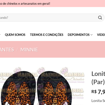
ão de chinelos e artesanatos em geral!
QUEM SOMOS
TERMOS E CONDIÇÕES
DEPOIMENTOS
VIDE
ANTES
/
MINNIE
Loni
(Par)
7,
R$
Lonita S