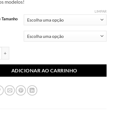
dos modelos!
R$ 7,99
através
LIMPAR
R$ 10,99
e Tamanho
blimada Minnie 025 (Par) quantidade
ADICIONAR AO CARRINHO