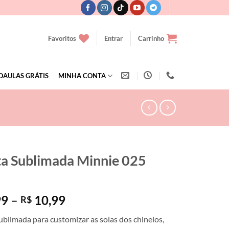
Favoritos
Entrar
Carrinho
OAULAS GRÁTIS
MINHA CONTA
ta Sublimada Minnie 025
Faixa
99
–
10,99
R$
de
ublimada para customizar as solas dos chinelos,
preço: