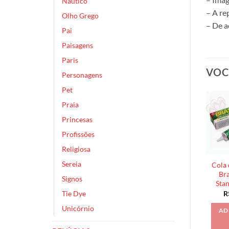
Náutico
– A re
Olho Grego
– De a
Pai
Paisagens
Paris
VOC
Personagens
Pet
Praia
Princesas
Profissões
Religiosa
Sereia
Cola 
Bra
Signos
Sta
Tie Dye
R
Unicórnio
AD