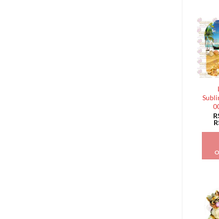
Subli
0
R
R
O