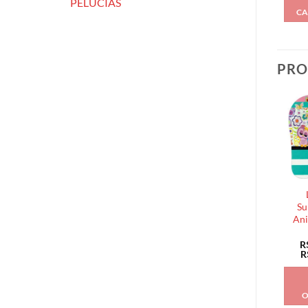
PELÚCIAS
CA
PRO
Su
Ani
R
R
O