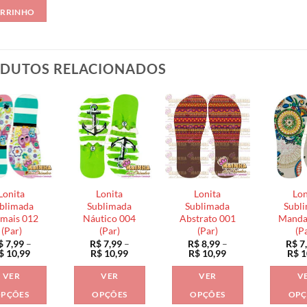
RRINHO
DUTOS RELACIONADOS
Lonita
Lonita
Lonita
Lon
blimada
Sublimada
Sublimada
Subl
mais 012
Náutico 004
Abstrato 001
Manda
(Par)
(Par)
(Par)
(P
$
7,99
–
R$
7,99
–
R$
8,99
–
R$
7
Faixa
Faixa
Faixa
$
10,99
R$
10,99
R$
10,99
R$
1
de
de
de
preço:
preço:
preço:
VER
VER
VER
V
R$ 7,99
R$ 7,99
R$ 8,99
através
através
através
PÇÕES
OPÇÕES
OPÇÕES
OPÇ
R$ 10,99
R$ 10,99
R$ 10,99