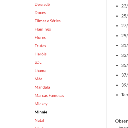
Degradê
23/
Doces
25/
Filmes e Séries
27/
Flamingo
29/
Flores
31/
Frutas
Heróis
33/
LOL
35/
Lhama
37/
Mãe
39/
Mandala
Tam
Marcas Famosas
Mickey
Minnie
Natal
Obser
– Imag