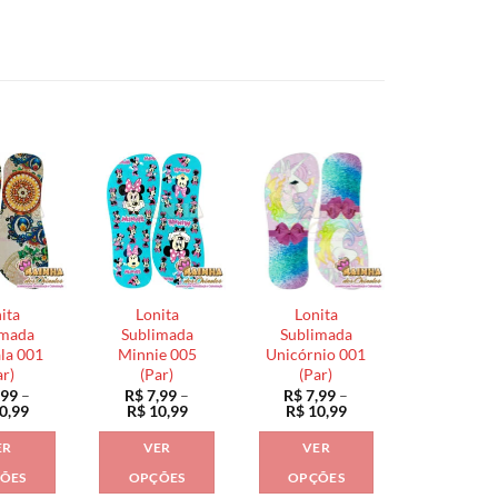
ita
Lonita
Lonita
imada
Sublimada
Sublimada
la 001
Minnie 005
Unicórnio 001
ar)
(Par)
(Par)
,99
–
R$
7,99
–
R$
7,99
–
Faixa
Faixa
Faixa
0,99
R$
10,99
R$
10,99
de
de
de
preço:
preço:
preço:
ER
VER
VER
R$ 7,99
R$ 7,99
R$ 7,99
através
através
através
ÕES
OPÇÕES
OPÇÕES
R$ 10,99
R$ 10,99
R$ 10,99