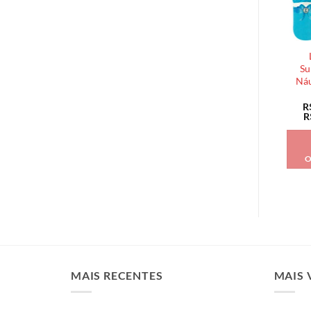
Su
Náu
R
R
O
MAIS RECENTES
MAIS 