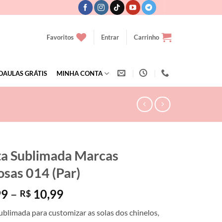
Favoritos
Entrar
Carrinho
OAULAS GRÁTIS
MINHA CONTA
ta Sublimada Marcas
sas 014 (Par)
Faixa
99
–
10,99
R$
de
ublimada para customizar as solas dos chinelos,
preço: