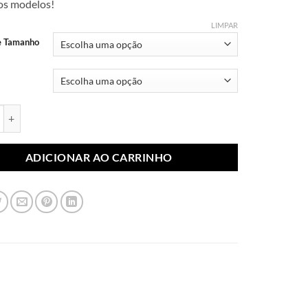
dos modelos!
R$ 7,99
através
LIMPAR
R$ 10,99
e Tamanho
ublimada Marcas Famosas 014 (Par) quantidade
ADICIONAR AO CARRINHO