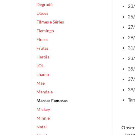
Degradê
23/
Doces
25/
Filmes e Séries
27/
Flamingo
29/
Flores
31/
Frutas
Heróis
33/
LOL
35/
Lhama
37/
Mãe
39/
Mandala
Tam
Marcas Famosas
Mickey
Minnie
Natal
Obser
– Imag