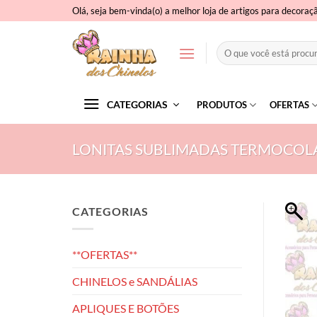
Skip
Olá, seja bem-vinda(o) a melhor loja de artigos para decoraç
to
content
Pesquisar
por:
CATEGORIAS
PRODUTOS
OFERTAS
LONITAS SUBLIMADAS TERMOCOL
CATEGORIAS
**OFERTAS**
CHINELOS e SANDÁLIAS
APLIQUES E BOTÕES