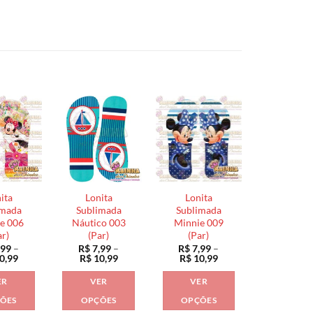
ita
Lonita
Lonita
imada
Sublimada
Sublimada
e 006
Náutico 003
Minnie 009
ar)
(Par)
(Par)
,99
–
R$
7,99
–
R$
7,99
–
Faixa
Faixa
Faixa
0,99
R$
10,99
R$
10,99
de
de
de
preço:
preço:
preço:
ER
VER
VER
R$ 7,99
R$ 7,99
R$ 7,99
através
através
através
ÕES
OPÇÕES
OPÇÕES
R$ 10,99
R$ 10,99
R$ 10,99