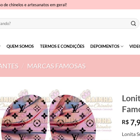
ão de chinelos e artesanatos em geral!
QUEM SOMOS
TERMOS E CONDIÇÕES
DEPOIMENTOS
VIDE
ANTES
/
MARCAS FAMOSAS
Loni
Famo
7,
R$
Lonita S