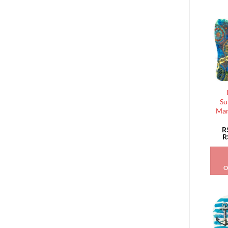
Su
Man
R
R
O