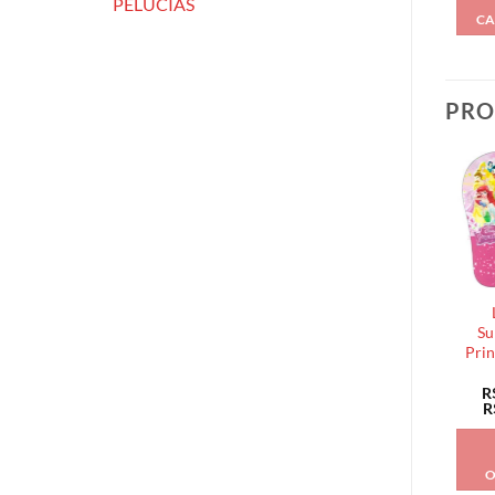
PELÚCIAS
CA
PRO
Su
Prin
R
R
O