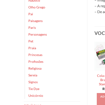
Náutico
– A re
Olho Grego
– De a
Pai
Paisagens
Paris
VOC
Personagens
Pet
Praia
Princesas
Profissões
Religiosa
Sereia
Cola 
Bra
Signos
Sta
Tie Dye
R
Unicórnio
AD