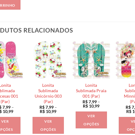
RRINHO
DUTOS RELACIONADOS
Lonita
Lonita
Lonita
Lon
blimada
Sublimada
Sublimada Praia
Subl
cesas 001
Unicórnio 003
001 (Par)
Minni
(Par)
(Par)
(P
R$
7,99
–
Faixa
R$
10,99
$
7,99
–
R$
7,99
–
R$
7
de
Faixa
Faixa
$
10,99
R$
10,99
R$
1
preço:
de
de
VER
R$ 7,99
preço:
preço:
VER
VER
V
através
R$ 7,99
R$ 7,99
OPÇÕES
R$ 10,99
através
através
PÇÕES
OPÇÕES
OPÇ
Este
R$ 10,99
R$ 10,99