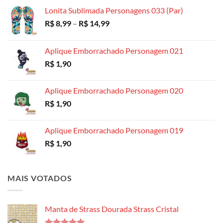
R$ 18,99
Lonita Sublimada Personagens 033 (Par)
Faixa
R$
8,99
–
R$
14,99
de
preço:
Aplique Emborrachado Personagem 021
R$ 8,99
R$
1,90
através
R$ 14,99
Aplique Emborrachado Personagem 020
R$
1,90
Aplique Emborrachado Personagem 019
R$
1,90
MAIS VOTADOS
Manta de Strass Dourada Strass Cristal