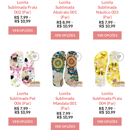
Lonita
Lonita
Lonita
Sublimada Praia
Sublimada
Sublimada
002 (Par)
Abstrato 001
Náutico 003
(Par)
(Par)
R$
7,99
–
Faixa
R$
10,99
R$
8,99
–
R$
7,99
–
de
Faixa
Faixa
R$
10,99
R$
10,99
preço:
de
de
VER OPÇÕES
R$ 7,99
preço:
preço:
VER OPÇÕES
VER OPÇÕES
através
Este
R$ 8,99
R$ 7,99
R$ 10,99
através
através
Este
Este
produto
R$ 10,99
R$ 10,9
produto
produto
tem
tem
tem
várias
várias
várias
variantes.
variantes.
variantes.
As
As
As
opções
opções
opções
podem
podem
podem
ser
ser
ser
escolhidas
Lonita
Lonita
Lonita
escolhidas
escolhidas
na
Sublimada Pet
Sublimada
Sublimada Praia
na
na
006 (Par)
Mandala 001
004 (Par)
página
(Par)
R$
7,99
–
R$
7,99
–
página
página
do
Faixa
Faixa
R$
10,99
R$
10,99
R$
7,99
–
do
do
de
de
produto
Faixa
R$
10,99
preço:
preço:
de
produto
produto
VER OPÇÕES
VER OPÇÕES
R$ 7,99
R$ 7,99
preço:
VER OPÇÕES
através
através
Este
Este
R$ 7,99