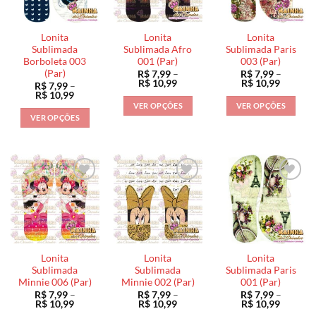
opções
podem
podem
podem
ser
ser
ser
escolhidas
escolhidas
Lonita
Lonita
Lonita
escolhidas
na
na
Sublimada
Sublimada Afro
Sublimada Paris
na
Borboleta 003
001 (Par)
003 (Par)
página
página
(Par)
R$
7,99
–
R$
7,99
–
página
do
do
Faixa
Faixa
R$
10,99
R$
10,99
R$
7,99
–
do
de
de
produto
produto
Faixa
R$
10,99
preço:
preço:
de
produto
VER OPÇÕES
VER OPÇÕES
R$ 7,99
R$ 7,99
preço:
VER OPÇÕES
através
através
Este
Este
R$ 7,99
R$ 10,99
R$ 10,9
através
Este
produto
produto
R$ 10,99
produto
tem
tem
tem
várias
várias
várias
variantes.
variantes.
variantes.
As
As
As
opções
opções
opções
podem
podem
podem
ser
ser
ser
escolhidas
escolhidas
Lonita
Lonita
Lonita
escolhidas
na
na
Sublimada
Sublimada
Sublimada Paris
na
Minnie 006 (Par)
Minnie 002 (Par)
001 (Par)
página
página
R$
7,99
–
R$
7,99
–
R$
7,99
–
página
do
do
Faixa
Faixa
Faixa
R$
10,99
R$
10,99
R$
10,99
do
de
de
de
produto
produto