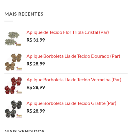
As
opções
opções
opções
podem
podem
MAIS RECENTES
podem
ser
ser
ser
escolhidas
escolhidas
escolhidas
na
na
Aplique de Tecido Flor Tripla Cristal (Par)
na
página
página
R$
31,99
página
do
do
do
produto
produto
produto
Aplique Borboleta Lia de Tecido Dourado (Par)
R$
28,99
Aplique Borboleta Lia de Tecido Vermelha (Par)
R$
28,99
Aplique Borboleta Lia de Tecido Grafite (Par)
R$
28,99
MAIS VENDIDOS