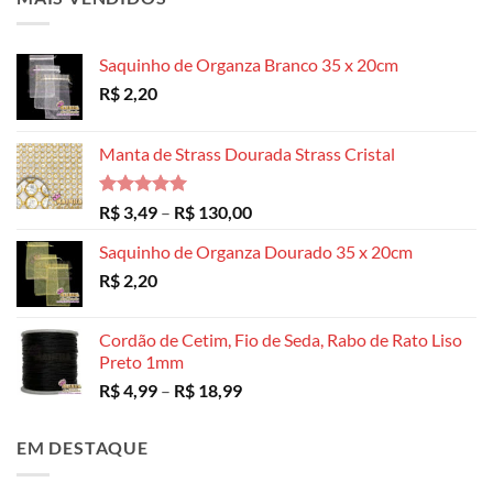
Saquinho de Organza Branco 35 x 20cm
R$
2,20
Manta de Strass Dourada Strass Cristal
Avaliação
Faixa
R$
3,49
–
R$
130,00
5.00
de 5
de
Saquinho de Organza Dourado 35 x 20cm
preço:
R$
2,20
R$ 3,49
através
R$ 130,00
Cordão de Cetim, Fio de Seda, Rabo de Rato Liso
Preto 1mm
Faixa
R$
4,99
–
R$
18,99
de
preço:
EM DESTAQUE
R$ 4,99
através