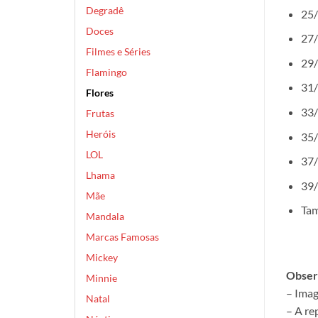
Degradê
25/
Doces
27/
Filmes e Séries
29/
Flamingo
31/
Flores
33/
Frutas
Heróis
35/
LOL
37/
Lhama
39/
Mãe
Tam
Mandala
Marcas Famosas
Mickey
Obser
Minnie
– Imag
Natal
– A re