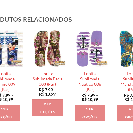
DUTOS RELACIONADOS
Lonita
Lonita
Lonita
Lon
blimada
Sublimada Paris
Sublimada
Subl
nnie 009
003 (Par)
Náutico 006
Manda
(Par)
(Par)
(P
R$
7,99
–
Faixa
R$
10,99
$
7,99
–
R$
7,99
–
R$
7
de
Faixa
Faixa
$
10,99
R$
10,99
R$
1
preço:
de
de
VER
R$ 7,99
preço:
preço:
VER
VER
V
através
R$ 7,99
R$ 7,99
OPÇÕES
R$ 10,99
através
através
PÇÕES
OPÇÕES
OPÇ
Este
R$ 10,99
R$ 10,99
Este
Este
produto
produto
produto
tem