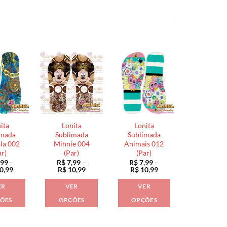
ita
Lonita
Lonita
imada
Sublimada
Sublimada
la 002
Minnie 004
Animais 012
ar)
(Par)
(Par)
,99
–
R$
7,99
–
R$
7,99
–
Faixa
Faixa
Faixa
0,99
R$
10,99
R$
10,99
de
de
de
preço:
preço:
preço:
ER
VER
VER
R$ 7,99
R$ 7,99
R$ 7,99
através
através
através
ÕES
OPÇÕES
OPÇÕES
R$ 10,99
R$ 10,99
R$ 10,99
Este
Este
Este
produto
produto
produto