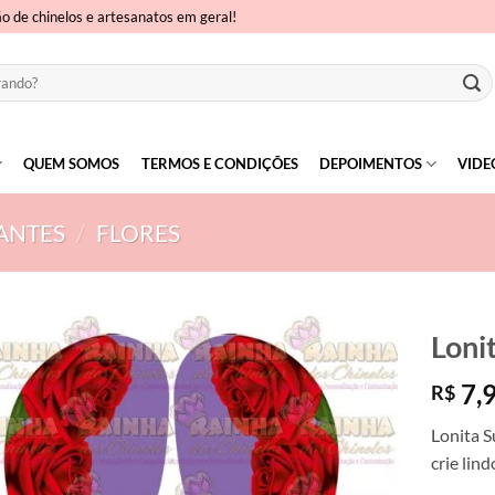
ão de chinelos e artesanatos em geral!
QUEM SOMOS
TERMOS E CONDIÇÕES
DEPOIMENTOS
VIDE
ANTES
/
FLORES
Loni
7,
R$
Lonita S
crie lin