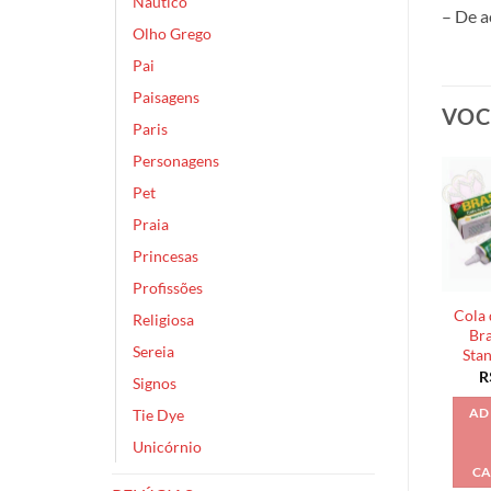
Náutico
– De a
Olho Grego
Pai
Paisagens
VOC
Paris
Personagens
Pet
Praia
Princesas
Profissões
Cola 
Religiosa
Bra
Sereia
Sta
R
Signos
Tie Dye
AD
Unicórnio
CA