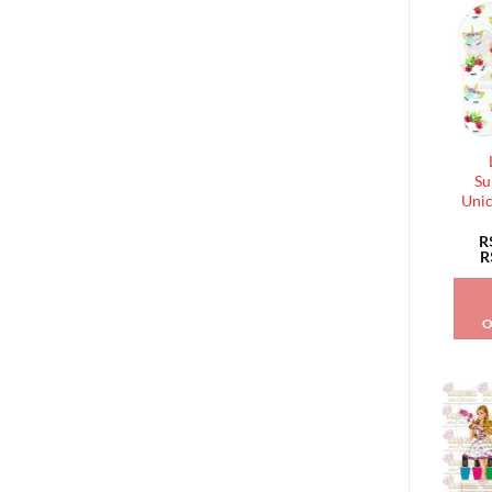
Su
Unic
R
R
O