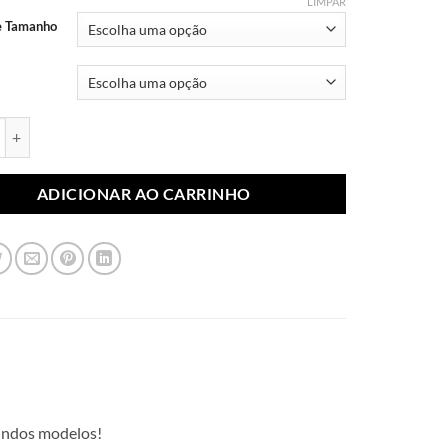
através
LIMPAR
R$ 10,99
e Tamanho
blimada Flores 121 (Par) quantidade
ADICIONAR AO CARRINHO
lindos modelos!