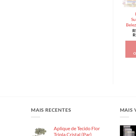
Su
Belez
R
R
O
MAIS RECENTES
MAIS 
Aplique de Tecido Flor
Tripla Cristal (Par)