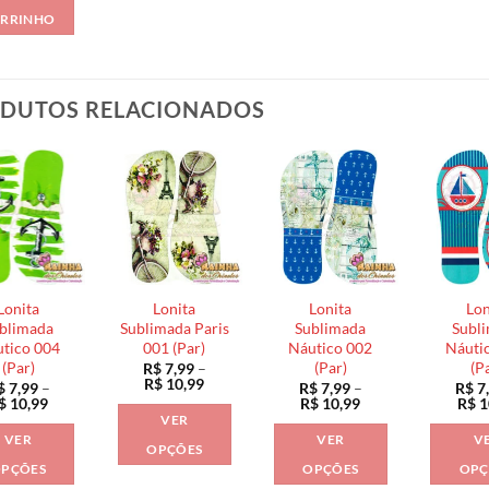
RRINHO
DUTOS RELACIONADOS
Lonita
Lonita
Lonita
Lon
blimada
Sublimada Paris
Sublimada
Subl
tico 004
001 (Par)
Náutico 002
Náuti
(Par)
(Par)
(P
R$
7,99
–
Faixa
R$
10,99
$
7,99
–
R$
7,99
–
R$
7
de
Faixa
Faixa
$
10,99
R$
10,99
R$
1
preço:
de
de
VER
R$ 7,99
preço:
preço:
VER
VER
V
através
R$ 7,99
R$ 7,99
OPÇÕES
R$ 10,99
através
através
PÇÕES
OPÇÕES
OPÇ
Este
R$ 10,99
R$ 10,99