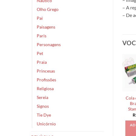
Náutico
– A re
Olho Grego
– De a
Pai
Paisagens
Paris
VOC
Personagens
Pet
Praia
Princesas
Profissões
Religiosa
Sereia
Cola 
Bra
Signos
Sta
Tie Dye
R
Unicórnio
AD