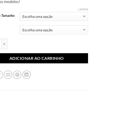
dos modelos!
R$ 7,99
através
LIMPAR
R$ 10,99
e Tamanho
blimada Filmes e Séries 009 (Par) quantidade
ADICIONAR AO CARRINHO