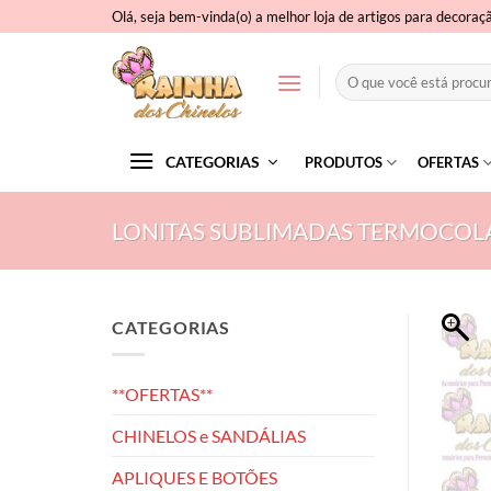
Skip
Olá, seja bem-vinda(o) a melhor loja de artigos para decoraç
to
content
Pesquisar
por:
CATEGORIAS
PRODUTOS
OFERTAS
LONITAS SUBLIMADAS TERMOCOL
CATEGORIAS
**OFERTAS**
CHINELOS e SANDÁLIAS
APLIQUES E BOTÕES