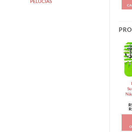
PELÚCIAS
CA
PRO
Su
Náu
R
R
O