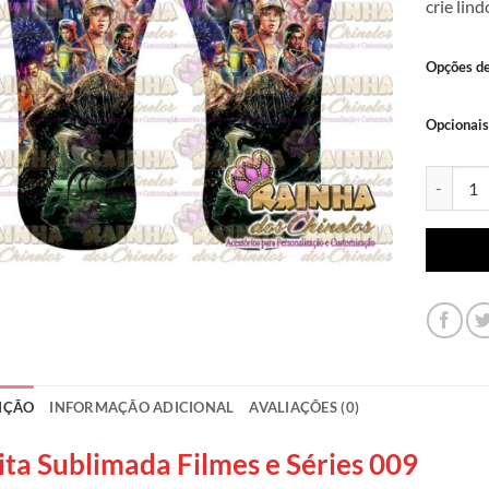
crie lin
Opções d
Opcionais
Lonita Su
IÇÃO
INFORMAÇÃO ADICIONAL
AVALIAÇÕES (0)
ita Sublimada Filmes e Séries 009