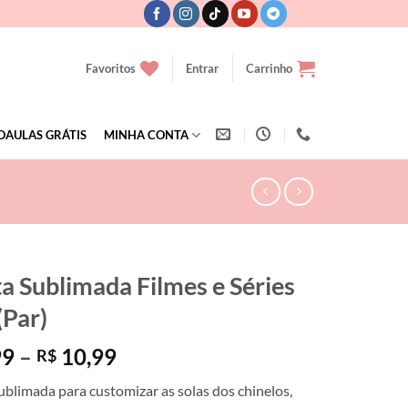
Favoritos
Entrar
Carrinho
OAULAS GRÁTIS
MINHA CONTA
ta Sublimada Filmes e Séries
(Par)
Faixa
99
–
10,99
R$
de
ublimada para customizar as solas dos chinelos,
preço: