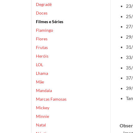
Degradê
23/
Doces
25/
Filmes e Séries
27/
Flamingo
29/
Flores
31/
Frutas
Heróis
33/
LOL
35/
Lhama
37/
Mãe
39/
Mandala
Tam
Marcas Famosas
Mickey
Minnie
Natal
Obser
– Imag