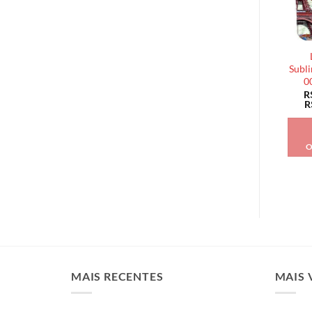
Subli
0
R
R
O
MAIS RECENTES
MAIS 