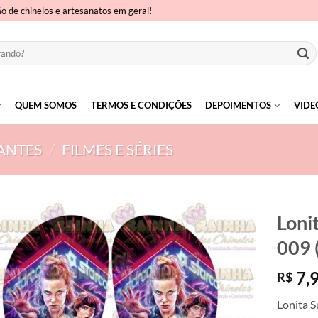
ão de chinelos e artesanatos em geral!
QUEM SOMOS
TERMOS E CONDIÇÕES
DEPOIMENTOS
VIDE
ANTES
/
FILMES E SÉRIES
Loni
009 
7,
R$
Lonita S