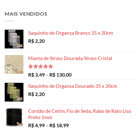
MAIS VENDIDOS
Saquinho de Organza Branco 35 x 20cm
R$
2,20
Manta de Strass Dourada Strass Cristal
Avaliação
Faixa
R$
3,49
–
R$
130,00
5.00
de 5
de
Saquinho de Organza Dourado 35 x 20cm
preço:
R$
2,20
R$ 3,49
através
R$ 130,00
Cordão de Cetim, Fio de Seda, Rabo de Rato Liso
Preto 1mm
Faixa
R$
4,99
–
R$
18,99
de
preço: