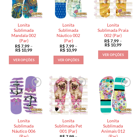
As
As
opções
opções
opções
podem
podem
podem
ser
ser
ser
escolhidas
Lonita
Lonita
Lonita
escolhidas
escolhidas
na
Sublimada
Sublimada
Sublimada Praia
na
na
Mandala 002
Náutico 002
002 (Par)
página
(Par)
(Par)
R$
7,99
–
página
página
do
Faixa
R$
10,99
R$
7,99
–
R$
7,99
–
do
do
de
produto
Faixa
Faixa
R$
10,99
R$
10,99
preço:
de
de
produto
produto
VER OPÇÕES
R$ 7,99
preço:
preço:
VER OPÇÕES
VER OPÇÕES
através
Este
R$ 7,99
R$ 7,99
R$ 10,9
através
através
Este
Este
produto
R$ 10,99
R$ 10,99
produto
produto
tem
tem
tem
várias
várias
várias
variantes.
variantes.
variantes.
As
As
As
opções
opções
opções
podem
podem
podem
ser
ser
ser
escolhidas
Lonita
Lonita
Lonita
escolhidas
escolhidas
na
Sublimada
Sublimada Pet
Sublimada
na
na
Náutico 006
001 (Par)
Animais 012
página
(Par)
(Par)
R$
7,99
–