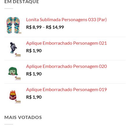
EM DESTAQUE
R$ 4,99
através
R$ 18,99
Lonita Sublimada Personagens 033 (Par)
Faixa
R$
8,99
–
R$
14,99
de
preço:
Aplique Emborrachado Personagem 021
R$ 8,99
R$
1,90
através
R$ 14,99
Aplique Emborrachado Personagem 020
R$
1,90
Aplique Emborrachado Personagem 019
R$
1,90
MAIS VOTADOS