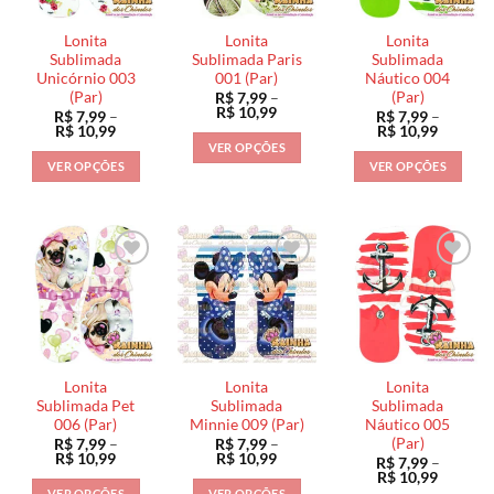
Lonita
Lonita
Lonita
Sublimada
Sublimada Paris
Sublimada
Unicórnio 003
001 (Par)
Náutico 004
(Par)
(Par)
R$
7,99
–
Faixa
R$
10,99
R$
7,99
–
R$
7,99
–
de
Faixa
Faixa
R$
10,99
R$
10,99
preço:
de
de
VER OPÇÕES
R$ 7,99
preço:
preço:
VER OPÇÕES
VER OPÇÕES
através
Este
R$ 7,99
R$ 7,99
R$ 10,99
através
através
Este
Este
produto
R$ 10,99
R$ 10,9
produto
produto
tem
tem
tem
várias
várias
várias
variantes.
variantes.
variantes.
As
As
As
opções
opções
opções
podem
podem
podem
ser
ser
ser
escolhidas
Lonita
Lonita
Lonita
escolhidas
escolhidas
na
Sublimada Pet
Sublimada
Sublimada
na
na
006 (Par)
Minnie 009 (Par)
Náutico 005
página
(Par)
R$
7,99
–
R$
7,99
–
página
página
do
Faixa
Faixa
R$
10,99
R$
10,99
R$
7,99
–
do
do
de
de
produto
Faixa
R$
10,99
preço:
preço:
de
produto
produto
VER OPÇÕES
VER OPÇÕES