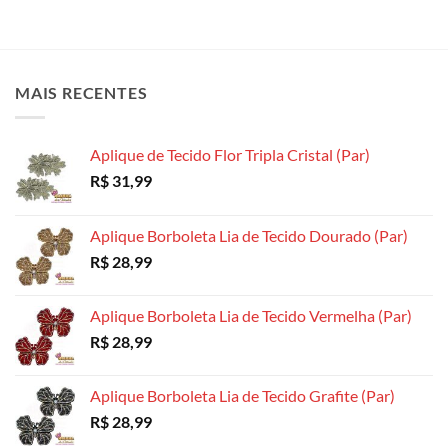
várias
variantes.
variantes.
variantes.
As
As
As
opções
opções
opções
podem
podem
MAIS RECENTES
podem
ser
ser
ser
escolhidas
escolhidas
escolhidas
na
na
Aplique de Tecido Flor Tripla Cristal (Par)
na
página
página
R$
31,99
página
do
do
do
produto
produto
produto
Aplique Borboleta Lia de Tecido Dourado (Par)
R$
28,99
Aplique Borboleta Lia de Tecido Vermelha (Par)
R$
28,99
Aplique Borboleta Lia de Tecido Grafite (Par)
R$
28,99