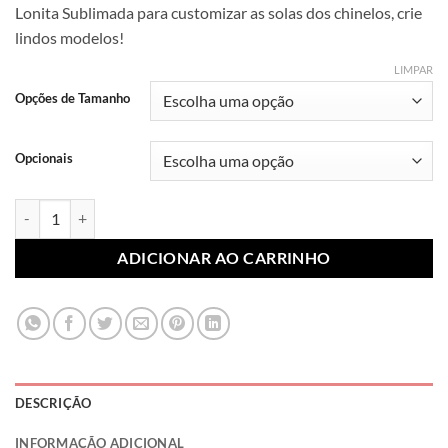
Lonita Sublimada para customizar as solas dos chinelos, crie
preço:
lindos modelos!
R$ 7,99
através
LIMPAR
R$ 10,99
Opções de Tamanho
Opcionais
Lonita Sublimada Filmes e Séries 008 (Par) quantidade
ADICIONAR AO CARRINHO
DESCRIÇÃO
INFORMAÇÃO ADICIONAL