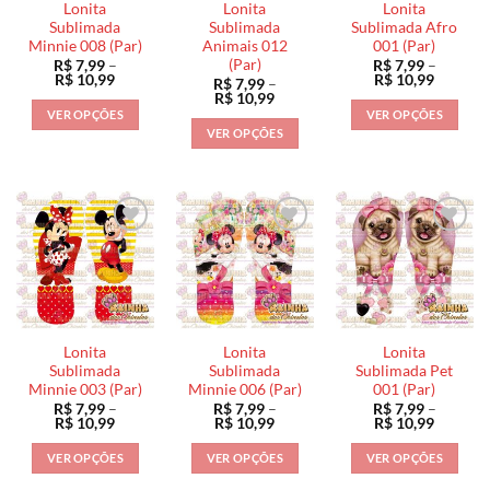
Lonita
Lonita
Lonita
Sublimada
Sublimada
Sublimada Afro
Minnie 008 (Par)
Animais 012
001 (Par)
(Par)
R$
7,99
–
R$
7,99
–
Faixa
Faixa
R$
10,99
R$
10,99
R$
7,99
–
de
de
Faixa
R$
10,99
preço:
preço:
de
VER OPÇÕES
VER OPÇÕES
R$ 7,99
R$ 7,99
preço:
VER OPÇÕES
através
através
Este
Este
R$ 7,99
R$ 10,99
R$ 10,9
através
Este
produto
produto
R$ 10,99
produto
tem
tem
tem
várias
várias
várias
variantes.
variantes.
variantes.
As
As
As
opções
opções
opções
podem
podem
podem
ser
ser
ser
escolhidas
escolhidas
Lonita
Lonita
Lonita
escolhidas
na
na
Sublimada
Sublimada
Sublimada Pet
na
Minnie 003 (Par)
Minnie 006 (Par)
001 (Par)
página
página
R$
7,99
–
R$
7,99
–
R$
7,99
–
página
do
do
Faixa
Faixa
Faixa
R$
10,99
R$
10,99
R$
10,99
do
de
de
de
produto
produto
preço:
preço:
preço:
produto
VER OPÇÕES
VER OPÇÕES
VER OPÇÕES
R$ 7,99
R$ 7,99
R$ 7,99
através
através
através
Este
Este
Este