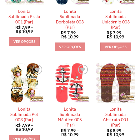
podem
ser
ser
ser
escolhidas
escolhidas
Lonita
Lonita
Lonita
escolhidas
na
na
Sublimada Praia
Sublimada
Sublimada
na
001 (Par)
Borboleta 003
Unicórnio 003
página
página
(Par)
(Par)
R$
7,99
–
página
do
do
Faixa
R$
10,99
R$
7,99
–
R$
7,99
–
do
de
produto
produto
Faixa
Faixa
R$
10,99
R$
10,99
preço:
de
de
produto
VER OPÇÕES
R$ 7,99
preço:
preço:
VER OPÇÕES
VER OPÇÕES
através
Este
R$ 7,99
R$ 7,99
R$ 10,99
através
através
Este
Este
produto
R$ 10,99
R$ 10,9
produto
produto
tem
tem
tem
várias
várias
várias
variantes.
variantes.
variantes.
As
As
As
opções
opções
opções
podem
podem
podem
ser
ser
ser
escolhidas
Lonita
Lonita
Lonita
escolhidas
escolhidas
na
Sublimada Pet
Sublimada
Sublimada
na
na
003 (Par)
Náutico 005
Abstrato 001
página
(Par)
(Par)
R$
7,99
–
página
página
do
Faixa
R$
10,99
R$
7,99
–
R$
8,99
–
do
do
de
produto
Faixa
Faixa
R$
10,99
R$
10,99
preço:
de
de
produto
produto
VER OPÇÕES