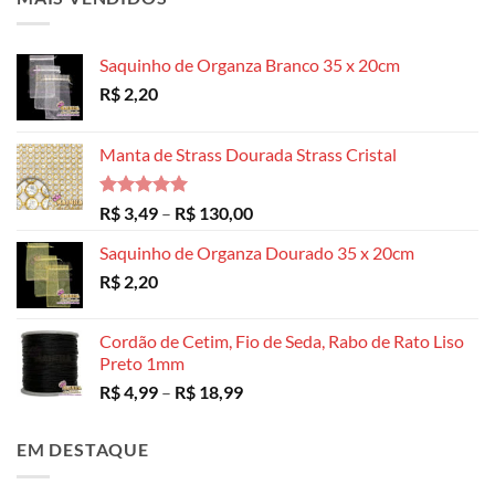
Saquinho de Organza Branco 35 x 20cm
R$
2,20
Manta de Strass Dourada Strass Cristal
Avaliação
Faixa
R$
3,49
–
R$
130,00
5.00
de 5
de
Saquinho de Organza Dourado 35 x 20cm
preço:
R$
2,20
R$ 3,49
através
R$ 130,00
Cordão de Cetim, Fio de Seda, Rabo de Rato Liso
Preto 1mm
Faixa
R$
4,99
–
R$
18,99
de
preço:
EM DESTAQUE
R$ 4,99
através