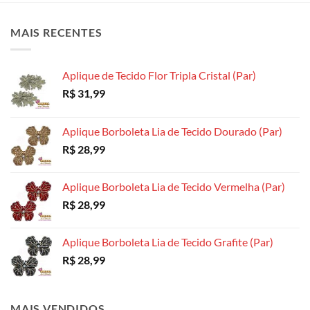
As
opções
opções
opções
podem
podem
MAIS RECENTES
podem
ser
ser
ser
escolhidas
escolhidas
escolhidas
na
na
Aplique de Tecido Flor Tripla Cristal (Par)
na
página
página
R$
31,99
página
do
do
do
produto
produto
produto
Aplique Borboleta Lia de Tecido Dourado (Par)
R$
28,99
Aplique Borboleta Lia de Tecido Vermelha (Par)
R$
28,99
Aplique Borboleta Lia de Tecido Grafite (Par)
R$
28,99
MAIS VENDIDOS