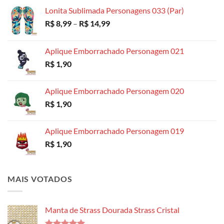
R$ 18,99
Lonita Sublimada Personagens 033 (Par)
Faixa
R$
8,99
–
R$
14,99
de
preço:
Aplique Emborrachado Personagem 021
R$ 8,99
R$
1,90
através
R$ 14,99
Aplique Emborrachado Personagem 020
R$
1,90
Aplique Emborrachado Personagem 019
R$
1,90
MAIS VOTADOS
Manta de Strass Dourada Strass Cristal