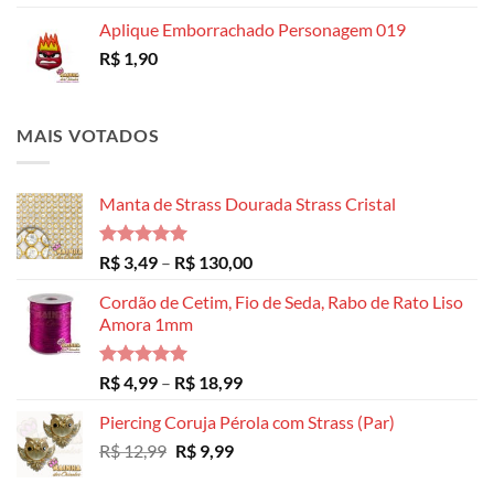
Aplique Emborrachado Personagem 019
R$
1,90
MAIS VOTADOS
Manta de Strass Dourada Strass Cristal
Avaliação
Faixa
R$
3,49
–
R$
130,00
5.00
de 5
de
Cordão de Cetim, Fio de Seda, Rabo de Rato Liso
preço:
Amora 1mm
R$ 3,49
através
R$ 130,00
Avaliação
Faixa
R$
4,99
–
R$
18,99
5.00
de 5
de
Piercing Coruja Pérola com Strass (Par)
preço:
O
O
R$
12,99
R$
9,99
R$ 4,99
preço
preço
através