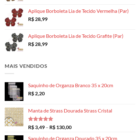
Aplique Borboleta Lia de Tecido Vermelha (Par)
R$
28,99
Aplique Borboleta Lia de Tecido Grafite (Par)
R$
28,99
MAIS VENDIDOS
Saquinho de Organza Branco 35 x 20cm
R$
2,20
Manta de Strass Dourada Strass Cristal
Avaliação
Faixa
R$
3,49
–
R$
130,00
5.00
de 5
de
Saquinho de Organza Dourado 35 x 20cm
preço: