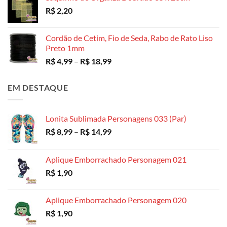
R$
2,20
R$ 3,49
através
R$ 130,00
Cordão de Cetim, Fio de Seda, Rabo de Rato Liso
Preto 1mm
Faixa
R$
4,99
–
R$
18,99
de
preço:
EM DESTAQUE
R$ 4,99
através
R$ 18,99
Lonita Sublimada Personagens 033 (Par)
Faixa
R$
8,99
–
R$
14,99
de
preço:
Aplique Emborrachado Personagem 021
R$ 8,99
R$
1,90
através
R$ 14,99
Aplique Emborrachado Personagem 020
R$
1,90