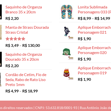
Saquinho de Organza
Lonita Sublimada
Branco 35 x 20cm
Personagens 033 (P
R$
2,20
R$
8,99
–
R$
14,99
Manta de Strass Dourada
Aplique Emborrac
Strass Cristal
Personagem 021
R$
1,90
Avaliação
Faixa
R$
3,49
–
R$
130,00
Aplique Emborrac
5.00
de 5
de
Personagem 020
Saquinho de Organza
preço:
R$
1,90
Dourado 35 x 20cm
R$ 3,49
R$
2,20
através
Aplique Emborrac
R$ 130,00
Personagem 019
Cordão de Cetim, Fio de
R$
1,90
Seda, Rabo de Rato Liso
Preto 1mm
Faixa
R$
4,99
–
R$
18,99
de
preço:
R$ 4,99
os direitos reservados | CNPJ: 53.632.818/0001-93 | Rua Antônio João de M