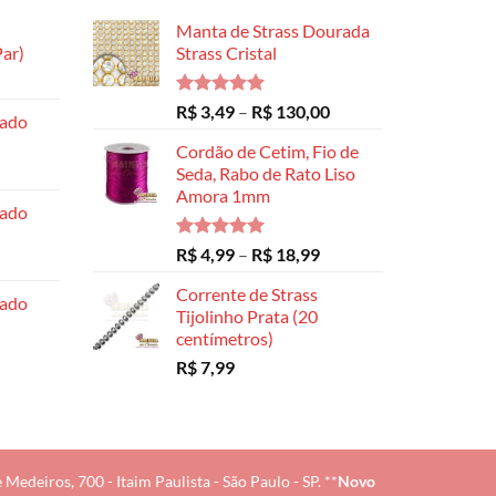
Manta de Strass Dourada
ar)
Strass Cristal
Faixa
de
Avaliação
Faixa
R$
3,49
–
R$
130,00
hado
preço:
5.00
de 5
de
R$ 8,99
Cordão de Cetim, Fio de
preço:
através
Seda, Rabo de Rato Liso
R$ 3,49
Amora 1mm
R$ 14,99
através
hado
R$ 130,00
Avaliação
Faixa
R$
4,99
–
R$
18,99
5.00
de 5
de
Corrente de Strass
preço:
hado
Tijolinho Prata (20
R$ 4,99
centímetros)
através
R$
7,99
R$ 18,99
edeiros, 700 - Itaim Paulista - São Paulo - SP. **
Novo