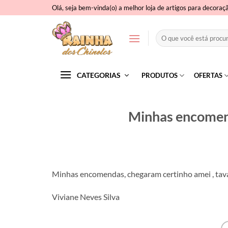
Skip
Olá, seja bem-vinda(o) a melhor loja de artigos para decoraç
to
content
Pesquisar
por:
CATEGORIAS
PRODUTOS
OFERTAS
Minhas encomen
Minhas encomendas, chegaram certinho amei , tav
Viviane Neves Silva