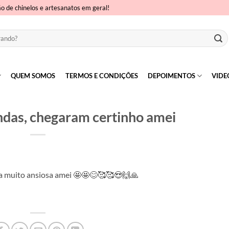
ão de chinelos e artesanatos em geral!
QUEM SOMOS
TERMOS E CONDIÇÕES
DEPOIMENTOS
VIDE
das, chegaram certinho amei
a muito ansiosa amei 🤩🤩😊🥰🥰😍🙌🙏