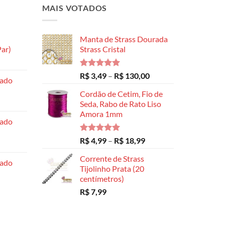
MAIS VOTADOS
Manta de Strass Dourada
ar)
Strass Cristal
Faixa
de
Avaliação
Faixa
R$
3,49
–
R$
130,00
hado
preço:
5.00
de 5
de
R$ 8,99
Cordão de Cetim, Fio de
preço:
através
Seda, Rabo de Rato Liso
R$ 3,49
Amora 1mm
R$ 14,99
através
hado
R$ 130,00
Avaliação
Faixa
R$
4,99
–
R$
18,99
5.00
de 5
de
Corrente de Strass
preço:
hado
Tijolinho Prata (20
R$ 4,99
centímetros)
através
R$
7,99
R$ 18,99