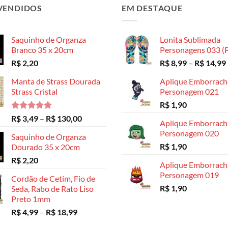
VENDIDOS
EM DESTAQUE
Saquinho de Organza
Lonita Sublimada
Branco 35 x 20cm
Personagens 033 (P
R$
2,20
R$
8,99
–
R$
14,99
Manta de Strass Dourada
Aplique Emborrac
Strass Cristal
Personagem 021
R$
1,90
Avaliação
Faixa
R$
3,49
–
R$
130,00
Aplique Emborrac
5.00
de 5
de
Personagem 020
Saquinho de Organza
preço:
R$
1,90
Dourado 35 x 20cm
R$ 3,49
R$
2,20
através
Aplique Emborrac
R$ 130,00
Personagem 019
Cordão de Cetim, Fio de
R$
1,90
Seda, Rabo de Rato Liso
Preto 1mm
Faixa
R$
4,99
–
R$
18,99
de