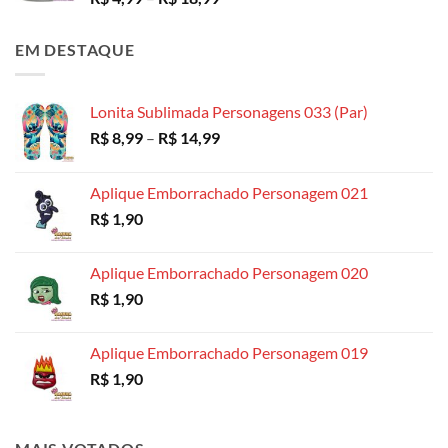
de
preço:
EM DESTAQUE
R$ 4,99
através
R$ 18,99
Lonita Sublimada Personagens 033 (Par)
Faixa
R$
8,99
–
R$
14,99
de
preço:
Aplique Emborrachado Personagem 021
R$ 8,99
R$
1,90
através
R$ 14,99
Aplique Emborrachado Personagem 020
R$
1,90
Aplique Emborrachado Personagem 019
R$
1,90