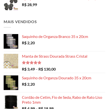
R$
28,99
MAIS VENDIDOS
Saquinho de Organza Branco 35 x 20cm
R$
2,20
Manta de Strass Dourada Strass Cristal
Avaliação
Faixa
R$
3,49
–
R$
130,00
5.00
de 5
de
Saquinho de Organza Dourado 35 x 20cm
preço:
R$
2,20
R$ 3,49
através
R$ 130,00
Cordão de Cetim, Fio de Seda, Rabo de Rato Liso
Preto 1mm
Faixa
R$
4,99
–
R$
18,99