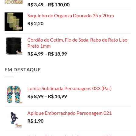
Avaliação
Faixa
R$
3,49
–
R$
130,00
5.00
de 5
de
Saquinho de Organza Dourado 35 x 20cm
preço:
R$
2,20
R$ 3,49
através
R$ 130,00
Cordão de Cetim, Fio de Seda, Rabo de Rato Liso
Preto 1mm
Faixa
R$
4,99
–
R$
18,99
de
preço:
EM DESTAQUE
R$ 4,99
através
R$ 18,99
Lonita Sublimada Personagens 033 (Par)
Faixa
R$
8,99
–
R$
14,99
de
preço:
Aplique Emborrachado Personagem 021
R$ 8,99
R$
1,90
através
R$ 14,99