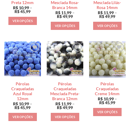
na
Preta 12mm
Mesclada Rosa-
Mesclada Lilás-
página
do
Branca 14mm
Rosa 14mm
R$
10,99
–
página
do
produto
Faixa
R$
45,99
R$
11,99
–
R$
11,99
–
do
de
produto
Faixa
Faixa
R$
49,99
R$
49,99
preço:
de
de
produto
VER OPÇÕES
R$ 10,99
preço:
preço:
VER OPÇÕES
VER OPÇÕES
através
Este
R$ 11,99
R$ 11,9
R$ 45,99
através
através
Este
Este
produto
R$ 49,99
R$ 49,9
produto
produto
tem
tem
tem
várias
várias
várias
variantes.
variantes.
variantes.
As
As
As
opções
opções
opções
podem
podem
podem
ser
ser
ser
escolhidas
Pérolas
Pérolas
Pérolas
escolhidas
escolhidas
na
Craqueladas
Craqueladas
Craqueladas
na
na
Azul Royal
Mesclada Preta-
Creme 14mm
página
12mm
Branca 12mm
R$
10,99
–
página
página
do
Faixa
R$
45,99
R$
10,99
–
R$
11,99
–
do
do
de
produto
Faixa
Faixa
R$
45,99
R$
49,99
preço:
de
de
produto
produto
VER OPÇÕES
R$ 10,9
preço:
preço:
VER OPÇÕES
VER OPÇÕES
através
Este
R$ 10,99
R$ 11,99
R$ 45,9
através
através
Este
Este
produto
R$ 45,99
R$ 49,99
produto
produto