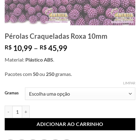
Pérolas Craqueladas Roxa 10mm
Faixa
10,99
–
45,99
R$
R$
de
Material:
Plástico ABS
.
preço:
R$ 10,99
Pacotes com
50
ou
250
gramas.
através
R$ 45,99
LIMPAR
Gramas
Pérolas Craqueladas Roxa 10mm quantidade
ADICIONAR AO CARRINHO