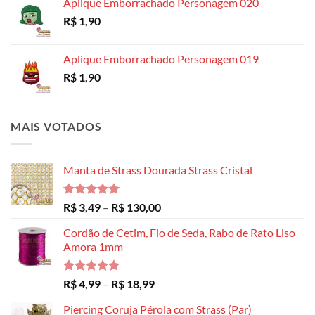
Aplique Emborrachado Personagem 020
R$
1,90
Aplique Emborrachado Personagem 019
R$
1,90
MAIS VOTADOS
Manta de Strass Dourada Strass Cristal
Avaliação
Faixa
R$
3,49
–
R$
130,00
5.00
de 5
de
Cordão de Cetim, Fio de Seda, Rabo de Rato Liso
preço:
Amora 1mm
R$ 3,49
através
R$ 130,00
Avaliação
Faixa
R$
4,99
–
R$
18,99
5.00
de 5
de
Piercing Coruja Pérola com Strass (Par)
preço: