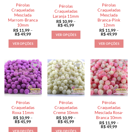
ser
ser
na
Pérolas
Pérolas
Pérolas
escolhidas
escolhidas
Craqueladas
Craqueladas
página
Craqueladas
na
na
Mesclada
Mesclada
Laranja 11mm
do
Marrom-Branca
Branca-Pink
página
página
R$
10,99
–
produto
10mm
12mm
Faixa
R$
45,99
do
do
de
R$
11,99
–
R$
11,99
–
preço:
produto
produto
Faixa
Faixa
R$
49,99
R$
49,99
VER OPÇÕES
R$ 10,99
de
de
através
Este
preço:
preço:
VER OPÇÕES
VER OPÇÕES
R$ 45,99
R$ 11,99
R$ 11,9
produto
através
através
Este
Este
R$ 49,99
R$ 49,9
tem
produto
produto
várias
tem
tem
variantes.
várias
várias
As
variantes.
variantes.
opções
As
As
podem
opções
opções
ser
podem
podem
escolhidas
ser
ser
Pérolas
Pérolas
Pérolas
na
escolhidas
escolhidas
Craqueladas
Craqueladas
Craqueladas
página
na
na
Roxa 11mm
Creme 10mm
Mesclada Rosa-
do
Branca 10mm
R$
10,99
–
R$
10,99
–
página
página
Faixa
Faixa
R$
45,99
R$
45,99
produto
R$
11,99
–
do
do
de
de
Faixa
R$
49,99
preço:
preço:
de
produto
produto
VER OPÇÕES
VER OPÇÕES