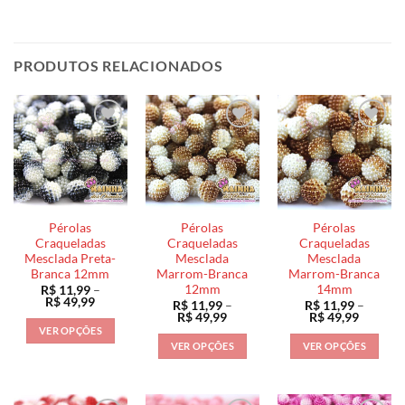
PRODUTOS RELACIONADOS
Pérolas
Pérolas
Pérolas
Craqueladas
Craqueladas
Craqueladas
Mesclada Preta-
Mesclada
Mesclada
Branca 12mm
Marrom-Branca
Marrom-Branca
12mm
14mm
R$
11,99
–
Faixa
R$
49,99
R$
11,99
–
R$
11,99
–
de
Faixa
Faixa
R$
49,99
R$
49,99
preço:
de
de
VER OPÇÕES
R$ 11,99
preço:
preço:
VER OPÇÕES
VER OPÇÕES
através
Este
R$ 11,99
R$ 11,9
R$ 49,99
através
através
Este
Este
produto
R$ 49,99
R$ 49,9
produto
produto
tem