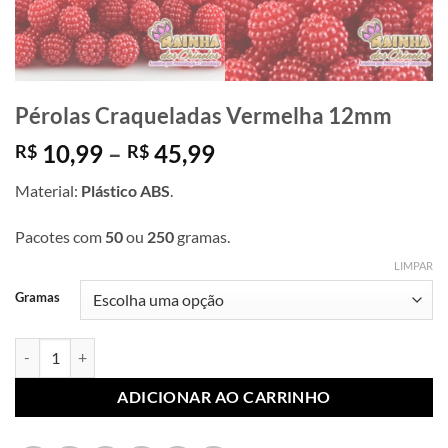
Pérolas Craqueladas Vermelha 12mm
Faixa
10,99
–
45,99
R$
R$
de
Material:
Plástico ABS
.
preço:
R$ 10,99
Pacotes com
50
ou
250
gramas.
através
R$ 45,99
LIMPAR
Gramas
Pérolas Craqueladas Vermelha 12mm quantidade
ADICIONAR AO CARRINHO