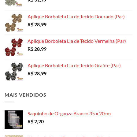
do
do
do
produto
produto
produto
Aplique Borboleta Lia de Tecido Dourado (Par)
R$
28,99
Aplique Borboleta Lia de Tecido Vermelha (Par)
R$
28,99
Aplique Borboleta Lia de Tecido Grafite (Par)
R$
28,99
MAIS VENDIDOS
Saquinho de Organza Branco 35 x 20cm
R$
2,20