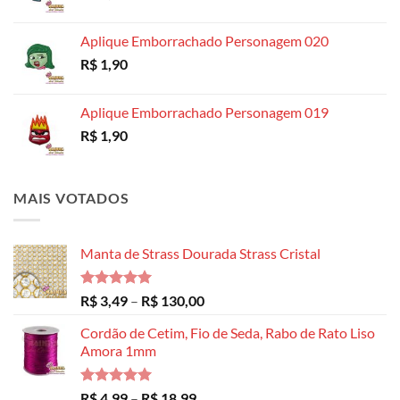
R$ 14,99
Aplique Emborrachado Personagem 020
R$
1,90
Aplique Emborrachado Personagem 019
R$
1,90
MAIS VOTADOS
Manta de Strass Dourada Strass Cristal
Avaliação
Faixa
R$
3,49
–
R$
130,00
5.00
de 5
de
Cordão de Cetim, Fio de Seda, Rabo de Rato Liso
preço:
Amora 1mm
R$ 3,49
através
R$ 130,00
Avaliação
Faixa
R$
4,99
–
R$
18,99