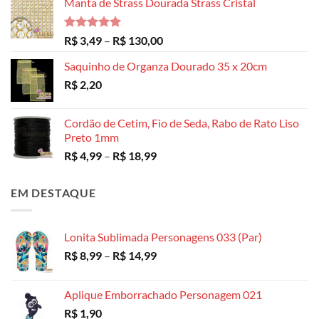
Manta de Strass Dourada Strass Cristal
Avaliação
Faixa
R$
3,49
–
R$
130,00
5.00
de 5
de
Saquinho de Organza Dourado 35 x 20cm
preço:
R$
2,20
R$ 3,49
através
R$ 130,00
Cordão de Cetim, Fio de Seda, Rabo de Rato Liso
Preto 1mm
Faixa
R$
4,99
–
R$
18,99
de
preço:
EM DESTAQUE
R$ 4,99
através
R$ 18,99
Lonita Sublimada Personagens 033 (Par)
Faixa
R$
8,99
–
R$
14,99
de
preço:
Aplique Emborrachado Personagem 021
R$ 8,99
R$
1,90
através