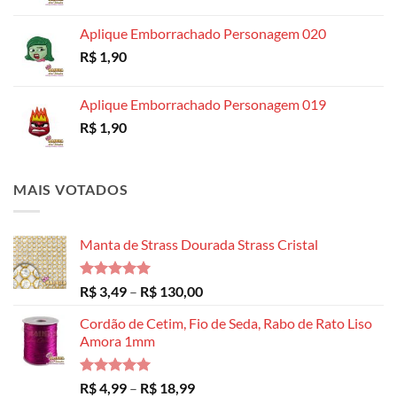
R$ 14,99
Aplique Emborrachado Personagem 020
R$
1,90
Aplique Emborrachado Personagem 019
R$
1,90
MAIS VOTADOS
Manta de Strass Dourada Strass Cristal
Avaliação
Faixa
R$
3,49
–
R$
130,00
5.00
de 5
de
Cordão de Cetim, Fio de Seda, Rabo de Rato Liso
preço:
Amora 1mm
R$ 3,49
através
R$ 130,00
Avaliação
Faixa
R$
4,99
–
R$
18,99