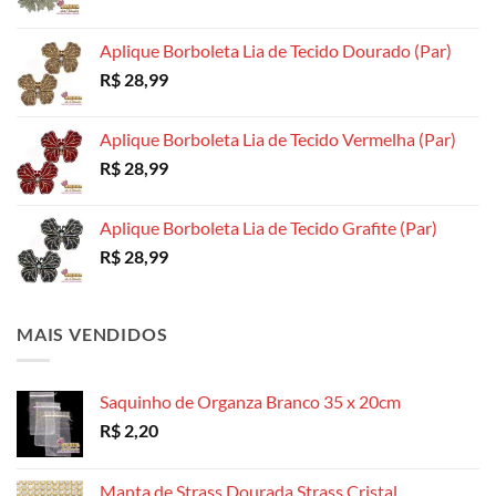
do
produto
produto
Aplique Borboleta Lia de Tecido Dourado (Par)
R$
28,99
Aplique Borboleta Lia de Tecido Vermelha (Par)
R$
28,99
Aplique Borboleta Lia de Tecido Grafite (Par)
R$
28,99
MAIS VENDIDOS
Saquinho de Organza Branco 35 x 20cm
R$
2,20
Manta de Strass Dourada Strass Cristal