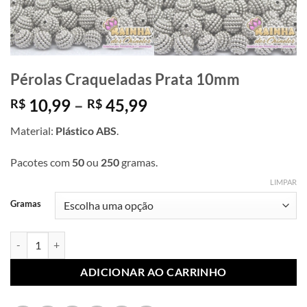
Pérolas Craqueladas Prata 10mm
Faixa
10,99
–
45,99
R$
R$
de
Material:
Plástico ABS
.
preço:
R$ 10,99
Pacotes com
50
ou
250
gramas.
através
R$ 45,99
LIMPAR
Gramas
Pérolas Craqueladas Prata 10mm quantidade
ADICIONAR AO CARRINHO