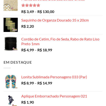
Avaliação
Faixa
R$
3,49
–
R$
130,00
5.00
de 5
de
Saquinho de Organza Dourado 35 x 20cm
preço:
R$
2,20
R$ 3,49
através
R$ 130,00
Cordão de Cetim, Fio de Seda, Rabo de Rato Liso
Preto 1mm
Faixa
R$
4,99
–
R$
18,99
de
preço:
EM DESTAQUE
R$ 4,99
através
R$ 18,99
Lonita Sublimada Personagens 033 (Par)
Faixa
R$
8,99
–
R$
14,99
de
preço:
Aplique Emborrachado Personagem 021
R$ 8,99
R$
1,90
através