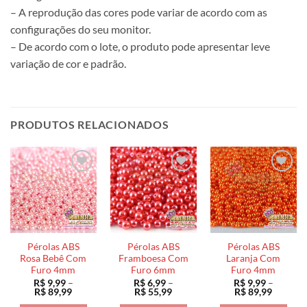
– A reprodução das cores pode variar de acordo com as
configurações do seu monitor.
– De acordo com o lote, o produto pode apresentar leve
variação de cor e padrão.
PRODUTOS RELACIONADOS
Pérolas ABS
Pérolas ABS
Pérolas ABS
Rosa Bebê Com
Framboesa Com
Laranja Com
Furo 4mm
Furo 6mm
Furo 4mm
R$
9,99
–
R$
6,99
–
R$
9,99
–
Faixa
Faixa
Faixa
R$
89,99
R$
55,99
R$
89,99
de
de
de