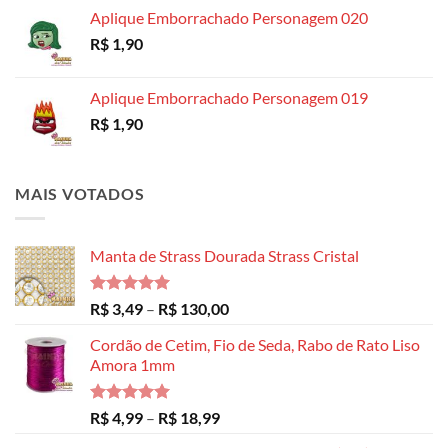
Aplique Emborrachado Personagem 020
R$
1,90
Aplique Emborrachado Personagem 019
R$
1,90
MAIS VOTADOS
Manta de Strass Dourada Strass Cristal
Avaliação
Faixa
R$
3,49
–
R$
130,00
5.00
de 5
de
Cordão de Cetim, Fio de Seda, Rabo de Rato Liso
preço:
Amora 1mm
R$ 3,49
através
R$ 130,00
Avaliação
Faixa
R$
4,99
–
R$
18,99
5.00
de 5
de