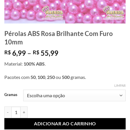
Pérolas ABS Rosa Brilhante Com Furo
10mm
Faixa
6,99
–
55,99
R$
R$
de
Material:
100% ABS
.
preço:
R$ 6,99
Pacotes com
50
,
100
,
250
ou
500
gramas.
através
R$ 55,99
LIMPAR
Gramas
Pérolas ABS Rosa Brilhante Com Furo 10mm quantidade
ADICIONAR AO CARRINHO