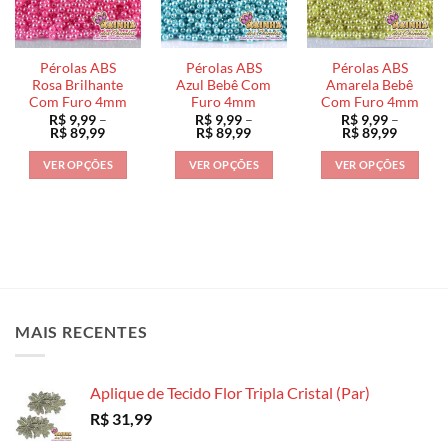
opções
opções
opções
podem
podem
podem
ser
ser
ser
Pérolas ABS
Pérolas ABS
Pérolas ABS
escolhidas
escolhidas
escolhidas
Rosa Brilhante
Azul Bebê Com
Amarela Bebê
na
na
na
Com Furo 4mm
Furo 4mm
Com Furo 4mm
R$
9,99
–
R$
9,99
–
R$
9,99
–
página
página
página
Faixa
Faixa
Faixa
R$
89,99
R$
89,99
R$
89,99
do
do
do
de
de
de
preço:
preço:
preço:
produto
produto
produto
VER OPÇÕES
VER OPÇÕES
VER OPÇÕES
R$ 9,99
R$ 9,99
R$ 9,99
através
através
através
Este
Este
Este
R$ 89,99
R$ 89,99
R$ 89,9
produto
produto
produto
tem
tem
tem
várias
várias
várias
variantes.
variantes.
variantes.
As
As
As
opções
opções
opções
MAIS RECENTES
podem
podem
podem
ser
ser
ser
escolhidas
escolhidas
escolhidas
Aplique de Tecido Flor Tripla Cristal (Par)
na
na
na
R$
31,99
página
página
página
do
do
do