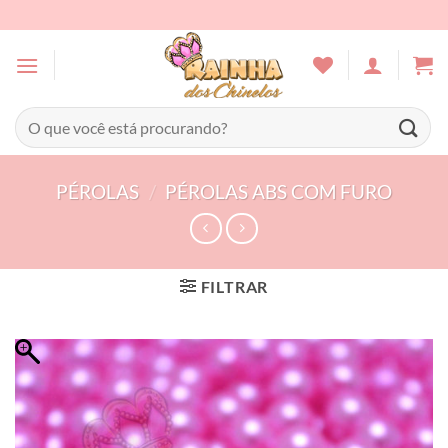
Skip
to
content
Pesquisar
por:
PÉROLAS
/
PÉROLAS ABS COM FURO
FILTRAR