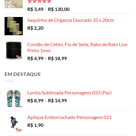
Avaliação
Faixa
R$
3,49
–
R$
130,00
5.00
de 5
de
Saquinho de Organza Dourado 35 x 20cm
preço:
R$
2,20
R$ 3,49
através
R$ 130,00
Cordão de Cetim, Fio de Seda, Rabo de Rato Liso
Preto 1mm
Faixa
R$
4,99
–
R$
18,99
de
preço:
EM DESTAQUE
R$ 4,99
através
R$ 18,99
Lonita Sublimada Personagens 033 (Par)
Faixa
R$
8,99
–
R$
14,99
de
preço:
Aplique Emborrachado Personagem 021
R$ 8,99
R$
1,90
através
R$ 14,99