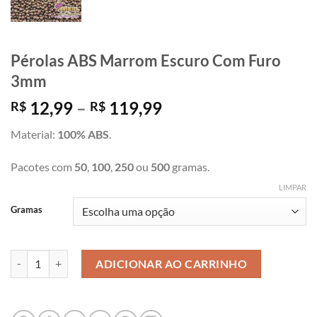
Pérolas ABS Marrom Escuro Com Furo
3mm
Faixa
12,99
–
119,99
R$
R$
de
Material:
100% ABS
.
preço:
R$ 12,99
Pacotes com
50
,
100
,
250
ou
500
gramas.
através
R$ 119,99
LIMPAR
Gramas
Pérolas ABS Marrom Escuro Com Furo 3mm quantidade
ADICIONAR AO CARRINHO