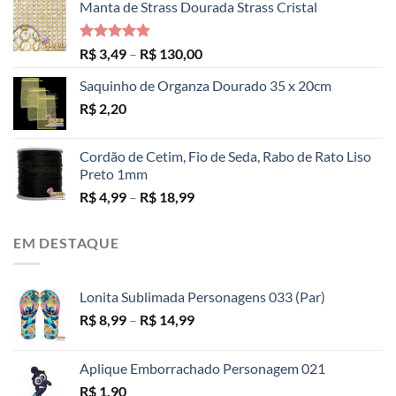
Manta de Strass Dourada Strass Cristal
Avaliação
Faixa
R$
3,49
–
R$
130,00
5.00
de 5
de
Saquinho de Organza Dourado 35 x 20cm
preço:
R$
2,20
R$ 3,49
através
R$ 130,00
Cordão de Cetim, Fio de Seda, Rabo de Rato Liso
Preto 1mm
Faixa
R$
4,99
–
R$
18,99
de
preço:
EM DESTAQUE
R$ 4,99
através
R$ 18,99
Lonita Sublimada Personagens 033 (Par)
Faixa
R$
8,99
–
R$
14,99
de
preço:
Aplique Emborrachado Personagem 021
R$ 8,99
R$
1,90
através