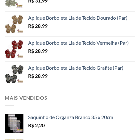
R$
31,99
página
do
do
do
produto
produto
produto
Aplique Borboleta Lia de Tecido Dourado (Par)
R$
28,99
Aplique Borboleta Lia de Tecido Vermelha (Par)
R$
28,99
Aplique Borboleta Lia de Tecido Grafite (Par)
R$
28,99
MAIS VENDIDOS
Saquinho de Organza Branco 35 x 20cm
R$
2,20