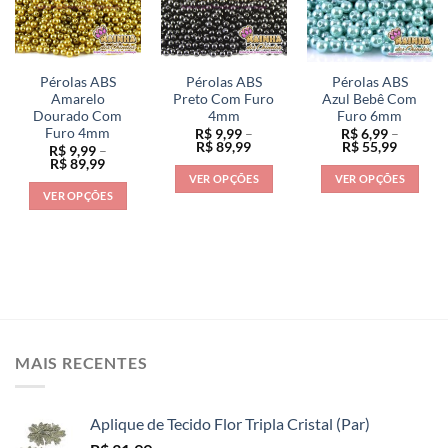
As
opções
opções
opções
podem
podem
podem
ser
ser
ser
escolhidas
escolhidas
Pérolas ABS
Pérolas ABS
Pérolas ABS
escolhidas
na
na
Amarelo
Preto Com Furo
Azul Bebê Com
na
Dourado Com
4mm
Furo 6mm
página
página
Furo 4mm
R$
9,99
–
R$
6,99
–
página
do
do
Faixa
Faixa
R$
89,99
R$
55,99
R$
9,99
–
do
de
de
produto
produto
Faixa
R$
89,99
preço:
preço:
de
produto
VER OPÇÕES
VER OPÇÕES
R$ 9,99
R$ 6,99
preço:
VER OPÇÕES
através
através
Este
Este
R$ 9,99
R$ 89,99
R$ 55,9
através
Este
produto
produto
R$ 89,99
produto
tem
tem
tem
várias
várias
várias
variantes.
variantes.
variantes.
As
As
As
opções
opções
opções
podem
podem
MAIS RECENTES
podem
ser
ser
ser
escolhidas
escolhidas
escolhidas
na
na
Aplique de Tecido Flor Tripla Cristal (Par)
na
página
página