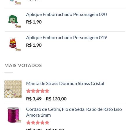
R$ 14,99
Aplique Emborrachado Personagem 020
R$
1,90
Aplique Emborrachado Personagem 019
R$
1,90
MAIS VOTADOS
Manta de Strass Dourada Strass Cristal
Avaliação
Faixa
R$
3,49
–
R$
130,00
5.00
de 5
de
Cordão de Cetim, Fio de Seda, Rabo de Rato Liso
preço:
Amora 1mm
R$ 3,49
através
R$ 130,00
Avaliação
Faixa