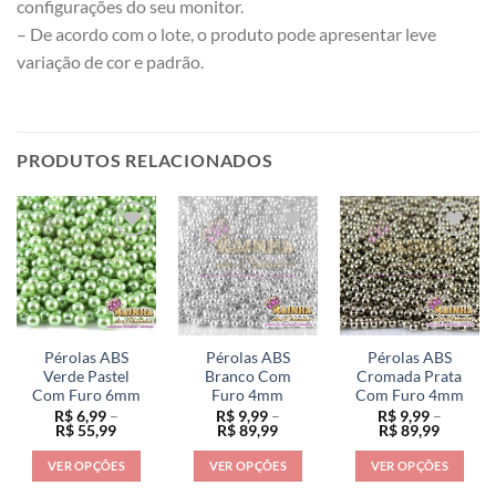
configurações do seu monitor.
– De acordo com o lote, o produto pode apresentar leve
variação de cor e padrão.
PRODUTOS RELACIONADOS
Pérolas ABS
Pérolas ABS
Pérolas ABS
Verde Pastel
Branco Com
Cromada Prata
Com Furo 6mm
Furo 4mm
Com Furo 4mm
R$
6,99
–
R$
9,99
–
R$
9,99
–
Faixa
Faixa
Faixa
R$
55,99
R$
89,99
R$
89,99
de
de
de
preço:
preço:
preço:
VER OPÇÕES
VER OPÇÕES
VER OPÇÕES
R$ 6,99
R$ 9,99
R$ 9,99
através
através
através
Este
Este
Este