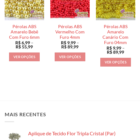
As
opções
opções
opções
podem
podem
podem
ser
ser
ser
escolhidas
escolhidas
Pérolas ABS
Pérolas ABS
Pérolas ABS
escolhidas
na
na
Amarelo Bebê
Vermelho Com
Amarelo
na
Com Furo 6mm
Furo 4mm
Canário Com
página
página
Furo 04mm
R$
6,99
–
R$
9,99
–
página
do
do
Faixa
Faixa
R$
55,99
R$
89,99
R$
9,99
–
do
de
de
produto
produto
Faixa
R$
89,99
preço:
preço:
de
produto
VER OPÇÕES
VER OPÇÕES
R$ 6,99
R$ 9,99
preço:
VER OPÇÕES
através
através
Este
Este
R$ 9,99
R$ 55,99
R$ 89,99
através
Este
produto
produto
R$ 89,9
produto
tem
tem
tem
várias
várias
várias
variantes.
variantes.
variantes.
As
As
As
opções
opções
opções
podem
podem
MAIS RECENTES
podem
ser
ser
ser
escolhidas
escolhidas
escolhidas
na
na
Aplique de Tecido Flor Tripla Cristal (Par)
na
página
página