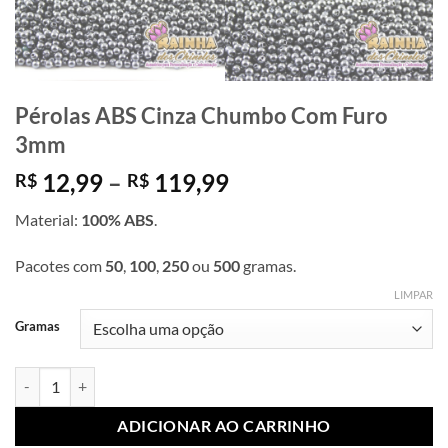
Pérolas ABS Cinza Chumbo Com Furo
3mm
Faixa
12,99
–
119,99
R$
R$
de
Material:
100% ABS
.
preço:
R$ 12,99
Pacotes com
50
,
100
,
250
ou
500
gramas.
através
R$ 119,99
LIMPAR
Gramas
Pérolas ABS Cinza Chumbo Com Furo 3mm quantidade
ADICIONAR AO CARRINHO