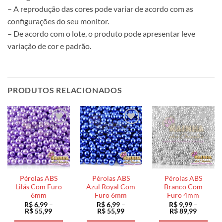
– A reprodução das cores pode variar de acordo com as
configurações do seu monitor.
– De acordo com o lote, o produto pode apresentar leve
variação de cor e padrão.
PRODUTOS RELACIONADOS
Pérolas ABS
Pérolas ABS
Pérolas ABS
Lilás Com Furo
Azul Royal Com
Branco Com
6mm
Furo 6mm
Furo 4mm
R$
6,99
–
R$
6,99
–
R$
9,99
–
Faixa
Faixa
Faixa
R$
55,99
R$
55,99
R$
89,99
de
de
de