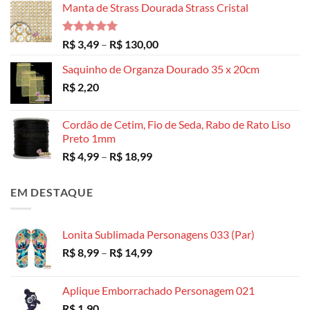
Manta de Strass Dourada Strass Cristal
Avaliação
Faixa
R$
3,49
–
R$
130,00
5.00
de 5
de
Saquinho de Organza Dourado 35 x 20cm
preço:
R$
2,20
R$ 3,49
através
R$ 130,00
Cordão de Cetim, Fio de Seda, Rabo de Rato Liso
Preto 1mm
Faixa
R$
4,99
–
R$
18,99
de
preço:
EM DESTAQUE
R$ 4,99
através
R$ 18,99
Lonita Sublimada Personagens 033 (Par)
Faixa
R$
8,99
–
R$
14,99
de
preço:
Aplique Emborrachado Personagem 021
R$ 8,99
R$
1,90
através