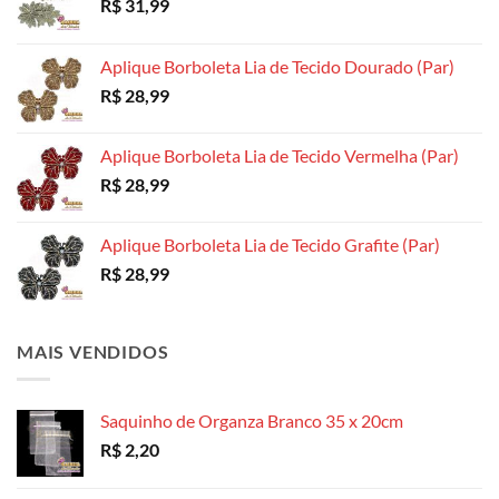
R$
31,99
página
do
do
do
produto
produto
produto
Aplique Borboleta Lia de Tecido Dourado (Par)
R$
28,99
Aplique Borboleta Lia de Tecido Vermelha (Par)
R$
28,99
Aplique Borboleta Lia de Tecido Grafite (Par)
R$
28,99
MAIS VENDIDOS
Saquinho de Organza Branco 35 x 20cm
R$
2,20