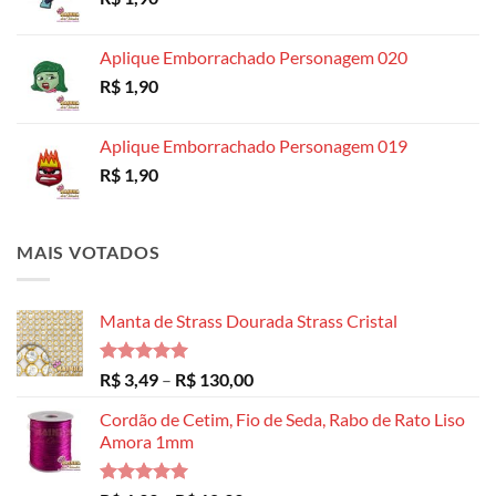
R$ 14,99
Aplique Emborrachado Personagem 020
R$
1,90
Aplique Emborrachado Personagem 019
R$
1,90
MAIS VOTADOS
Manta de Strass Dourada Strass Cristal
Avaliação
Faixa
R$
3,49
–
R$
130,00
5.00
de 5
de
Cordão de Cetim, Fio de Seda, Rabo de Rato Liso
preço:
Amora 1mm
R$ 3,49
através
R$ 130,00