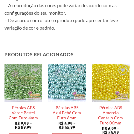
– A reprodução das cores pode variar de acordo com as
configurações do seu monitor.
– De acordo com o lote, o produto pode apresentar leve
variação de cor e padrão.
PRODUTOS RELACIONADOS
Pérolas ABS
Pérolas ABS
Pérolas ABS
Verde Pastel
Azul Bebê Com
Amarelo
Com Furo 4mm
Furo 6mm
Canário Com
Furo 06mm
R$
9,99
–
R$
6,99
–
Faixa
Faixa
R$
89,99
R$
55,99
R$
6,99
–
de
de
Faixa
R$
55,99