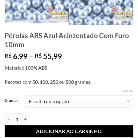
Pérolas ABS Azul Acinzentado Com Furo
10mm
Faixa
6,99
–
55,99
R$
R$
de
Material:
100% ABS
.
preço:
R$ 6,99
Pacotes com
50
,
100
,
250
ou
500
gramas.
através
R$ 55,99
LIMPAR
Gramas
Pérolas ABS Azul Acinzentado Com Furo 10mm quantidade
ADICIONAR AO CARRINHO