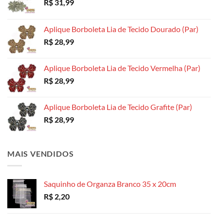
R$
31,99
página
página
página
do
do
do
produto
produto
produto
Aplique Borboleta Lia de Tecido Dourado (Par)
R$
28,99
Aplique Borboleta Lia de Tecido Vermelha (Par)
R$
28,99
Aplique Borboleta Lia de Tecido Grafite (Par)
R$
28,99
MAIS VENDIDOS
Saquinho de Organza Branco 35 x 20cm
R$
2,20