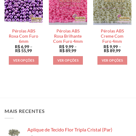
variantes.
variantes.
variantes.
As
As
As
opções
opções
opções
podem
podem
podem
ser
ser
ser
Pérolas ABS
Pérolas ABS
Pérolas ABS
escolhidas
escolhidas
escolhidas
Roxa Com Furo
Rosa Brilhante
Creme Com
na
na
na
6mm
Com Furo 4mm
Furo 4mm
R$
6,99
–
R$
9,99
–
R$
9,99
–
página
página
página
Faixa
Faixa
Faixa
R$
55,99
R$
89,99
R$
89,99
do
do
do
de
de
de
preço:
preço:
preço:
produto
produto
produto
VER OPÇÕES
VER OPÇÕES
VER OPÇÕES
R$ 6,99
R$ 9,99
R$ 9,99
através
através
através
Este
Este
Este
R$ 55,99
R$ 89,99
R$ 89,9
produto
produto
produto
tem
tem
tem
várias
várias
várias
variantes.
variantes.
variantes.
As
As
As
opções
opções
opções
MAIS RECENTES
podem
podem
podem
ser
ser
ser
escolhidas
escolhidas
escolhidas
Aplique de Tecido Flor Tripla Cristal (Par)
na
na
na