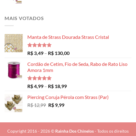
MAIS VOTADOS
Manta de Strass Dourada Strass Cristal
Avaliação
Faixa
R$
3,49
–
R$
130,00
5.00
de 5
de
Cordão de Cetim, Fio de Seda, Rabo de Rato Liso
preço:
Amora 1mm
R$ 3,49
através
R$ 130,00
Avaliação
Faixa
R$
4,99
–
R$
18,99
5.00
de 5
de
Piercing Coruja Pérola com Strass (Par)
preço:
O
O
R$
12,99
R$
9,99
R$ 4,99
preço
preço
através
original
atual
R$ 18,99
era:
é:
R$ 12,99.
R$ 9,99.
Copyright 2016 - 2026 ©
Rainha Dos Chinelos
- Todos os direitos