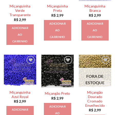
Miçanguinha
Miçanguinha
Miçanguinha
Verde
Preta
Branca
Transparente
R$
2,99
R$
2,99
R$
2,99
ADICIONAR
ADICIONAR
ADICIONAR
AO
AO
AO
CARRINHO
CARRINHO
CARRINHO
FORA DE
ESTOQUE
Miçanguinha
Miçangão
Miçangão Preto
Azul Royal
Dourado
R$
2,99
Cromado
R$
2,99
Envelhecido
ADICIONAR
ADICIONAR
R$
2,99
AO