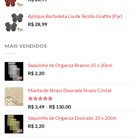
Aplique Borboleta Lia de Tecido Grafite (Par)
R$
28,99
MAIS VENDIDOS
Saquinho de Organza Branco 35 x 20cm
R$
2,20
Manta de Strass Dourada Strass Cristal
Avaliação
Faixa
R$
3,49
–
R$
130,00
5.00
de 5
de
Saquinho de Organza Dourado 35 x 20cm
preço:
R$
2,20
R$ 3,49
através
R$ 130,00