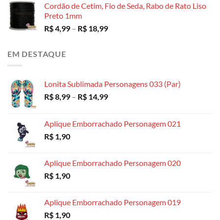
Cordão de Cetim, Fio de Seda, Rabo de Rato Liso
Preto 1mm
Faixa
R$
4,99
–
R$
18,99
de
preço:
EM DESTAQUE
R$ 4,99
através
R$ 18,99
Lonita Sublimada Personagens 033 (Par)
Faixa
R$
8,99
–
R$
14,99
de
preço:
Aplique Emborrachado Personagem 021
R$ 8,99
R$
1,90
através
R$ 14,99
Aplique Emborrachado Personagem 020
R$
1,90
Aplique Emborrachado Personagem 019
R$
1,90