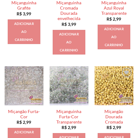
Miçanguinha
Miçanguinha
Miçanguinha
Grafite
Cromada
Azul Royal
Dourada
Transparente
R$
3,99
envelhecida
R$
2,99
ADICIONAR
R$
3,99
ADICIONAR
AO
ADICIONAR
AO
CARRINHO
AO
CARRINHO
CARRINHO
Miçangão Furta-
Miçanguinha
Miçangão
Cor
Furta-Cor
Dourada
Transparente
Cromada
R$
2,99
R$
2,99
R$
2,99
ADICIONAR
ADICIONAR
ADICIONAR